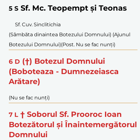
Sf. Mc. Teopempt și Teonas
5
S
Sf. Cuv. Sinclitichia
(Sâmbăta dinaintea Botezului Domnului) (Ajunul
Botezului Domnului)
(Post. Nu se fac nunți)
(†) Botezul Domnului
6
D
(Boboteaza - Dumnezeiasca
Arătare)
(Nu se fac nunți)
† Soborul Sf. Prooroc Ioan
7
L
Botezătorul și Înaintemergătorul
Domnului