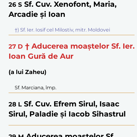
Sf. Cuv. Xenofont, Maria,
26
S
Arcadie și Ioan
†) Sf. Ier. Iosif cel Milostiv, mitr. Moldovei
† Aducerea moaștelor Sf. Ier.
27
D
Ioan Gură de Aur
(a lui Zaheu)
Sf. Marciana, împ.
Sf. Cuv. Efrem Sirul, Isaac
28
L
Sirul, Paladie și Iacob Sihastrul
Aducerea moaștelor Sf.
29
M