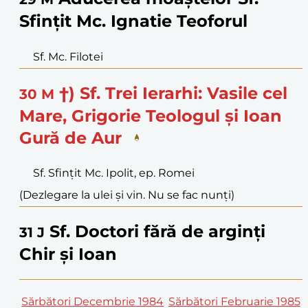
Sfințit Mc. Ignatie Teoforul
Sf. Mc. Filotei
†) Sf. Trei Ierarhi: Vasile cel
30
M
Mare, Grigorie Teologul și Ioan
Gură de Aur
Sf. Sfințit Mc. Ipolit, ep. Romei
(Dezlegare la ulei și vin. Nu se fac nunți)
Sf. Doctori fără de arginți
31
J
Chir și Ioan
Sărbători Decembrie 1984
Sărbători Februarie 1985