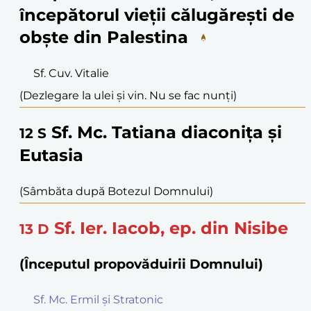
începătorul vieții călugărești de
obște din Palestina
Sf. Cuv. Vitalie
(Dezlegare la ulei și vin. Nu se fac nunți)
Sf. Mc. Tatiana diaconița și
12
S
Eutasia
(Sâmbăta după Botezul Domnului)
Sf. Ier. Iacob, ep. din Nisibe
13
D
(Începutul propovăduirii Domnului)
Sf. Mc. Ermil și Stratonic