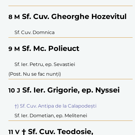
Sf. Cuv. Gheorghe Hozevitul
8
M
Sf. Cuv. Domnica
Sf. Mc. Polieuct
9
M
Sf. Ier. Petru, ep. Sevastiei
(Post. Nu se fac nunți)
Sf. Ier. Grigorie, ep. Nyssei
10
J
†) Sf. Cuv. Antipa de la Calapodești
Sf. Ier. Dometian, ep. Melitenei
† Sf. Cuv. Teodosie,
11
V