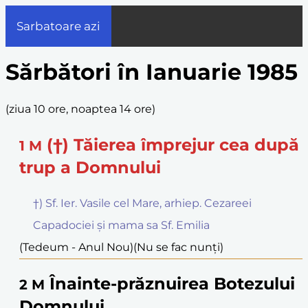
Sarbatoare azi
Sărbători în Ianuarie 1985
(
ziua 10 ore, noaptea 14 ore
)
(†) Tăierea împrejur cea după
1
M
trup a Domnului
†) Sf. Ier. Vasile cel Mare, arhiep. Cezareei
Capadociei și mama sa Sf. Emilia
(Tedeum - Anul Nou)
(Nu se fac nunți)
Înainte-prăznuirea Botezului
2
M
Domnului