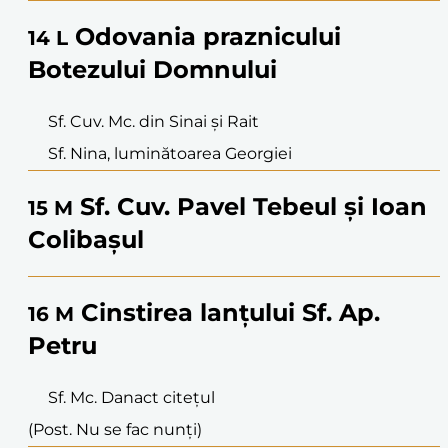
Odovania praznicului
14
L
Botezului Domnului
Sf. Cuv. Mc. din Sinai și Rait
Sf. Nina, luminătoarea Georgiei
Sf. Cuv. Pavel Tebeul și Ioan
15
M
Colibașul
Cinstirea lanțului Sf. Ap.
16
M
Petru
Sf. Mc. Danact citețul
(Post. Nu se fac nunți)