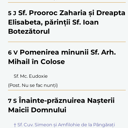
Sf. Prooroc Zaharia și Dreapta
5
J
Elisabeta, părinții Sf. Ioan
Botezătorul
Pomenirea minunii Sf. Arh.
6
V
Mihail în Colose
Sf. Mc. Eudoxie
(Post. Nu se fac nunți)
Înainte-prăznuirea Nașterii
7
S
Maicii Domnului
† Sf. Cuv. Simeon și Amfilohie de la Pângărați