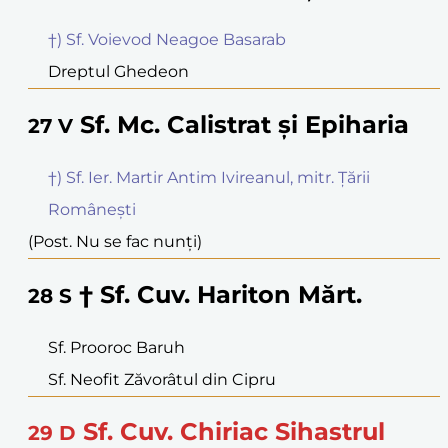
†) Sf. Voievod Neagoe Basarab
Dreptul Ghedeon
Sf. Mc. Calistrat și Epiharia
27
V
†) Sf. Ier. Martir Antim Ivireanul, mitr. Țării
Românești
(Post. Nu se fac nunți)
† Sf. Cuv. Hariton Mărt.
28
S
Sf. Prooroc Baruh
Sf. Neofit Zăvorâtul din Cipru
Sf. Cuv. Chiriac Sihastrul
29
D