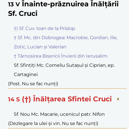
Înainte-prăznuirea Înălțării
13
V
Sf. Cruci
†) Sf. Cuv. Ioan de la Prislop
† Sf. Mc. din Dobrogea: Macrobie, Gordian, Ilie,
Zotic, Lucian și Valerian
† Târnosirea Bisericii Învierii din Ierusalim
Sf. Sfințiți Mc. Corneliu Sutașul și Ciprian, ep.
Cartaginei
(Post. Nu se fac nunți)
(†) Înălțarea Sfintei Cruci
14
S
Sf. Nou Mc. Macarie, ucenicul patr. Nifon
(Dezlegare la ulei și vin. Nu se fac nunți)