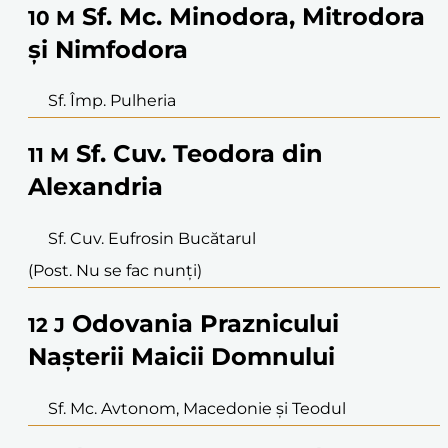
Sf. Mc. Minodora, Mitrodora
10
M
și Nimfodora
Sf. Împ. Pulheria
Sf. Cuv. Teodora din
11
M
Alexandria
Sf. Cuv. Eufrosin Bucătarul
(Post. Nu se fac nunți)
Odovania Praznicului
12
J
Nașterii Maicii Domnului
Sf. Mc. Avtonom, Macedonie și Teodul