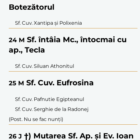
Botezătorul
Sf. Cuv. Xantipa și Polixenia
Sf. întâia Mc., întocmai cu
24
M
ap., Tecla
Sf. Cuv. Siluan Athonitul
Sf. Cuv. Eufrosina
25
M
Sf. Cuv. Pafnutie Egipteanul
Sf. Cuv. Serghie de la Radonej
(Post. Nu se fac nunți)
†) Mutarea Sf. Ap. și Ev. Ioan
26
J