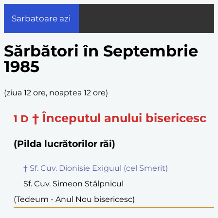
Sarbatoare azi
Sărbători în Septembrie
1985
(
ziua 12 ore, noaptea 12 ore
)
† Începutul anului bisericesc
1
D
(Pilda lucrătorilor răi)
† Sf. Cuv. Dionisie Exiguul (cel Smerit)
Sf. Cuv. Simeon Stâlpnicul
(Tedeum - Anul Nou bisericesc)