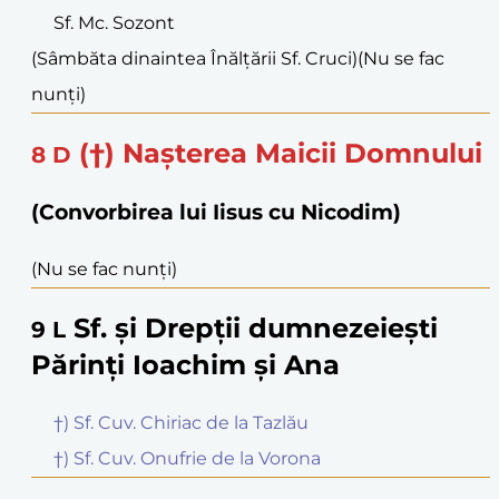
Sf. Mc. Sozont
(Sâmbăta dinaintea Înălțării Sf. Cruci)
(Nu se fac
nunți)
(†) Nașterea Maicii Domnului
8
D
(Convorbirea lui Iisus cu Nicodim)
(Nu se fac nunți)
Sf. și Drepții dumnezeiești
9
L
Părinți Ioachim și Ana
†) Sf. Cuv. Chiriac de la Tazlău
†) Sf. Cuv. Onufrie de la Vorona