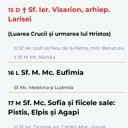
† Sf. Ier. Visarion, arhiep.
15
D
Larisei
(Luarea Crucii și urmarea lui Hristos)
†) Sf. Ier. Iosif cel Nou de la Partoș, mitr. Banatului
† Sf. M. Mc. Nichita
Sf. M. Mc. Eufimia
16
L
Sf. Mc. Meletina și Ludmila
Sf. Mc. Sofia și fiicele sale:
17
M
Pistis, Elpis și Agapi
†) Sf. Ier. Dionisie, ep. Cetății Albe - Ismail