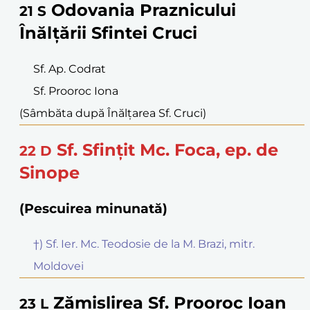
Odovania Praznicului
21
S
Înălțării Sfintei Cruci
Sf. Ap. Codrat
Sf. Prooroc Iona
(Sâmbăta după Înălțarea Sf. Cruci)
Sf. Sfințit Mc. Foca, ep. de
22
D
Sinope
(Pescuirea minunată)
†) Sf. Ier. Mc. Teodosie de la M. Brazi, mitr.
Moldovei
Zămislirea Sf. Prooroc Ioan
23
L