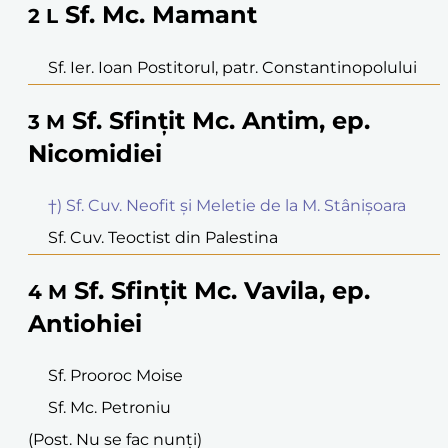
Sf. Mc. Mamant
2
L
Sf. Ier. Ioan Postitorul, patr. Constantinopolului
Sf. Sfințit Mc. Antim, ep.
3
M
Nicomidiei
†) Sf. Cuv. Neofit și Meletie de la M. Stânișoara
Sf. Cuv. Teoctist din Palestina
Sf. Sfințit Mc. Vavila, ep.
4
M
Antiohiei
Sf. Prooroc Moise
Sf. Mc. Petroniu
(Post. Nu se fac nunți)