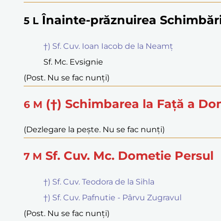
Înainte-prăznuirea Schimbări
5
L
†) Sf. Cuv. Ioan Iacob de la Neamț
Sf. Mc. Evsignie
(Post. Nu se fac nunți)
(†) Schimbarea la Față a Do
6
M
(Dezlegare la pește. Nu se fac nunți)
Sf. Cuv. Mc. Dometie Persul
7
M
†) Sf. Cuv. Teodora de la Sihla
†) Sf. Cuv. Pafnutie - Pârvu Zugravul
(Post. Nu se fac nunți)