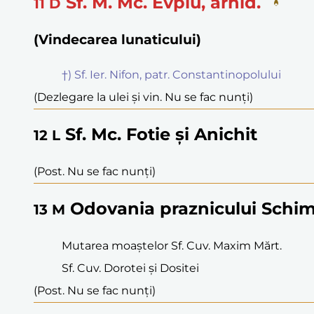
Sf. M. Mc. Evplu, arhid.
11
D
(Vindecarea lunaticului)
†) Sf. Ier. Nifon, patr. Constantinopolului
(Dezlegare la ulei și vin. Nu se fac nunți)
Sf. Mc. Fotie și Anichit
12
L
(Post. Nu se fac nunți)
Odovania praznicului Schim
13
M
Mutarea moaștelor Sf. Cuv. Maxim Mărt.
Sf. Cuv. Dorotei și Dositei
(Post. Nu se fac nunți)