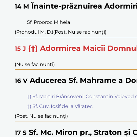
Înainte-prăznuirea Adormir
14
M
Sf. Prooroc Miheia
(Prohodul M. D.)
(Post. Nu se fac nunți)
(†) Adormirea Maicii Domnu
15
J
(Nu se fac nunți)
Aducerea Sf. Mahrame a Do
16
V
†) Sf. Martiri Brâncoveni: Constantin Voievod cu
†) Sf. Cuv. Iosif de la Văratec
(Post. Nu se fac nunți)
Sf. Mc. Miron pr., Straton și 
17
S