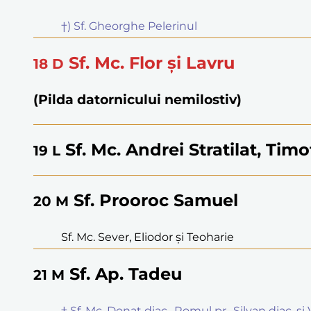
†) Sf. Gheorghe Pelerinul
Sf. Mc. Flor și Lavru
18
D
(Pilda datornicului nemilostiv)
Sf. Mc. Andrei Stratilat, Timo
19
L
Sf. Prooroc Samuel
20
M
Sf. Mc. Sever, Eliodor și Teoharie
Sf. Ap. Tadeu
21
M
† Sf. Mc. Donat diac., Romul pr., Silvan diac. ș