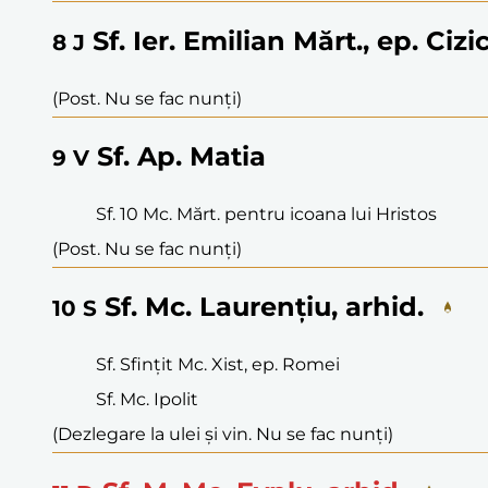
Sf. Ier. Emilian Mărt., ep. Cizi
8
J
(Post. Nu se fac nunți)
Sf. Ap. Matia
9
V
Sf. 10 Mc. Mărt. pentru icoana lui Hristos
(Post. Nu se fac nunți)
Sf. Mc. Laurențiu, arhid.
10
S
Sf. Sfințit Mc. Xist, ep. Romei
Sf. Mc. Ipolit
(Dezlegare la ulei și vin. Nu se fac nunți)