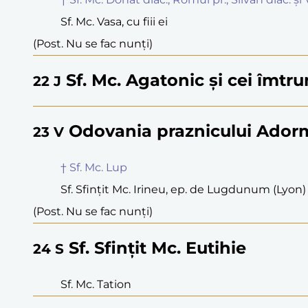
Sf. Mc. Vasa, cu fiii ei
(Post. Nu se fac nunți)
Sf. Mc. Agatonic și cei îmtru
22
J
Odovania praznicului Adorm
23
V
† Sf. Mc. Lup
Sf. Sfințit Mc. Irineu, ep. de Lugdunum (Lyon)
(Post. Nu se fac nunți)
Sf. Sfințit Mc. Eutihie
24
S
Sf. Mc. Tation