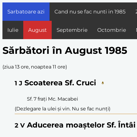
Sarbatoare azi
Cand nu se fac nunti in
1985
Iulie
August
Septembrie
Octombrie
Sărbători în August 1985
(
ziua 13 ore, noaptea 11 ore
)
Scoaterea Sf. Cruci
1
J
Sf. 7 frați Mc. Macabei
(Dezlegare la ulei și vin. Nu se fac nunți)
Aducerea moaștelor Sf. Întâi 
2
V