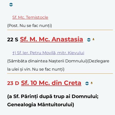
Sf. Mc. Temistocle
(Post. Nu se fac nunți)
Sf. M. Mc. Anastasia
22
S
†) Sf. Ier. Petru Movilă, mitr. Kievului
(Sâmbăta dinaintea Nașterii Domnului)
(Dezlegare
la ulei și vin. Nu se fac nunți)
Sf. 10 Mc. din Creta
23
D
(a Sf. Părinți după trup ai Domnului;
Genealogia Mântuitorului)