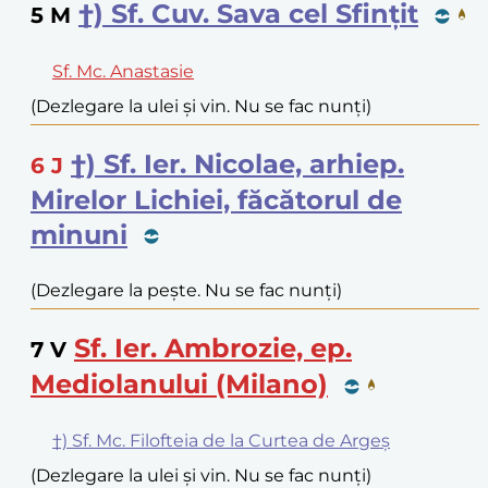
†) Sf. Cuv. Sava cel Sfințit
5
M
Sf. Mc. Anastasie
(Dezlegare la ulei și vin. Nu se fac nunți)
†) Sf. Ier. Nicolae, arhiep.
6
J
Mirelor Lichiei, făcătorul de
minuni
(Dezlegare la pește. Nu se fac nunți)
Sf. Ier. Ambrozie, ep.
7
V
Mediolanului (Milano)
†) Sf. Mc. Filofteia de la Curtea de Argeș
(Dezlegare la ulei și vin. Nu se fac nunți)