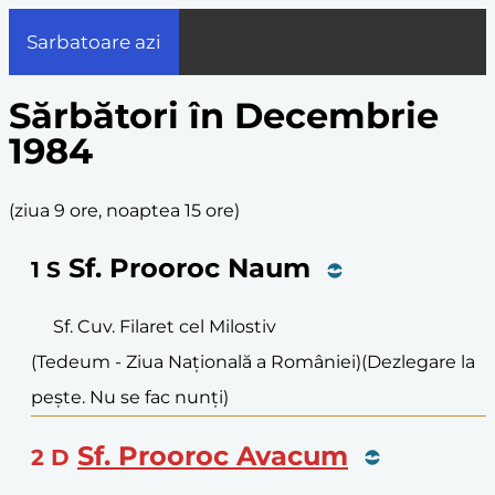
Sarbatoare azi
Sărbători în Decembrie
1984
(
ziua 9 ore, noaptea 15 ore
)
Sf. Prooroc Naum
1
S
Sf. Cuv. Filaret cel Milostiv
(Tedeum - Ziua Națională a României)
(Dezlegare la
pește. Nu se fac nunți)
Sf. Prooroc Avacum
2
D