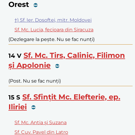
Orest
†) Sf. Ier. Dosoftei, mitr. Moldovei
Sf. Mc. Lucia, fecioara din Siracuza
(Dezlegare la pește. Nu se fac nunți)
Sf. Mc. Tirs, Calinic, Filimon
14
V
și Apolonie
(Post. Nu se fac nunți)
Sf. Sfințit Mc. Elefterie, ep.
15
S
Iliriei
Sf. Mc. Antia și Suzana
Sf. Cuv. Pavel din Latro