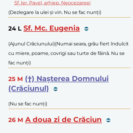
Sf. Ier. Pavel, arhiep. Neocezareei
(Dezlegare la ulei și vin. Nu se fac nunți)
Sf. Mc. Eugenia
24
L
(Ajunul Crăciunului)
(Numai seara, grâu fiert îndulcit
cu miere, poame, covrigi sau turte de făină. Nu se
fac nunți)
(†) Nașterea Domnului
25
M
(Crăciunul)
(Nu se fac nunți)
A doua zi de Crăciun
26
M