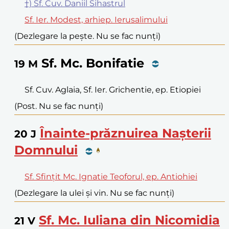
†) Sf. Cuv. Daniil Sihastrul
Sf. Ier. Modest, arhiep. Ierusalimului
(Dezlegare la pește. Nu se fac nunți)
Sf. Mc. Bonifatie
19
M
Sf. Cuv. Aglaia, Sf. Ier. Grichentie, ep. Etiopiei
(Post. Nu se fac nunți)
Înainte-prăznuirea Nașterii
20
J
Domnului
Sf. Sfințit Mc. Ignatie Teoforul, ep. Antiohiei
(Dezlegare la ulei și vin. Nu se fac nunți)
Sf. Mc. Iuliana din Nicomidia
21
V