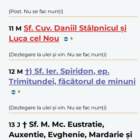
(Post. Nu se fac nunți)
Sf. Cuv. Daniil Stâlpnicul și
11
M
Luca cel Nou
(Dezlegare la ulei și vin. Nu se fac nunți)
†) Sf. Ier. Spiridon, ep.
12
M
Trimitundei, făcătorul de minuni
(Dezlegare la ulei și vin. Nu se fac nunți)
† Sf. M. Mc. Eustratie,
13
J
Auxentie, Evghenie, Mardarie și