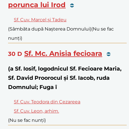
porunca lui Irod
Sf. Cuv. Marcel și Tadeu
(Sâmbăta după Nașterea Domnului)
(Nu se fac
nunți)
Sf. Mc. Anisia fecioara
30
D
(a Sf. Iosif, logodnicul Sf. Fecioare Maria,
Sf. David Proorocul și Sf. Iacob, ruda
Domnului; Fuga î
Sf. Cuv. Teodora din Cezareea
Sf. Cuv. Leon, arhim.
(Nu se fac nunți)