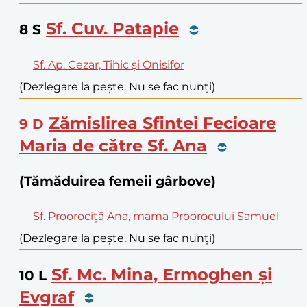
Sf. Cuv. Patapie
8
S
Sf. Ap. Cezar, Tihic și Onisifor
(Dezlegare la pește. Nu se fac nunți)
Zămislirea Sfintei Fecioare
9
D
Maria de către Sf. Ana
(Tămăduirea femeii gârbove)
Sf. Proorociță Ana, mama Proorocului Samuel
(Dezlegare la pește. Nu se fac nunți)
Sf. Mc. Mina, Ermoghen și
10
L
Evgraf