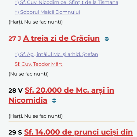
†) Sf. Cuv. Nicodim cel Sfințit de la Tismana
†) Soborul Maicii Domnului
(Harți. Nu se fac nunți)
A treia zi de Crăciun
27
J
†) Sf. Ap., întâiul Mc. și arhid. Ștefan
Sf. Cuv. Teodor Mărt.
(Nu se fac nunți)
Sf. 20.000 de Mc. arși în
28
V
Nicomidia
(Harți. Nu se fac nunți)
Sf. 14.000 de prunci uciși din
29
S