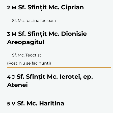
Sf. Sfințit Mc. Ciprian
2
M
Sf. Mc. Iustina fecioara
Sf. Sfințit Mc. Dionisie
3
M
Areopagitul
Sf. Mc. Teoctist
(Post. Nu se fac nunți)
Sf. Sfințit Mc. Ierotei, ep.
4
J
Atenei
Sf. Mc. Haritina
5
V