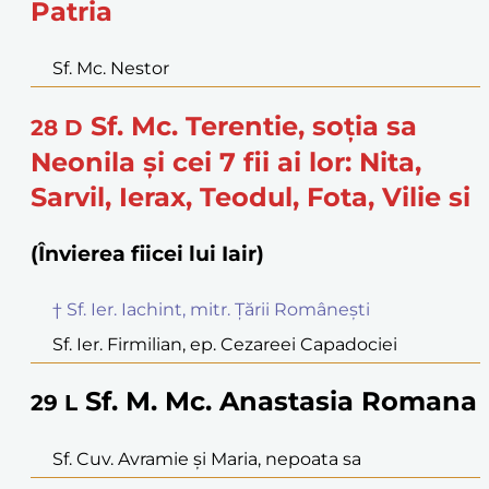
Patria
Sf. Mc. Nestor
Sf. Mc. Terentie, soția sa
28
D
Neonila și cei 7 fii ai lor: Nita,
Sarvil, Ierax, Teodul, Fota, Vilie si
(Învierea fiicei lui Iair)
† Sf. Ier. Iachint, mitr. Țării Românești
Sf. Ier. Firmilian, ep. Cezareei Capadociei
Sf. M. Mc. Anastasia Romana
29
L
Sf. Cuv. Avramie și Maria, nepoata sa