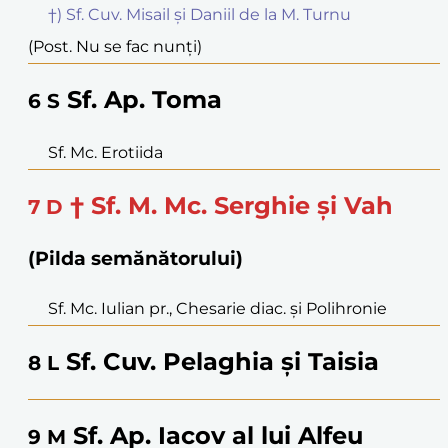
†) Sf. Cuv. Misail și Daniil de la M. Turnu
(Post. Nu se fac nunți)
Sf. Ap. Toma
6
S
Sf. Mc. Erotiida
† Sf. M. Mc. Serghie și Vah
7
D
(Pilda semănătorului)
Sf. Mc. Iulian pr., Chesarie diac. și Polihronie
Sf. Cuv. Pelaghia și Taisia
8
L
Sf. Ap. Iacov al lui Alfeu
9
M