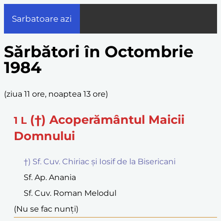
Sarbatoare azi
Sărbători în Octombrie
1984
(
ziua 11 ore, noaptea 13 ore
)
(†) Acoperământul Maicii
1
L
Domnului
†) Sf. Cuv. Chiriac și Iosif de la Bisericani
Sf. Ap. Anania
Sf. Cuv. Roman Melodul
(Nu se fac nunți)