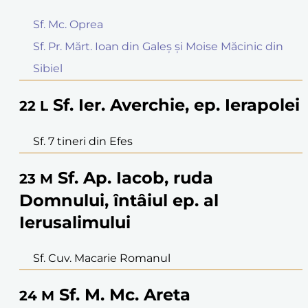
Sf. Mc. Oprea
Sf. Pr. Mărt. Ioan din Galeș și Moise Măcinic din
Sibiel
Sf. Ier. Averchie, ep. Ierapolei
22
L
Sf. 7 tineri din Efes
Sf. Ap. Iacob, ruda
23
M
Domnului, întâiul ep. al
Ierusalimului
Sf. Cuv. Macarie Romanul
Sf. M. Mc. Areta
24
M