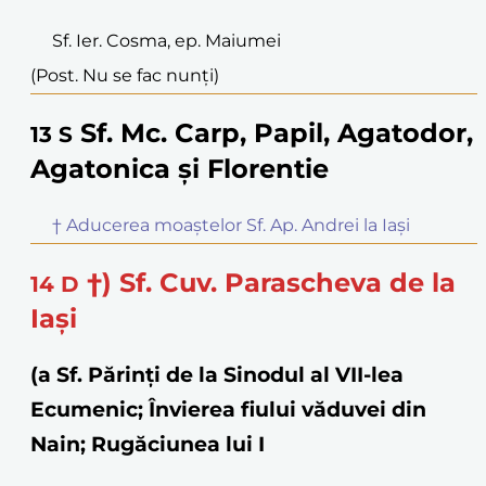
Sf. Ier. Cosma, ep. Maiumei
(Post. Nu se fac nunți)
Sf. Mc. Carp, Papil, Agatodor,
13
S
Agatonica și Florentie
† Aducerea moaștelor Sf. Ap. Andrei la Iași
†) Sf. Cuv. Parascheva de la
14
D
Iași
(a Sf. Părinţi de la Sinodul al VII-lea
Ecumenic; Învierea fiului văduvei din
Nain; Rugăciunea lui I