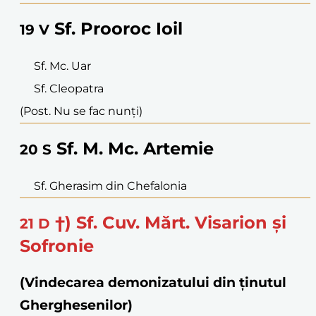
Sf. Prooroc Ioil
19
V
Sf. Mc. Uar
Sf. Cleopatra
(Post. Nu se fac nunți)
Sf. M. Mc. Artemie
20
S
Sf. Gherasim din Chefalonia
†) Sf. Cuv. Mărt. Visarion și
21
D
Sofronie
(Vindecarea demonizatului din ținutul
Gherghesenilor)