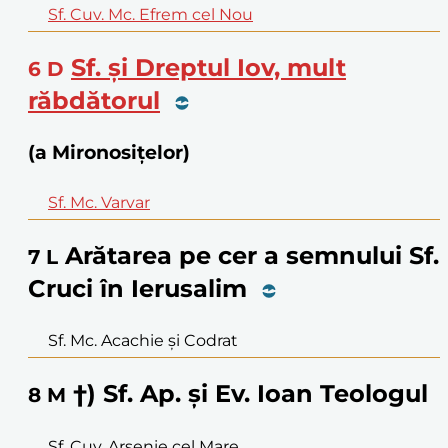
Sf. Cuv. Mc. Efrem cel Nou
Sf. și Dreptul Iov, mult
6
D
răbdătorul
(a Mironosițelor)
Sf. Mc. Varvar
Arătarea pe cer a semnului Sf.
7
L
Cruci în Ierusalim
Sf. Mc. Acachie și Codrat
†) Sf. Ap. și Ev. Ioan Teologul
8
M
Sf. Cuv. Arsenie cel Mare