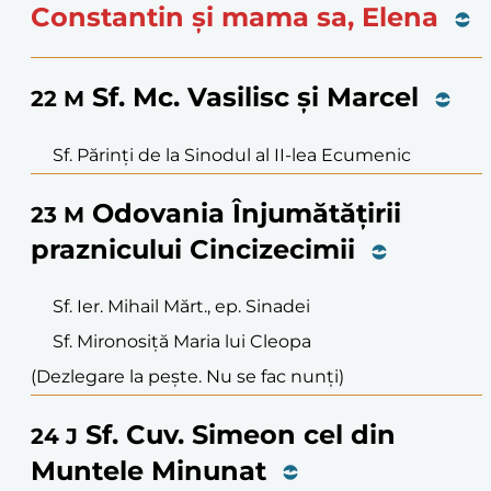
Constantin și mama sa, Elena
Sf. Mc. Vasilisc și Marcel
22
M
Sf. Părinți de la Sinodul al II-lea Ecumenic
Odovania Înjumătățirii
23
M
praznicului Cincizecimii
Sf. Ier. Mihail Mărt., ep. Sinadei
Sf. Mironosiță Maria lui Cleopa
(Dezlegare la pește. Nu se fac nunți)
Sf. Cuv. Simeon cel din
24
J
Muntele Minunat