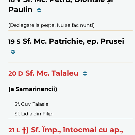
18
V
Paulin
(Dezlegare la pește. Nu se fac nunți)
Sf. Mc. Patrichie, ep. Prusei
19
S
Sf. Mc. Talaleu
20
D
(a Samarinencii)
Sf. Cuv. Talasie
Sf. Lidia din Filipi
†) Sf. Împ., întocmai cu ap.,
21
L