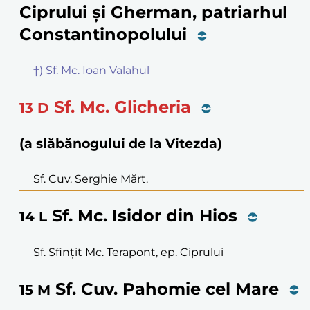
Ciprului și Gherman, patriarhul
Constantinopolului
†) Sf. Mc. Ioan Valahul
Sf. Mc. Glicheria
13
D
(a slăbănogului de la Vitezda)
Sf. Cuv. Serghie Mărt.
Sf. Mc. Isidor din Hios
14
L
Sf. Sfințit Mc. Terapont, ep. Ciprului
Sf. Cuv. Pahomie cel Mare
15
M