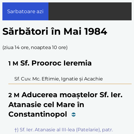
Sarbatoare azi
Sărbători în Mai 1984
(
ziua 14 ore, noaptea 10 ore
)
Sf. Prooroc Ieremia
1
M
Sf. Cuv. Mc. Eftimie, Ignatie și Acachie
Aducerea moaștelor Sf. Ier.
2
M
Atanasie cel Mare în
Constantinopol
†) Sf. Ier. Atanasie al III-lea (Patelarie), patr.