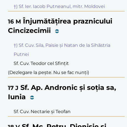
†) Sf. Ier. Iacob Putneanul, mitr. Moldovei
Înjumătățirea praznicului
16
M
Cincizecimii
†) Sf. Cuv. Sila, Paisie și Natan de la Sihăstria
Putnei
Sf. Cuv. Teodor cel Sfințit
(Dezlegare la pește. Nu se fac nunți)
Sf. Ap. Andronic și soția sa,
17
J
Iunia
Sf. Cuv. Nectarie și Teofan
Sf. Mc. Petru, Dionisie și