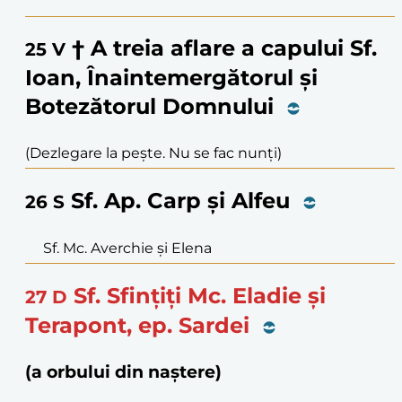
† A treia aflare a capului Sf.
25
V
Ioan, Înaintemergătorul și
Botezătorul Domnului
(Dezlegare la pește. Nu se fac nunți)
Sf. Ap. Carp și Alfeu
26
S
Sf. Mc. Averchie și Elena
Sf. Sfințiți Mc. Eladie și
27
D
Terapont, ep. Sardei
(a orbului din naștere)