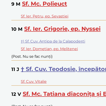
Sf. Mc. Polieuct
9
M
Sf. Ier. Petru, ep. Sevastiei
Sf. Ier. Grigorie, ep. Nyssei
10
M
†) Sf. Cuv. Antipa de la Calapodești
Sf. Ier. Dometian, ep. Melitenei
(Post. Nu se fac nunți)
† Sf. Cuv. Teodosie, începăto
11
J
Sf. Cuv. Vitalie
Sf. Mc. Tatiana diaconița și 
12
V