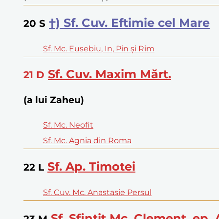
†) Sf. Cuv. Eftimie cel Mare
20
S
Sf. Mc. Eusebiu, In, Pin și Rim
Sf. Cuv. Maxim Mărt.
21
D
(a lui Zaheu)
Sf. Mc. Neofit
Sf. Mc. Agnia din Roma
Sf. Ap. Timotei
22
L
Sf. Cuv. Mc. Anastasie Persul
Sf. Sfințit Mc. Clement, ep. 
23
M