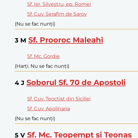
Sf. Ier. Silvestru, ep. Romei
Sf. Cuv. Serafim de Sarov
(Nu se fac nunți)
Sf. Prooroc Maleahi
3
M
Sf. Mc. Gordie
(Harți. Nu se fac nunți)
Soborul Sf. 70 de Apostoli
4
J
Sf. Cuv. Teoctist din Siciliei
Sf. Cuv. Apolinaria
(Nu se fac nunți)
Sf. Mc. Teopempt și Teonas
5
V