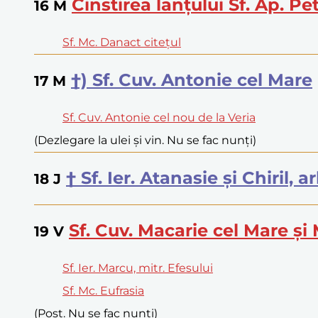
Cinstirea lanțului Sf. Ap. Pe
16
M
Sf. Mc. Danact citețul
†) Sf. Cuv. Antonie cel Mare
17
M
Sf. Cuv. Antonie cel nou de la Veria
(Dezlegare la ulei și vin. Nu se fac nunți)
† Sf. Ier. Atanasie și Chiril, 
18
J
Sf. Cuv. Macarie cel Mare și
19
V
Sf. Ier. Marcu, mitr. Efesului
Sf. Mc. Eufrasia
(Post. Nu se fac nunți)