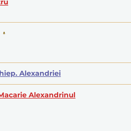
tru
arhiep. Alexandriei
 Macarie Alexandrinul