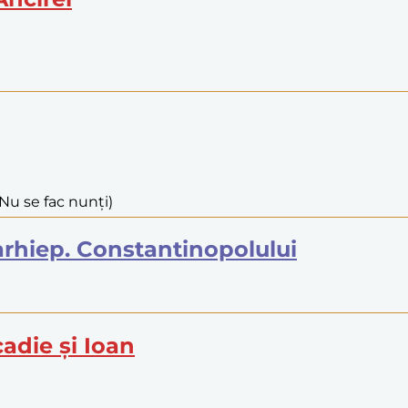
 Nu se fac nunți)
, arhiep. Constantinopolului
cadie și Ioan