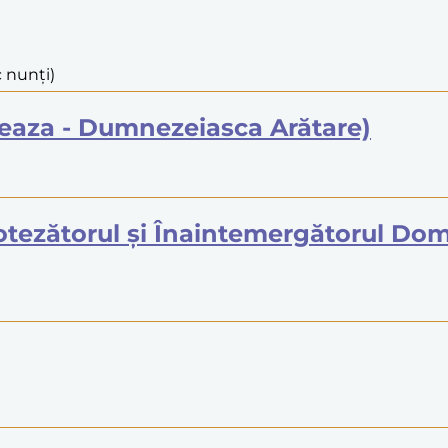
c nunți)
eaza - Dumnezeiasca Arătare)
Botezătorul și Înaintemergătorul Do