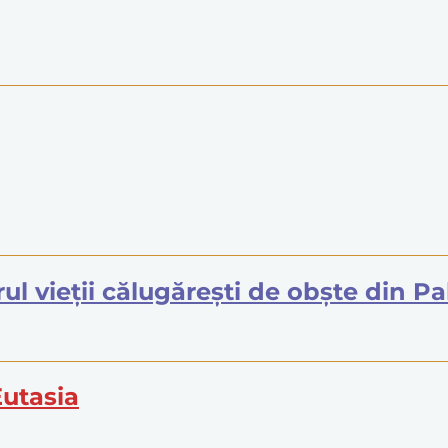
rul vieții călugărești de obște din Pa
Eutasia