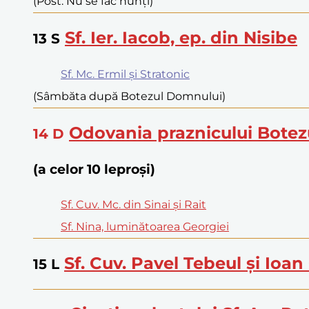
(Post. Nu se fac nunți)
Sf. Ier. Iacob, ep. din Nisibe
13
S
Sf. Mc. Ermil și Stratonic
(Sâmbăta după Botezul Domnului)
Odovania praznicului Botez
14
D
(a celor 10 leproși)
Sf. Cuv. Mc. din Sinai și Rait
Sf. Nina, luminătoarea Georgiei
Sf. Cuv. Pavel Tebeul și Ioan
15
L