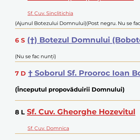
Sf. Cuv. Sinclitichia
(Ajunul Botezului Domnului)
(Post negru. Nu se fa
(†) Botezul Domnului (Bobot
6
S
(Nu se fac nunți)
† Soborul Sf. Prooroc Ioan 
7
D
(Începutul propovăduirii Domnului)
Sf. Cuv. Gheorghe Hozevitul
8
L
Sf. Cuv. Domnica