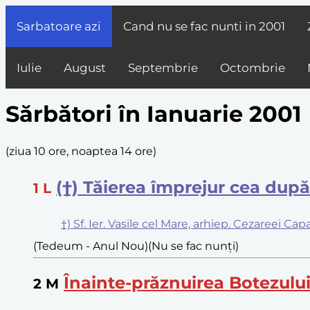
Sarbatoare azi
Cand nu se fac nunti in
2001
Iulie
August
Septembrie
Octombrie
Sărbători în Ianuarie 2001
(
ziua 10 ore, noaptea 14 ore
)
(†) Tăierea împrejur cea dup
1
L
†) Sf. Ier. Vasile cel Mare, arhiep. Cezareei Ca
(Tedeum - Anul Nou)
(Nu se fac nunți)
Înainte-prăznuirea Botezul
2
M