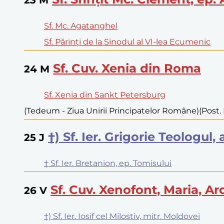
Sf. Mc. Agatanghel
Sf. Părinți de la Sinodul al VI-lea Ecumenic
Sf. Cuv. Xenia din Roma
24
M
Sf. Xenia din Sankt Petersburg
(Tedeum - Ziua Unirii Principatelor Române)
(Post.
†) Sf. Ier. Grigorie Teologul
25
J
† Sf. Ier. Bretanion, ep. Tomisului
Sf. Cuv. Xenofont, Maria, Ar
26
V
†) Sf. Ier. Iosif cel Milostiv, mitr. Moldovei