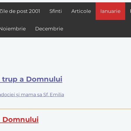
Zile de post
2001
Sfinti
Articole
Ianuarie
Noiembrie
Decembrie
ă trup a Domnului
padociei și mama sa Sf. Emilia
ui Domnului