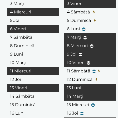
3
Marți
3
Vineri
4
Miercuri
4
Sâmbătă
5
Joi
5
Duminică
6
Vineri
6
Luni
7
Sâmbătă
7
Marți
8
Duminică
8
Miercuri
9
Luni
9
Joi
10
Marți
10
Vineri
11
Miercuri
11
Sâmbătă
12
Joi
12
Duminică
13
Vineri
13
Luni
14
Sâmbătă
14
Marți
15
Duminică
15
Miercuri
16
Luni
16
Joi