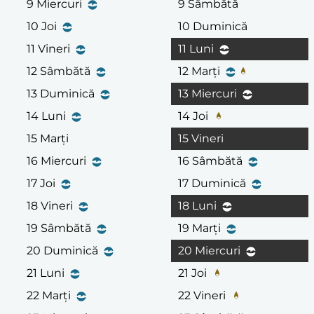
9
Miercuri
9
Sâmbătă
10
Joi
10
Duminică
11
Vineri
11
Luni
12
Sâmbătă
12
Marți
13
Duminică
13
Miercuri
14
Luni
14
Joi
15
Marți
15
Vineri
16
Miercuri
16
Sâmbătă
17
Joi
17
Duminică
18
Vineri
18
Luni
19
Sâmbătă
19
Marți
20
Duminică
20
Miercuri
21
Luni
21
Joi
22
Marți
22
Vineri