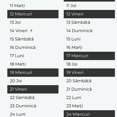
11
Marți
11
Joi
12
Miercuri
12
Vineri
13
Joi
13
Sâmbătă
14
Vineri
14
Duminică
15
Sâmbătă
15
Luni
16
Duminică
16
Marți
17
Luni
17
Miercuri
18
Marți
18
Joi
19
Miercuri
19
Vineri
20
Joi
20
Sâmbătă
21
Vineri
21
Duminică
22
Sâmbătă
22
Luni
23
Duminică
23
Marți
24
Luni
24
Miercuri