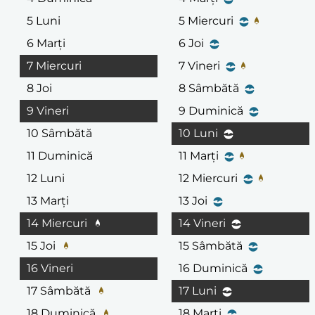
5
Luni
5
Miercuri
6
Marți
6
Joi
7
Miercuri
7
Vineri
8
Joi
8
Sâmbătă
9
Vineri
9
Duminică
10
Sâmbătă
10
Luni
11
Duminică
11
Marți
12
Luni
12
Miercuri
13
Marți
13
Joi
14
Miercuri
14
Vineri
15
Joi
15
Sâmbătă
16
Vineri
16
Duminică
17
Sâmbătă
17
Luni
18
Duminică
18
Marți