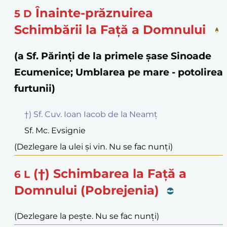
Înainte-prăznuirea
5
D
Schimbării la Față a Domnului
(a Sf. Părinți de la primele șase Sinoade
Ecumenice; Umblarea pe mare - potolirea
furtunii)
†) Sf. Cuv. Ioan Iacob de la Neamț
Sf. Mc. Evsignie
(Dezlegare la ulei și vin. Nu se fac nunți)
(†) Schimbarea la Față a
6
L
Domnului (Pobrejenia)
(Dezlegare la pește. Nu se fac nunți)