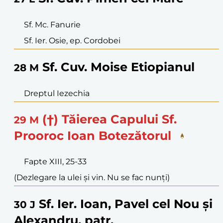
Sf. Mc. Fanurie
Sf. Ier. Osie, ep. Cordobei
Sf. Cuv. Moise Etiopianul
28
M
Dreptul Iezechia
(†) Tăierea Capului Sf.
29
M
Prooroc Ioan Botezătorul
Fapte XIII, 25-33
(Dezlegare la ulei și vin. Nu se fac nunți)
Sf. Ier. Ioan, Pavel cel Nou și
30
J
Alexandru, patr.