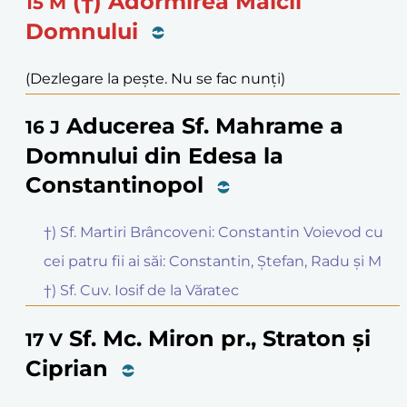
(†) Adormirea Maicii
15
M
Domnului
(Dezlegare la pește. Nu se fac nunți)
Aducerea Sf. Mahrame a
16
J
Domnului din Edesa la
Constantinopol
†) Sf. Martiri Brâncoveni: Constantin Voievod cu
cei patru fii ai săi: Constantin, Ștefan, Radu și M
†) Sf. Cuv. Iosif de la Văratec
Sf. Mc. Miron pr., Straton și
17
V
Ciprian