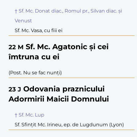
† Sf. Mc. Donat diac., Romul pr., Silvan diac. și
Venust
Sf. Mc. Vasa, cu fiii ei
Sf. Mc. Agatonic și cei
22
M
îmtruna cu ei
(Post. Nu se fac nunți)
Odovania praznicului
23
J
Adormirii Maicii Domnului
† Sf. Mc. Lup
Sf. Sfințit Mc. Irineu, ep. de Lugdunum (Lyon)