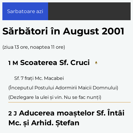
Sarbatoare azi
Sărbători în August 2001
(
ziua 13 ore, noaptea 11 ore
)
Scoaterea Sf. Cruci
1
M
Sf. 7 frați Mc. Macabei
(Începutul Postului Adormirii Maicii Domnului)
(Dezlegare la ulei și vin. Nu se fac nunți)
Aducerea moaștelor Sf. Întâi
2
J
Mc. și Arhid. Ștefan