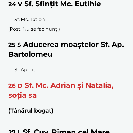
Sf. Sfințit Mc. Eutihie
24
V
Sf. Mc. Tation
(Post. Nu se fac nunți)
Aducerea moaștelor Sf. Ap.
25
S
Bartolomeu
Sf. Ap. Tit
Sf. Mc. Adrian și Natalia,
26
D
soția sa
(Tânărul bogat)
Sf. Cuv. Pimen cel Mare
27
L