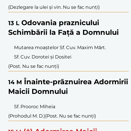
(Dezlegare la ulei și vin. Nu se fac nunți)
Odovania praznicului
13
L
Schimbării la Față a Domnului
Mutarea moaștelor Sf. Cuv. Maxim Mărt.
Sf. Cuv. Dorotei și Dositei
(Post. Nu se fac nunți)
Înainte-prăznuirea Adormirii
14
M
Maicii Domnului
Sf. Prooroc Miheia
(Prohodul M. D.)
(Post. Nu se fac nunți)