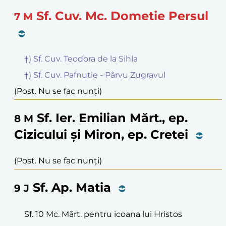
Sf. Cuv. Mc. Dometie Persul
7
M
†) Sf. Cuv. Teodora de la Sihla
†) Sf. Cuv. Pafnutie - Pârvu Zugravul
(Post. Nu se fac nunți)
Sf. Ier. Emilian Mărt., ep.
8
M
Cizicului și Miron, ep. Cretei
(Post. Nu se fac nunți)
Sf. Ap. Matia
9
J
Sf. 10 Mc. Mărt. pentru icoana lui Hristos