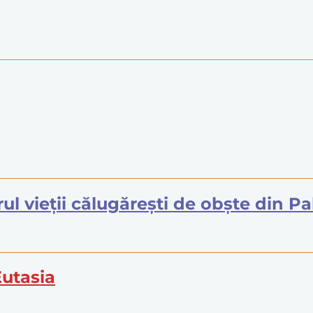
rul vieții călugărești de obște din Pa
Eutasia