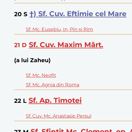
†) Sf. Cuv. Eftimie cel Mare
20
S
Sf. Mc. Eusebiu, In, Pin și Rim
Sf. Cuv. Maxim Mărt.
21
D
(a lui Zaheu)
Sf. Mc. Neofit
Sf. Mc. Agnia din Roma
Sf. Ap. Timotei
22
L
Sf. Cuv. Mc. Anastasie Persul
Sf. Sfințit Mc. Clement, ep. 
23
M