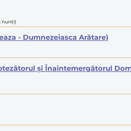
c nunți)
eaza - Dumnezeiasca Arătare)
Botezătorul și Înaintemergătorul Do