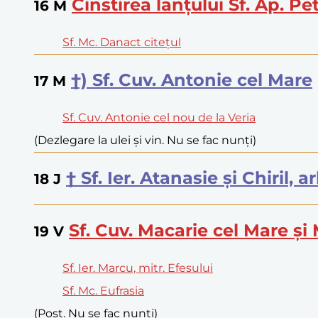
Cinstirea lanțului Sf. Ap. Pe
16
M
Sf. Mc. Danact citețul
†) Sf. Cuv. Antonie cel Mare
17
M
Sf. Cuv. Antonie cel nou de la Veria
(Dezlegare la ulei și vin. Nu se fac nunți)
† Sf. Ier. Atanasie și Chiril, 
18
J
Sf. Cuv. Macarie cel Mare și
19
V
Sf. Ier. Marcu, mitr. Efesului
Sf. Mc. Eufrasia
(Post. Nu se fac nunți)