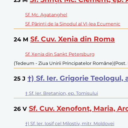
Sf. Mc. Agatanghel
Sf. Părinți de la Sinodul al VI-lea Ecumenic
Sf. Cuv. Xenia din Roma
24
M
Sf. Xenia din Sankt Petersburg
(Tedeum - Ziua Unirii Principatelor Române)
(Post.
†) Sf. Ier. Grigorie Teologul
25
J
† Sf. Ier. Bretanion, ep. Tomisului
Sf. Cuv. Xenofont, Maria, Ar
26
V
†) Sf. Ier. Iosif cel Milostiv, mitr. Moldovei