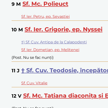
Sf. Mc. Polieuct
9
M
Sf. Ier. Petru, ep. Sevastiei
Sf. Ier. Grigorie, ep. Nyssei
10
M
†) Sf. Cuv. Antipa de la Calapodești
Sf. Ier. Dometian, ep. Melitenei
(Post. Nu se fac nunți)
† Sf. Cuv. Teodosie, începăto
11
J
Sf. Cuv. Vitalie
Sf. Mc. Tatiana diaconița și 
12
V