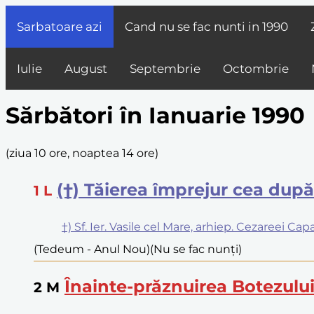
Sarbatoare azi
Cand nu se fac nunti in
1990
Iulie
August
Septembrie
Octombrie
Sărbători în Ianuarie 1990
(
ziua 10 ore, noaptea 14 ore
)
(†) Tăierea împrejur cea dup
1
L
†) Sf. Ier. Vasile cel Mare, arhiep. Cezareei Ca
(Tedeum - Anul Nou)
(Nu se fac nunți)
Înainte-prăznuirea Botezul
2
M