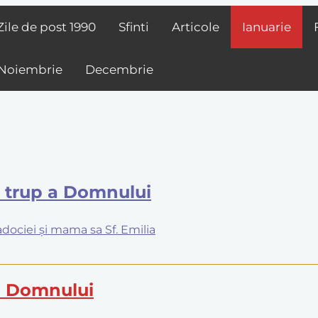
Zile de post
1990
Sfinti
Articole
Ianuarie
Noiembrie
Decembrie
ă trup a Domnului
padociei și mama sa Sf. Emilia
ui Domnului