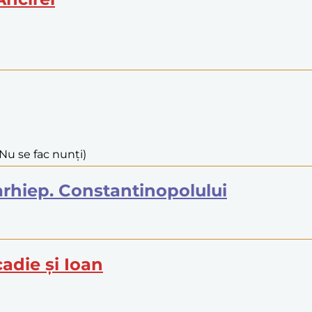
 Nu se fac nunți)
, arhiep. Constantinopolului
cadie și Ioan