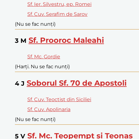
Sf. Ier. Silvestru, ep. Romei
Sf. Cuv. Serafim de Sarov
(Nu se fac nunți)
Sf. Prooroc Maleahi
3
M
Sf. Mc. Gordie
(Harți. Nu se fac nunți)
Soborul Sf. 70 de Apostoli
4
J
Sf. Cuv. Teoctist din Siciliei
Sf. Cuv. Apolinaria
(Nu se fac nunți)
Sf. Mc. Teopempt și Teonas
5
V