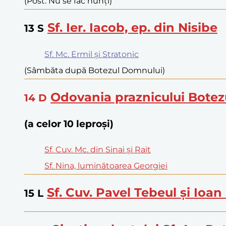
(Post. Nu se fac nunți)
Sf. Ier. Iacob, ep. din Nisibe
13
S
Sf. Mc. Ermil și Stratonic
(Sâmbăta după Botezul Domnului)
Odovania praznicului Botez
14
D
(a celor 10 leproși)
Sf. Cuv. Mc. din Sinai și Rait
Sf. Nina, luminătoarea Georgiei
Sf. Cuv. Pavel Tebeul și Ioan
15
L