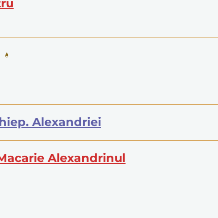
tru
arhiep. Alexandriei
 Macarie Alexandrinul