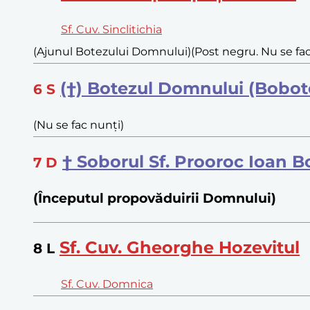
Sf. Cuv. Sinclitichia
(Ajunul Botezului Domnului)
(Post negru. Nu se fa
(†) Botezul Domnului (Bobot
6
S
(Nu se fac nunți)
† Soborul Sf. Prooroc Ioan 
7
D
(Începutul propovăduirii Domnului)
Sf. Cuv. Gheorghe Hozevitul
8
L
Sf. Cuv. Domnica