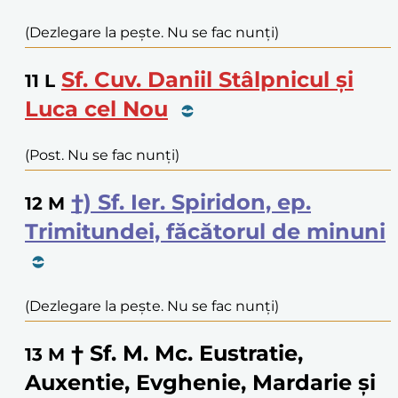
(Dezlegare la pește. Nu se fac nunți)
Sf. Cuv. Daniil Stâlpnicul și
11
L
Luca cel Nou
(Post. Nu se fac nunți)
†) Sf. Ier. Spiridon, ep.
12
M
Trimitundei, făcătorul de minuni
(Dezlegare la pește. Nu se fac nunți)
† Sf. M. Mc. Eustratie,
13
M
Auxentie, Evghenie, Mardarie și