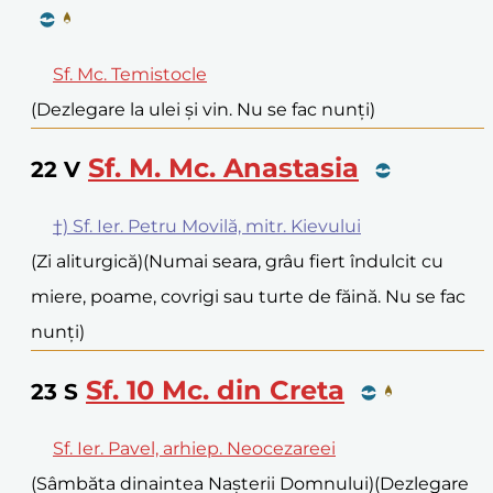
Sf. Mc. Temistocle
(Dezlegare la ulei și vin. Nu se fac nunți)
Sf. M. Mc. Anastasia
22
V
†) Sf. Ier. Petru Movilă, mitr. Kievului
(Zi aliturgică)
(Numai seara, grâu fiert îndulcit cu
miere, poame, covrigi sau turte de făină. Nu se fac
nunți)
Sf. 10 Mc. din Creta
23
S
Sf. Ier. Pavel, arhiep. Neocezareei
(Sâmbăta dinaintea Nașterii Domnului)
(Dezlegare