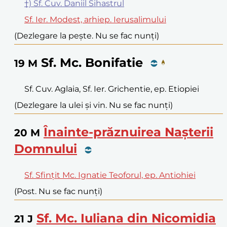
†) Sf. Cuv. Daniil Sihastrul
Sf. Ier. Modest, arhiep. Ierusalimului
(Dezlegare la pește. Nu se fac nunți)
Sf. Mc. Bonifatie
19
M
Sf. Cuv. Aglaia, Sf. Ier. Grichentie, ep. Etiopiei
(Dezlegare la ulei și vin. Nu se fac nunți)
Înainte-prăznuirea Nașterii
20
M
Domnului
Sf. Sfințit Mc. Ignatie Teoforul, ep. Antiohiei
(Post. Nu se fac nunți)
Sf. Mc. Iuliana din Nicomidia
21
J