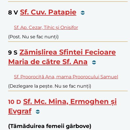
Sf. Cuv. Patapie
8
V
Sf. Ap. Cezar, Tihic și Onisifor
(Post. Nu se fac nunți)
Zămislirea Sfintei Fecioare
9
S
Maria de către Sf. Ana
Sf. Proorociță Ana, mama Proorocului Samuel
(Dezlegare la pește. Nu se fac nunți)
Sf. Mc. Mina, Ermoghen și
10
D
Evgraf
(Tămăduirea femeii gârbove)