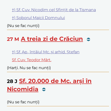
†) Sf. Cuv. Nicodim cel Sfințit de la Tismana
†) Soborul Maicii Domnului
(Nu se fac nunți)
A treia zi de Crăciun
27
M
†) Sf. Ap., întâiul Mc. și arhid. Ștefan
Sf. Cuv. Teodor Mărt.
(Harți. Nu se fac nunți)
Sf. 20.000 de Mc. arși în
28
J
Nicomidia
(Nu se fac nunți)