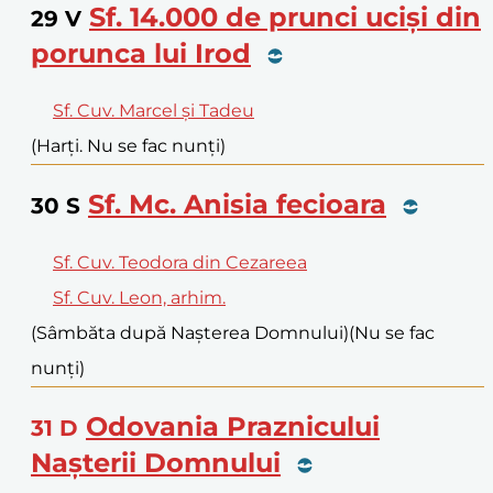
Sf. 14.000 de prunci uciși din
29
V
porunca lui Irod
Sf. Cuv. Marcel și Tadeu
(Harți. Nu se fac nunți)
Sf. Mc. Anisia fecioara
30
S
Sf. Cuv. Teodora din Cezareea
Sf. Cuv. Leon, arhim.
(Sâmbăta după Nașterea Domnului)
(Nu se fac
nunți)
Odovania Praznicului
31
D
Nașterii Domnului