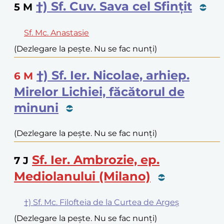
†) Sf. Cuv. Sava cel Sfințit
5
M
Sf. Mc. Anastasie
(Dezlegare la pește. Nu se fac nunți)
†) Sf. Ier. Nicolae, arhiep.
6
M
Mirelor Lichiei, făcătorul de
minuni
(Dezlegare la pește. Nu se fac nunți)
Sf. Ier. Ambrozie, ep.
7
J
Mediolanului (Milano)
†) Sf. Mc. Filofteia de la Curtea de Argeș
(Dezlegare la pește. Nu se fac nunți)