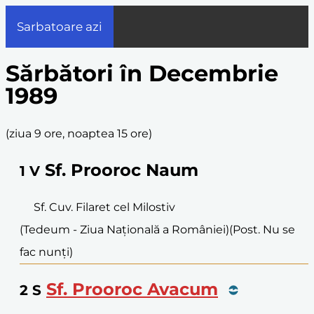
Sarbatoare azi
Sărbători în Decembrie
1989
(
ziua 9 ore, noaptea 15 ore
)
Sf. Prooroc Naum
1
V
Sf. Cuv. Filaret cel Milostiv
(Tedeum - Ziua Națională a României)
(Post. Nu se
fac nunți)
Sf. Prooroc Avacum
2
S