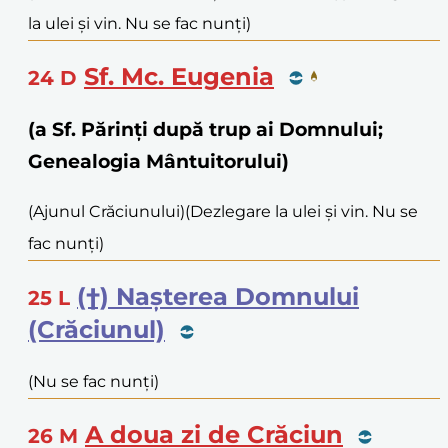
la ulei și vin. Nu se fac nunți)
Sf. Mc. Eugenia
24
D
(a Sf. Părinți după trup ai Domnului;
Genealogia Mântuitorului)
(Ajunul Crăciunului)
(Dezlegare la ulei și vin. Nu se
fac nunți)
(†) Nașterea Domnului
25
L
(Crăciunul)
(Nu se fac nunți)
A doua zi de Crăciun
26
M