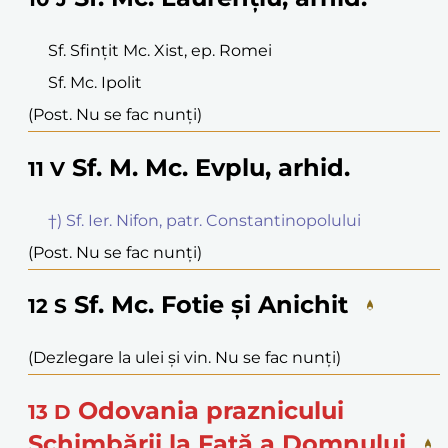
Sf. Sfințit Mc. Xist, ep. Romei
Sf. Mc. Ipolit
(Post. Nu se fac nunți)
Sf. M. Mc. Evplu, arhid.
11
V
†) Sf. Ier. Nifon, patr. Constantinopolului
(Post. Nu se fac nunți)
Sf. Mc. Fotie și Anichit
12
S
(Dezlegare la ulei și vin. Nu se fac nunți)
Odovania praznicului
13
D
Schimbării la Față a Domnului