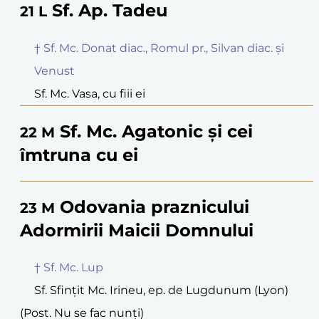
Sf. Ap. Tadeu
21
L
† Sf. Mc. Donat diac., Romul pr., Silvan diac. și
Venust
Sf. Mc. Vasa, cu fiii ei
Sf. Mc. Agatonic și cei
22
M
îmtruna cu ei
Odovania praznicului
23
M
Adormirii Maicii Domnului
† Sf. Mc. Lup
Sf. Sfințit Mc. Irineu, ep. de Lugdunum (Lyon)
(Post. Nu se fac nunți)