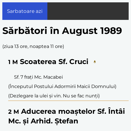
Sarbatoare azi
Sărbători în August 1989
(
ziua 13 ore, noaptea 11 ore
)
Scoaterea Sf. Cruci
1
M
Sf. 7 frați Mc. Macabei
(Începutul Postului Adormirii Maicii Domnului)
(Dezlegare la ulei și vin. Nu se fac nunți)
Aducerea moaștelor Sf. Întâi
2
M
Mc. și Arhid. Ștefan