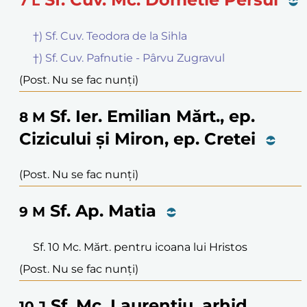
7
L
†) Sf. Cuv. Teodora de la Sihla
†) Sf. Cuv. Pafnutie - Pârvu Zugravul
(Post. Nu se fac nunți)
Sf. Ier. Emilian Mărt., ep.
8
M
Cizicului și Miron, ep. Cretei
(Post. Nu se fac nunți)
Sf. Ap. Matia
9
M
Sf. 10 Mc. Mărt. pentru icoana lui Hristos
(Post. Nu se fac nunți)
Sf. Mc. Laurențiu, arhid.
10
J