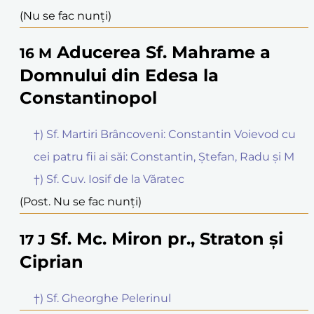
(Nu se fac nunți)
Aducerea Sf. Mahrame a
16
M
Domnului din Edesa la
Constantinopol
†) Sf. Martiri Brâncoveni: Constantin Voievod cu
cei patru fii ai săi: Constantin, Ștefan, Radu și M
†) Sf. Cuv. Iosif de la Văratec
(Post. Nu se fac nunți)
Sf. Mc. Miron pr., Straton și
17
J
Ciprian
†) Sf. Gheorghe Pelerinul