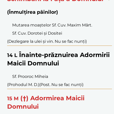
(Înmulțirea pâinilor)
Mutarea moaștelor Sf. Cuv. Maxim Mărt.
Sf. Cuv. Dorotei și Dositei
(Dezlegare la ulei și vin. Nu se fac nunți)
Înainte-prăznuirea Adormirii
14
L
Maicii Domnului
Sf. Prooroc Miheia
(Prohodul M. D.)
(Post. Nu se fac nunți)
(†) Adormirea Maicii
15
M
Domnului