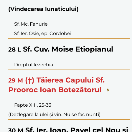
(Vindecarea lunaticului)
Sf. Mc. Fanurie
Sf. Ier. Osie, ep. Cordobei
Sf. Cuv. Moise Etiopianul
28
L
Dreptul Iezechia
(†) Tăierea Capului Sf.
29
M
Prooroc Ioan Botezătorul
Fapte XIII, 25-33
(Dezlegare la ulei și vin. Nu se fac nunți)
Sf. Ier. Ioan, Pavel cel Nou și
30
M