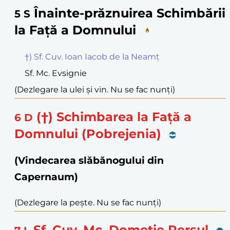
Înainte-prăznuirea Schimbării
5
S
la Față a Domnului
†) Sf. Cuv. Ioan Iacob de la Neamț
Sf. Mc. Evsignie
(Dezlegare la ulei și vin. Nu se fac nunți)
(†) Schimbarea la Față a
6
D
Domnului (Pobrejenia)
(Vindecarea slăbănogului din
Capernaum)
(Dezlegare la pește. Nu se fac nunți)
Sf. Cuv. Mc. Dometie Persul