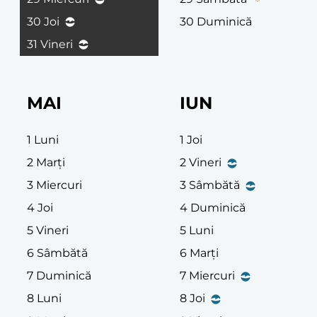
30
Joi
30
Duminică
31
Vineri
MAI
IUN
1
Luni
1
Joi
2
Marți
2
Vineri
3
Miercuri
3
Sâmbătă
4
Joi
4
Duminică
5
Vineri
5
Luni
6
Sâmbătă
6
Marți
7
Duminică
7
Miercuri
8
Luni
8
Joi