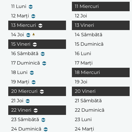
11
Luni
11
Miercuri
12
Marți
12
Joi
13
Miercuri
13
Vineri
14
Joi
14
Sâmbătă
15
Vineri
15
Duminică
16
Sâmbătă
16
Luni
17
Duminică
17
Marți
18
Luni
18
Miercuri
19
Marți
19
Joi
20
Miercuri
20
Vineri
21
Joi
21
Sâmbătă
22
Vineri
22
Duminică
23
Sâmbătă
23
Luni
24
Duminică
24
Marți