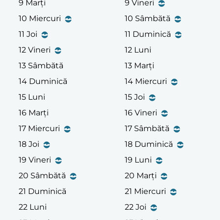
9
Marți
9
Vineri
10
Miercuri
10
Sâmbătă
11
Joi
11
Duminică
12
Vineri
12
Luni
13
Sâmbătă
13
Marți
14
Duminică
14
Miercuri
15
Luni
15
Joi
16
Marți
16
Vineri
17
Miercuri
17
Sâmbătă
18
Joi
18
Duminică
19
Vineri
19
Luni
20
Sâmbătă
20
Marți
21
Duminică
21
Miercuri
22
Luni
22
Joi