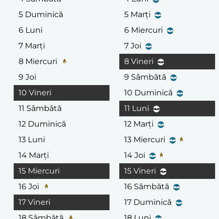
5
Duminică
5
Marți
6
Luni
6
Miercuri
7
Marți
7
Joi
8
Miercuri
8
Vineri
9
Joi
9
Sâmbătă
10
Vineri
10
Duminică
11
Sâmbătă
11
Luni
12
Duminică
12
Marți
13
Luni
13
Miercuri
14
Marți
14
Joi
15
Miercuri
15
Vineri
16
Joi
16
Sâmbătă
17
Vineri
17
Duminică
18
Sâmbătă
18
Luni