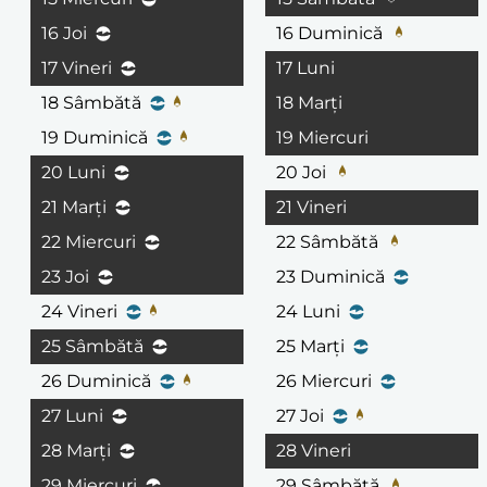
16
Joi
16
Duminică
17
Vineri
17
Luni
18
Sâmbătă
18
Marți
19
Duminică
19
Miercuri
20
Luni
20
Joi
21
Marți
21
Vineri
22
Miercuri
22
Sâmbătă
23
Joi
23
Duminică
24
Vineri
24
Luni
25
Sâmbătă
25
Marți
26
Duminică
26
Miercuri
27
Luni
27
Joi
28
Marți
28
Vineri
29
Miercuri
29
Sâmbătă