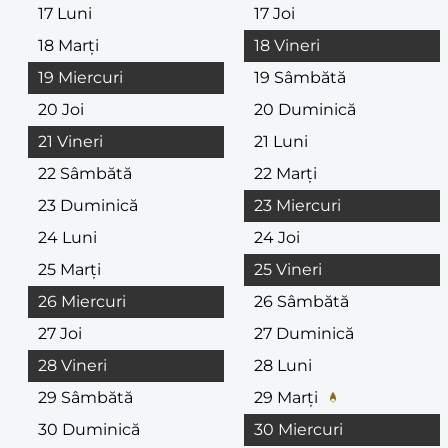
17
Luni
17
Joi
18
Marți
18
Vineri
19
Miercuri
19
Sâmbătă
20
Joi
20
Duminică
21
Vineri
21
Luni
22
Sâmbătă
22
Marți
23
Duminică
23
Miercuri
24
Luni
24
Joi
25
Marți
25
Vineri
26
Miercuri
26
Sâmbătă
27
Joi
27
Duminică
28
Vineri
28
Luni
29
Sâmbătă
29
Marți
30
Duminică
30
Miercuri