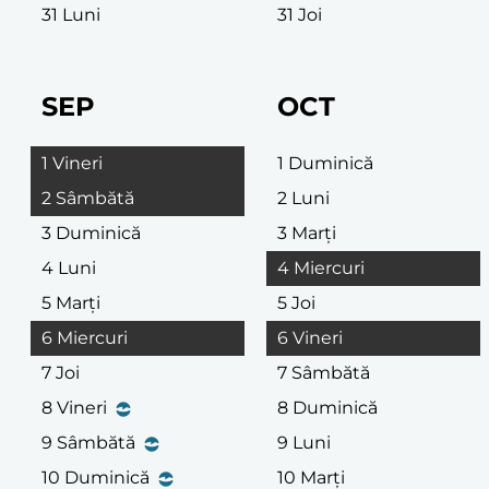
31
Luni
31
Joi
SEP
OCT
1
Vineri
1
Duminică
2
Sâmbătă
2
Luni
3
Duminică
3
Marți
4
Luni
4
Miercuri
5
Marți
5
Joi
6
Miercuri
6
Vineri
7
Joi
7
Sâmbătă
8
Vineri
8
Duminică
9
Sâmbătă
9
Luni
10
Duminică
10
Marți