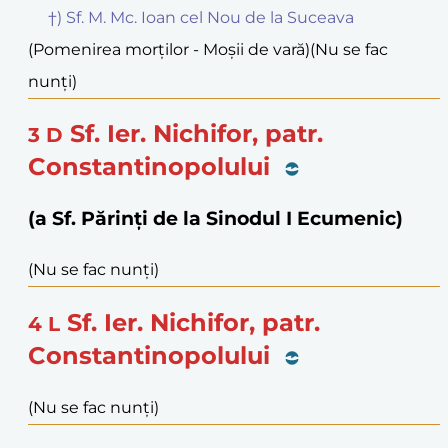
†) Sf. M. Mc. Ioan cel Nou de la Suceava
(Pomenirea morților - Moșii de vară)
(Nu se fac
nunți)
Sf. Ier. Nichifor, patr.
3
D
Constantinopolului
(a Sf. Părinți de la Sinodul I Ecumenic)
(Nu se fac nunți)
Sf. Ier. Nichifor, patr.
4
L
Constantinopolului
(Nu se fac nunți)