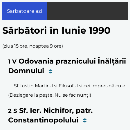
Sarbatoare azi
Sărbători în Iunie 1990
(
ziua 15 ore, noaptea 9 ore
)
Odovania praznicului Înălțării
1
V
Domnului
Sf. Iustin Martirul și Filosoful și cei impreună cu ei
(Dezlegare la pește. Nu se fac nunți)
Sf. Ier. Nichifor, patr.
2
S
Constantinopolului