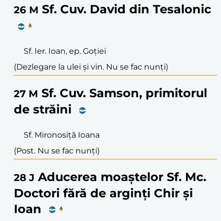
Sf. Cuv. David din Tesalonic
26
M
Sf. Ier. Ioan, ep. Goției
(Dezlegare la ulei și vin. Nu se fac nunți)
Sf. Cuv. Samson, primitorul
27
M
de străini
Sf. Mironosiță Ioana
(Post. Nu se fac nunți)
Aducerea moaștelor Sf. Mc.
28
J
Doctori fără de arginți Chir și
Ioan