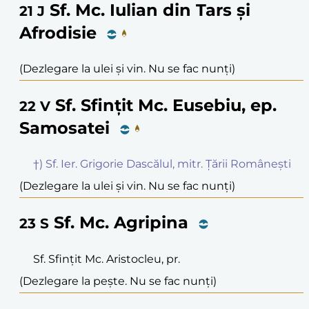
Sf. Mc. Iulian din Tars și
21
J
Afrodisie
(Dezlegare la ulei și vin. Nu se fac nunți)
Sf. Sfințit Mc. Eusebiu, ep.
22
V
Samosatei
†) Sf. Ier. Grigorie Dascălul, mitr. Țării Românești
(Dezlegare la ulei și vin. Nu se fac nunți)
Sf. Mc. Agripina
23
S
Sf. Sfințit Mc. Aristocleu, pr.
(Dezlegare la pește. Nu se fac nunți)