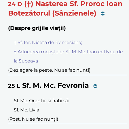
(†) Nașterea Sf. Proroc Ioan
24
D
Botezătorul (Sânzienele)
(Despre grijile vieții)
† Sf. Ier. Niceta de Remesiana;
† Aducerea moaștelor Sf. M. Mc. Ioan cel Nou de
la Suceava
(Dezlegare la pește. Nu se fac nunți)
Sf. M. Mc. Fevronia
25
L
Sf. Mc. Orentie și frații săi
Sf. Mc. Livia
(Post. Nu se fac nunți)