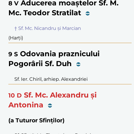
Aducerea moaștelor Sf. M.
8
V
Mc. Teodor Stratilat
† Sf. Mc. Nicandru și Marcian
(Harți)
Odovania praznicului
9
S
Pogorârii Sf. Duh
Sf. Ier. Chiril, arhiep. Alexandriei
Sf. Mc. Alexandru și
10
D
Antonina
(a Tuturor Sfinților)