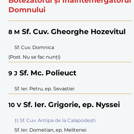
Botezătorul și Înaintemergătorul
Domnului
Sf. Cuv. Gheorghe Hozevitul
8
M
Sf. Cuv. Domnica
(Post. Nu se fac nunți)
Sf. Mc. Polieuct
9
J
Sf. Ier. Petru, ep. Sevastiei
Sf. Ier. Grigorie, ep. Nyssei
10
V
†) Sf. Cuv. Antipa de la Calapodești
Sf. Ier. Dometian, ep. Melitenei