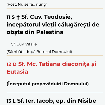
(Post. Nu se fac nunți)
† Sf. Cuv. Teodosie,
11
S
începătorul vieții călugărești de
obște din Palestina
Sf. Cuv. Vitalie
(Sâmbăta după Botezul Domnului)
Sf. Mc. Tatiana diaconița și
12
D
Eutasia
(Începutul propovăduirii Domnului)
Sf. Ier. Iacob, ep. din Nisibe
13
L