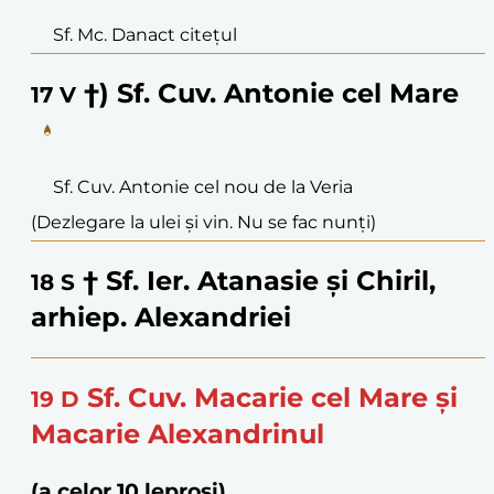
Sf. Mc. Danact citețul
†) Sf. Cuv. Antonie cel Mare
17
V
Sf. Cuv. Antonie cel nou de la Veria
(Dezlegare la ulei și vin. Nu se fac nunți)
† Sf. Ier. Atanasie și Chiril,
18
S
arhiep. Alexandriei
Sf. Cuv. Macarie cel Mare și
19
D
Macarie Alexandrinul
(a celor 10 leproși)