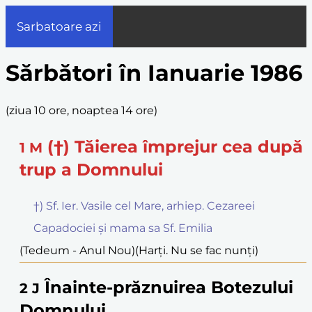
Sarbatoare azi
Sărbători în Ianuarie 1986
(
ziua 10 ore, noaptea 14 ore
)
(†) Tăierea împrejur cea după
1
M
trup a Domnului
†) Sf. Ier. Vasile cel Mare, arhiep. Cezareei
Capadociei și mama sa Sf. Emilia
(Tedeum - Anul Nou)
(Harți. Nu se fac nunți)
Înainte-prăznuirea Botezului
2
J
Domnului