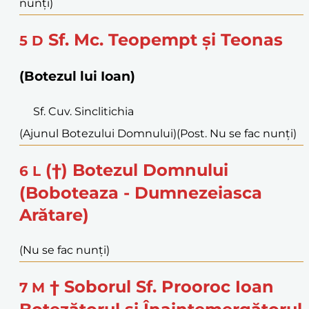
nunți)
Sf. Mc. Teopempt și Teonas
5
D
(Botezul lui Ioan)
Sf. Cuv. Sinclitichia
(Ajunul Botezului Domnului)
(Post. Nu se fac nunți)
(†) Botezul Domnului
6
L
(Boboteaza - Dumnezeiasca
Arătare)
(Nu se fac nunți)
† Soborul Sf. Prooroc Ioan
7
M