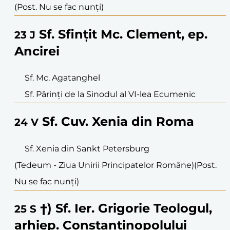
(Post. Nu se fac nunți)
Sf. Sfințit Mc. Clement, ep.
23
J
Ancirei
Sf. Mc. Agatanghel
Sf. Părinți de la Sinodul al VI-lea Ecumenic
Sf. Cuv. Xenia din Roma
24
V
Sf. Xenia din Sankt Petersburg
(Tedeum - Ziua Unirii Principatelor Române)
(Post.
Nu se fac nunți)
†) Sf. Ier. Grigorie Teologul,
25
S
arhiep. Constantinopolului