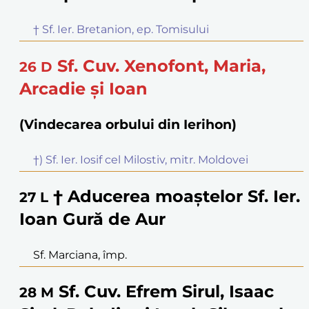
† Sf. Ier. Bretanion, ep. Tomisului
Sf. Cuv. Xenofont, Maria,
26
D
Arcadie și Ioan
(Vindecarea orbului din Ierihon)
†) Sf. Ier. Iosif cel Milostiv, mitr. Moldovei
† Aducerea moaștelor Sf. Ier.
27
L
Ioan Gură de Aur
Sf. Marciana, împ.
Sf. Cuv. Efrem Sirul, Isaac
28
M