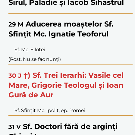
Sirul, Paladie și Iacob Sihastrul
Aducerea moaștelor Sf.
29
M
Sfințit Mc. Ignatie Teoforul
Sf. Mc. Filotei
(Post. Nu se fac nunți)
†) Sf. Trei Ierarhi: Vasile cel
30
J
Mare, Grigorie Teologul și Ioan
Gură de Aur
Sf. Sfințit Mc. Ipolit, ep. Romei
Sf. Doctori fără de arginți
31
V