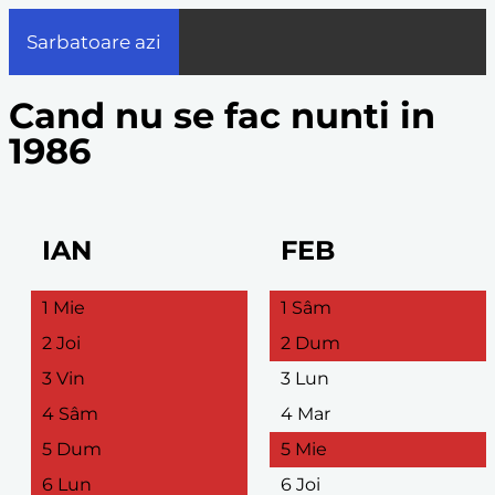
Sarbatoare azi
Cand nu se fac nunti in
1986
IAN
FEB
1
Mie
1
Sâm
2
Joi
2
Dum
3
Vin
3
Lun
4
Sâm
4
Mar
5
Dum
5
Mie
6
Lun
6
Joi