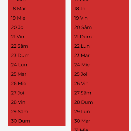
18
Mar
18
Joi
19
Mie
19
Vin
20
Joi
20
Sâm
21
Vin
21
Dum
22
Sâm
22
Lun
23
Dum
23
Mar
24
Lun
24
Mie
25
Mar
25
Joi
26
Mie
26
Vin
27
Joi
27
Sâm
28
Vin
28
Dum
29
Sâm
29
Lun
30
Dum
30
Mar
31
Mie