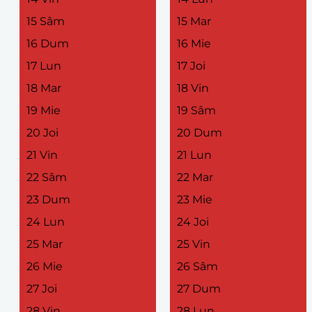
15
Sâm
15
Mar
16
Dum
16
Mie
17
Lun
17
Joi
18
Mar
18
Vin
19
Mie
19
Sâm
20
Joi
20
Dum
21
Vin
21
Lun
22
Sâm
22
Mar
23
Dum
23
Mie
24
Lun
24
Joi
25
Mar
25
Vin
26
Mie
26
Sâm
27
Joi
27
Dum
28
Vin
28
Lun