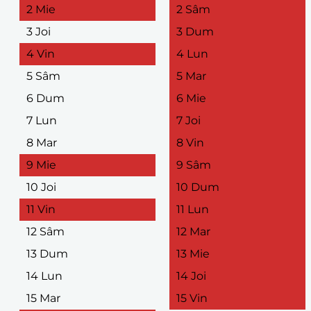
2
Mie
2
Sâm
3
Joi
3
Dum
4
Vin
4
Lun
5
Sâm
5
Mar
6
Dum
6
Mie
7
Lun
7
Joi
8
Mar
8
Vin
9
Mie
9
Sâm
10
Joi
10
Dum
11
Vin
11
Lun
12
Sâm
12
Mar
13
Dum
13
Mie
14
Lun
14
Joi
15
Mar
15
Vin