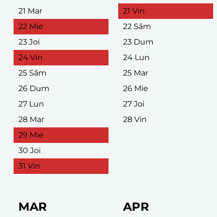
21
Mar
21
Vin
22
Mie
22
Sâm
23
Joi
23
Dum
24
Vin
24
Lun
25
Sâm
25
Mar
26
Dum
26
Mie
27
Lun
27
Joi
28
Mar
28
Vin
29
Mie
30
Joi
31
Vin
MAR
APR