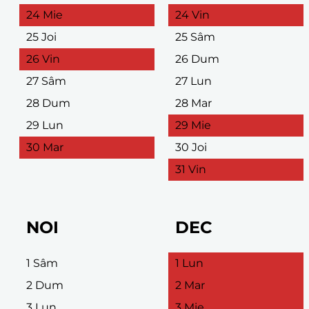
24
Mie
24
Vin
25
Joi
25
Sâm
26
Vin
26
Dum
27
Sâm
27
Lun
28
Dum
28
Mar
29
Lun
29
Mie
30
Mar
30
Joi
31
Vin
NOI
DEC
1
Sâm
1
Lun
2
Dum
2
Mar
3
Lun
3
Mie