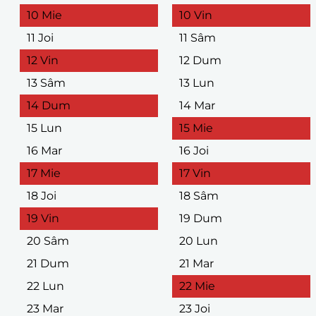
10
Mie
10
Vin
11
Joi
11
Sâm
12
Vin
12
Dum
13
Sâm
13
Lun
14
Dum
14
Mar
15
Lun
15
Mie
16
Mar
16
Joi
17
Mie
17
Vin
18
Joi
18
Sâm
19
Vin
19
Dum
20
Sâm
20
Lun
21
Dum
21
Mar
22
Lun
22
Mie
23
Mar
23
Joi