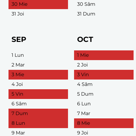
30
Mie
30
Sâm
31
Joi
31
Dum
SEP
OCT
1
Lun
1
Mie
2
Mar
2
Joi
3
Mie
3
Vin
4
Joi
4
Sâm
5
Vin
5
Dum
6
Sâm
6
Lun
7
Dum
7
Mar
8
Lun
8
Mie
9
Mar
9
Joi