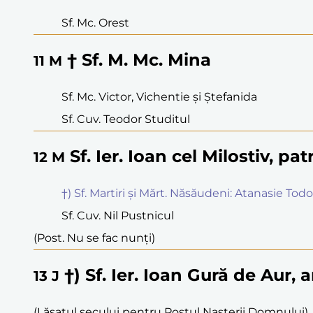
Sf. Mc. Orest
† Sf. M. Mc. Mina
11
M
Sf. Mc. Victor, Vichentie și Ștefanida
Sf. Cuv. Teodor Studitul
Sf. Ier. Ioan cel Milostiv, pat
12
M
†) Sf. Martiri și Mărt. Năsăudeni: Atanasie Tod
Sf. Cuv. Nil Pustnicul
(Post. Nu se fac nunți)
†) Sf. Ier. Ioan Gură de Aur,
13
J
(Lăsatul secului pentru Postul Nașterii Domnului)