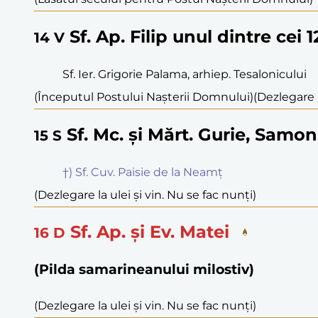
Sf. Ap. Filip unul dintre cei 
14
V
Sf. Ier. Grigorie Palama, arhiep. Tesalonicului
(Începutul Postului Nașterii Domnului)
(Dezlegare l
Sf. Mc. și Mărt. Gurie, Samona
15
S
†) Sf. Cuv. Paisie de la Neamț
(Dezlegare la ulei și vin. Nu se fac nunți)
Sf. Ap. și Ev. Matei
16
D
(Pilda samarineanului milostiv)
(Dezlegare la ulei și vin. Nu se fac nunți)