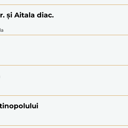
. și Aitala diac.
da
a
ntinopolului