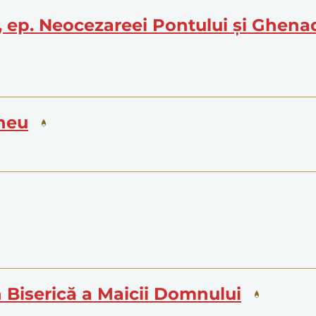
l, ep. Neocezareei Pontului și Ghenad
aheu
în Biserică a Maicii Domnului