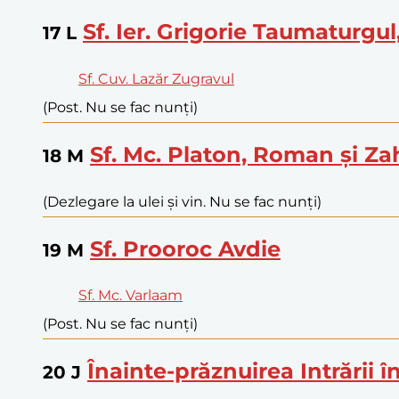
Sf. Ier. Grigorie Taumaturgu
17
L
Sf. Cuv. Lazăr Zugravul
(Post. Nu se fac nunți)
Sf. Mc. Platon, Roman și Z
18
M
(Dezlegare la ulei și vin. Nu se fac nunți)
Sf. Prooroc Avdie
19
M
Sf. Mc. Varlaam
(Post. Nu se fac nunți)
Înainte-prăznuirea Intrării 
20
J