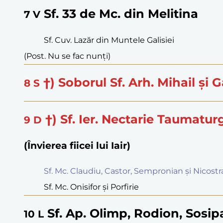
Sf. 33 de Mc. din Melitina
7
V
Sf. Cuv. Lazăr din Muntele Galisiei
(Post. Nu se fac nunți)
†) Soborul Sf. Arh. Mihail și Ga
8
S
†) Sf. Ier. Nectarie Taumatur
9
D
(Învierea fiicei lui Iair)
Sf. Mc. Claudiu, Castor, Sempronian și Nicostr
Sf. Mc. Onisifor și Porfirie
Sf. Ap. Olimp, Rodion, Sosipa
10
L