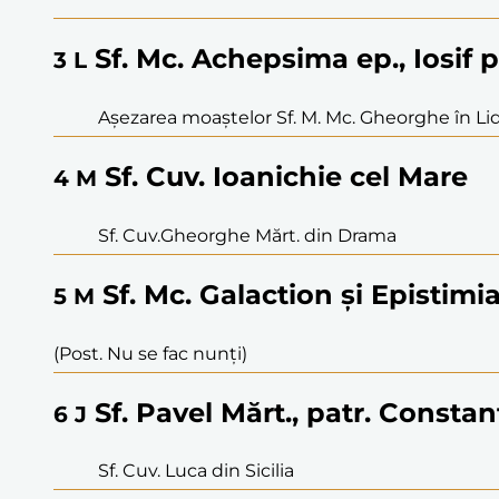
Sf. Mc. Achepsima ep., Iosif pr
3
L
Așezarea moaștelor Sf. M. Mc. Gheorghe în Li
Sf. Cuv. Ioanichie cel Mare
4
M
Sf. Cuv.Gheorghe Mărt. din Drama
Sf. Mc. Galaction și Epistimi
5
M
(Post. Nu se fac nunți)
Sf. Pavel Mărt., patr. Consta
6
J
Sf. Cuv. Luca din Sicilia