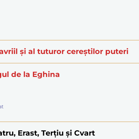
vriil și al tuturor cereștilor puteri
gul de la Eghina
at
tru, Erast, Terțiu și Cvart