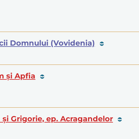
aicii Domnului (Vovidenia)
m și Apfia
ei și Grigorie, ep. Acragandelor