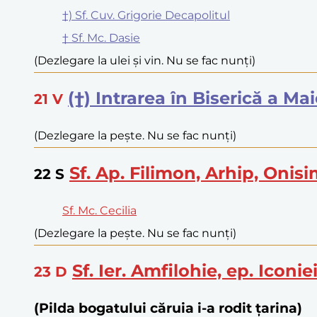
†) Sf. Cuv. Grigorie Decapolitul
† Sf. Mc. Dasie
(Dezlegare la ulei și vin. Nu se fac nunți)
(†) Intrarea în Biserică a M
21
V
(Dezlegare la pește. Nu se fac nunți)
Sf. Ap. Filimon, Arhip, Onisi
22
S
Sf. Mc. Cecilia
(Dezlegare la pește. Nu se fac nunți)
Sf. Ier. Amfilohie, ep. Iconi
23
D
(Pilda bogatului căruia i-a rodit țarina)