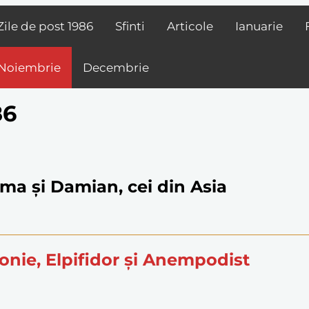
Zile de post
1986
Sfinti
Articole
Ianuarie
Noiembrie
Decembrie
86
sma și Damian, cei din Asia
tonie, Elpifidor și Anempodist