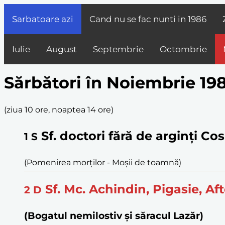
Sarbatoare azi
Cand nu se fac nunti in
1986
Iulie
August
Septembrie
Octombrie
Sărbători în Noiembrie 19
(
ziua 10 ore, noaptea 14 ore
)
Sf. doctori fără de arginți Co
1
S
(Pomenirea morților - Moşii de toamnă)
Sf. Mc. Achindin, Pigasie, Af
2
D
(Bogatul nemilostiv și săracul Lazăr)