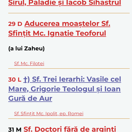
Sirul, Paladie și Iacob Sihastrul
Aducerea moaștelor Sf.
29
D
Sfințit Mc. Ignatie Teoforul
(a lui Zaheu)
Sf. Mc. Filotei
†) Sf. Trei Ierarhi: Vasile cel
30
L
Mare, Grigorie Teologul și Ioan
Gură de Aur
Sf. Sfințit Mc. Ipolit, ep. Romei
Sf. Doctori fără de arginți
31
M