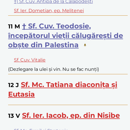
†) Sf. Cuv. Antipa de la Calapodești
Sf. Ier. Dometian, ep. Melitenei
† Sf. Cuv. Teodosie,
11
M
începătorul vieții călugărești de
obște din Palestina
Sf. Cuv. Vitalie
(Dezlegare la ulei și vin. Nu se fac nunți)
Sf. Mc. Tatiana diaconița și
12
J
Eutasia
Sf. Ier. Iacob, ep. din Nisibe
13
V