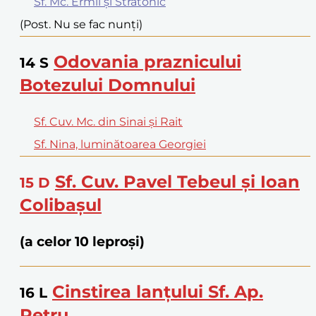
Sf. Mc. Ermil și Stratonic
(Post. Nu se fac nunți)
Odovania praznicului
14
S
Botezului Domnului
Sf. Cuv. Mc. din Sinai și Rait
Sf. Nina, luminătoarea Georgiei
Sf. Cuv. Pavel Tebeul și Ioan
15
D
Colibașul
(a celor 10 leproși)
Cinstirea lanțului Sf. Ap.
16
L
Petru