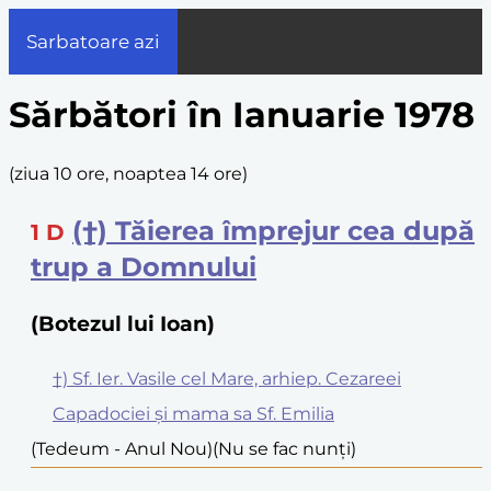
Sarbatoare azi
Sărbători în Ianuarie 1978
(
ziua 10 ore, noaptea 14 ore
)
(†) Tăierea împrejur cea după
1
D
trup a Domnului
(Botezul lui Ioan)
†) Sf. Ier. Vasile cel Mare, arhiep. Cezareei
Capadociei și mama sa Sf. Emilia
(Tedeum - Anul Nou)
(Nu se fac nunți)