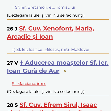
† Sf. Ier. Bretanion, ep. Tomisului
(Dezlegare la ulei și vin. Nu se fac nunți)
Sf. Cuv. Xenofont, Maria,
26
J
Arcadie și Ioan
†) Sf. Ier. Iosif cel Milostiv, mitr. Moldovei
† Aducerea moaștelor Sf. Ier.
27
V
Ioan Gură de Aur
Sf. Marciana, împ.
(Dezlegare la ulei și vin. Nu se fac nunți)
Sf. Cuv. Efrem Sirul, Isaac
28
S