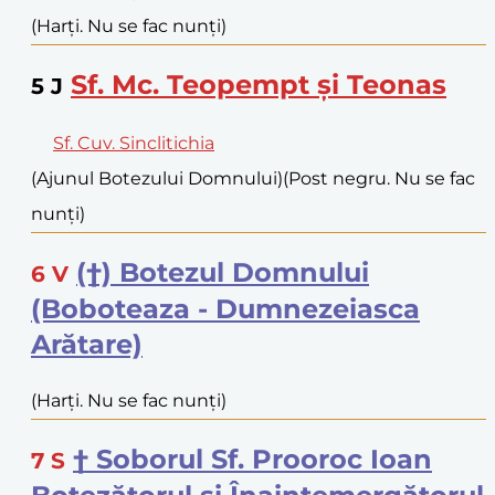
(Harți. Nu se fac nunți)
Sf. Mc. Teopempt și Teonas
5
J
Sf. Cuv. Sinclitichia
(Ajunul Botezului Domnului)
(Post negru. Nu se fac
nunți)
(†) Botezul Domnului
6
V
(Boboteaza - Dumnezeiasca
Arătare)
(Harți. Nu se fac nunți)
† Soborul Sf. Prooroc Ioan
7
S