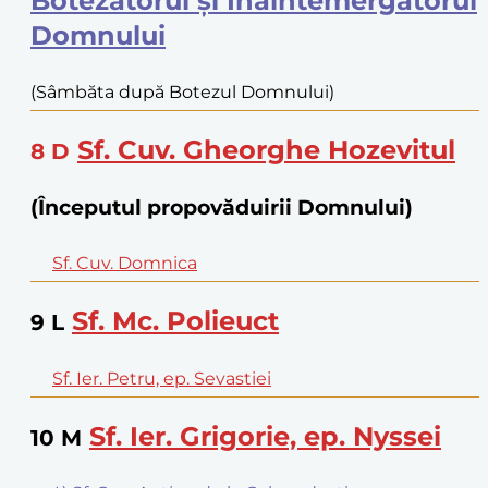
Botezătorul și Înaintemergătorul
Domnului
(Sâmbăta după Botezul Domnului)
Sf. Cuv. Gheorghe Hozevitul
8
D
(Începutul propovăduirii Domnului)
Sf. Cuv. Domnica
Sf. Mc. Polieuct
9
L
Sf. Ier. Petru, ep. Sevastiei
Sf. Ier. Grigorie, ep. Nyssei
10
M