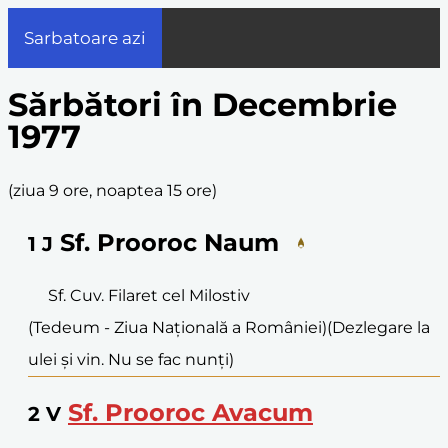
Sarbatoare azi
Sărbători în Decembrie
1977
(
ziua 9 ore, noaptea 15 ore
)
Sf. Prooroc Naum
1
J
Sf. Cuv. Filaret cel Milostiv
(Tedeum - Ziua Națională a României)
(Dezlegare la
ulei și vin. Nu se fac nunți)
Sf. Prooroc Avacum
2
V