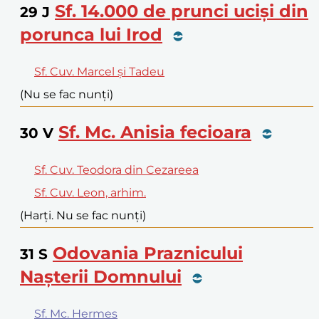
Sf. 14.000 de prunci uciși din
29
J
porunca lui Irod
Sf. Cuv. Marcel și Tadeu
(Nu se fac nunți)
Sf. Mc. Anisia fecioara
30
V
Sf. Cuv. Teodora din Cezareea
Sf. Cuv. Leon, arhim.
(Harți. Nu se fac nunți)
Odovania Praznicului
31
S
Nașterii Domnului
Sf. Mc. Hermes