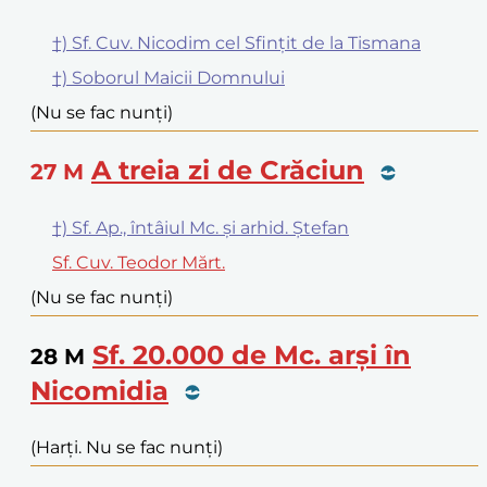
†) Sf. Cuv. Nicodim cel Sfințit de la Tismana
†) Soborul Maicii Domnului
(Nu se fac nunți)
A treia zi de Crăciun
27
M
†) Sf. Ap., întâiul Mc. și arhid. Ștefan
Sf. Cuv. Teodor Mărt.
(Nu se fac nunți)
Sf. 20.000 de Mc. arși în
28
M
Nicomidia
(Harți. Nu se fac nunți)