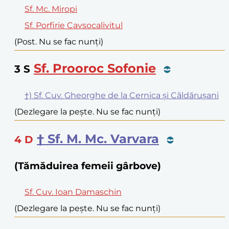
Sf. Mc. Miropi
Sf. Porfirie Cavsocalivitul
(Post. Nu se fac nunți)
Sf. Prooroc Sofonie
3
S
†) Sf. Cuv. Gheorghe de la Cernica și Căldărușani
(Dezlegare la pește. Nu se fac nunți)
† Sf. M. Mc. Varvara
4
D
(Tămăduirea femeii gârbove)
Sf. Cuv. Ioan Damaschin
(Dezlegare la pește. Nu se fac nunți)