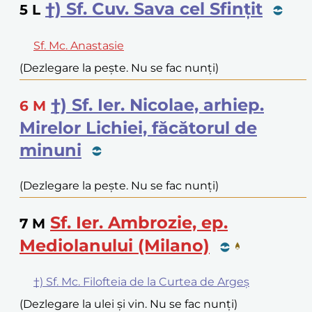
†) Sf. Cuv. Sava cel Sfințit
5
L
Sf. Mc. Anastasie
(Dezlegare la pește. Nu se fac nunți)
†) Sf. Ier. Nicolae, arhiep.
6
M
Mirelor Lichiei, făcătorul de
minuni
(Dezlegare la pește. Nu se fac nunți)
Sf. Ier. Ambrozie, ep.
7
M
Mediolanului (Milano)
†) Sf. Mc. Filofteia de la Curtea de Argeș
(Dezlegare la ulei și vin. Nu se fac nunți)