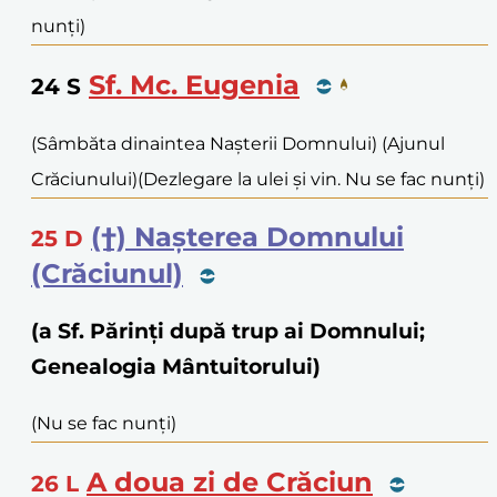
nunți)
Sf. Mc. Eugenia
24
S
(Sâmbăta dinaintea Nașterii Domnului) (Ajunul
Crăciunului)
(Dezlegare la ulei și vin. Nu se fac nunți)
(†) Nașterea Domnului
25
D
(Crăciunul)
(a Sf. Părinți după trup ai Domnului;
Genealogia Mântuitorului)
(Nu se fac nunți)
A doua zi de Crăciun
26
L