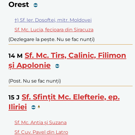
Orest
†) Sf. Ier. Dosoftei, mitr. Moldovei
Sf. Mc. Lucia, fecioara din Siracuza
(Dezlegare la pește. Nu se fac nunți)
Sf. Mc. Tirs, Calinic, Filimon
14
M
și Apolonie
(Post. Nu se fac nunți)
Sf. Sfințit Mc. Elefterie, ep.
15
J
Iliriei
Sf. Mc. Antia și Suzana
Sf. Cuv. Pavel din Latro