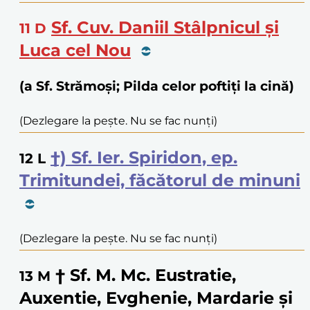
Sf. Cuv. Daniil Stâlpnicul și
11
D
Luca cel Nou
(a Sf. Strămoși; Pilda celor poftiți la cină)
(Dezlegare la pește. Nu se fac nunți)
†) Sf. Ier. Spiridon, ep.
12
L
Trimitundei, făcătorul de minuni
(Dezlegare la pește. Nu se fac nunți)
† Sf. M. Mc. Eustratie,
13
M
Auxentie, Evghenie, Mardarie și