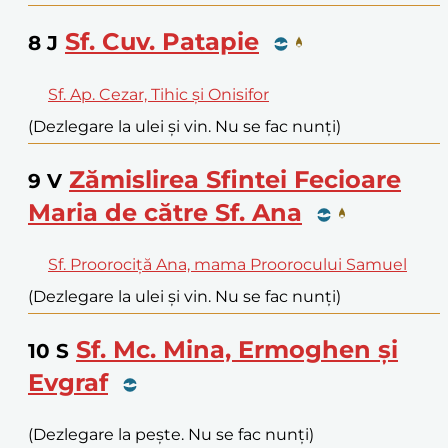
Sf. Cuv. Patapie
8
J
Sf. Ap. Cezar, Tihic și Onisifor
(Dezlegare la ulei și vin. Nu se fac nunți)
Zămislirea Sfintei Fecioare
9
V
Maria de către Sf. Ana
Sf. Proorociță Ana, mama Proorocului Samuel
(Dezlegare la ulei și vin. Nu se fac nunți)
Sf. Mc. Mina, Ermoghen și
10
S
Evgraf
(Dezlegare la pește. Nu se fac nunți)