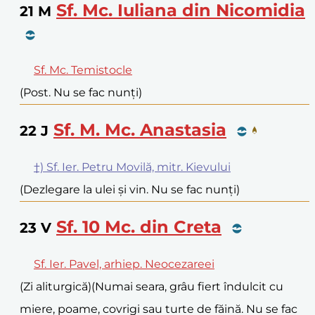
Sf. Mc. Iuliana din Nicomidia
21
M
Sf. Mc. Temistocle
(Post. Nu se fac nunți)
Sf. M. Mc. Anastasia
22
J
†) Sf. Ier. Petru Movilă, mitr. Kievului
(Dezlegare la ulei și vin. Nu se fac nunți)
Sf. 10 Mc. din Creta
23
V
Sf. Ier. Pavel, arhiep. Neocezareei
(Zi aliturgică)
(Numai seara, grâu fiert îndulcit cu
miere, poame, covrigi sau turte de făină. Nu se fac