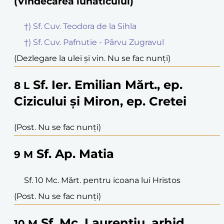
(Vindecarea lunaticului)
†) Sf. Cuv. Teodora de la Sihla
†) Sf. Cuv. Pafnutie - Pârvu Zugravul
(Dezlegare la ulei și vin. Nu se fac nunți)
Sf. Ier. Emilian Mărt., ep.
8
L
Cizicului și Miron, ep. Cretei
(Post. Nu se fac nunți)
Sf. Ap. Matia
9
M
Sf. 10 Mc. Mărt. pentru icoana lui Hristos
(Post. Nu se fac nunți)
Sf. Mc. Laurențiu, arhid.
10
M