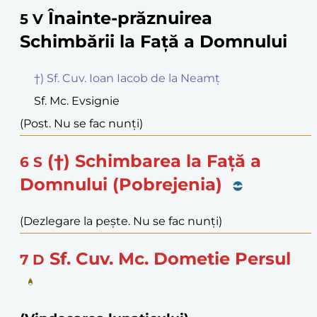
Înainte-prăznuirea
5
V
Schimbării la Față a Domnului
†) Sf. Cuv. Ioan Iacob de la Neamț
Sf. Mc. Evsignie
(Post. Nu se fac nunți)
(†) Schimbarea la Față a
6
S
Domnului (Pobrejenia)
(Dezlegare la pește. Nu se fac nunți)
Sf. Cuv. Mc. Dometie Persul
7
D