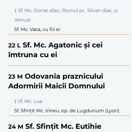
† Sf. Mc. Donat diac., Romul pr., Silvan diac. și
Venust
Sf. Mc. Vasa, cu fiii ei
Sf. Mc. Agatonic și cei
22
L
îmtruna cu ei
Odovania praznicului
23
M
Adormirii Maicii Domnului
† Sf. Mc. Lup
Sf. Sfințit Mc. Irineu, ep. de Lugdunum (Lyon)
Sf. Sfințit Mc. Eutihie
24
M