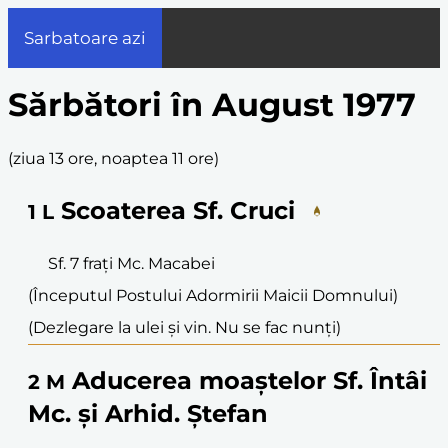
Sarbatoare azi
Sărbători în August 1977
(
ziua 13 ore, noaptea 11 ore
)
Scoaterea Sf. Cruci
1
L
Sf. 7 frați Mc. Macabei
(Începutul Postului Adormirii Maicii Domnului)
(Dezlegare la ulei și vin. Nu se fac nunți)
Aducerea moaștelor Sf. Întâi
2
M
Mc. și Arhid. Ștefan