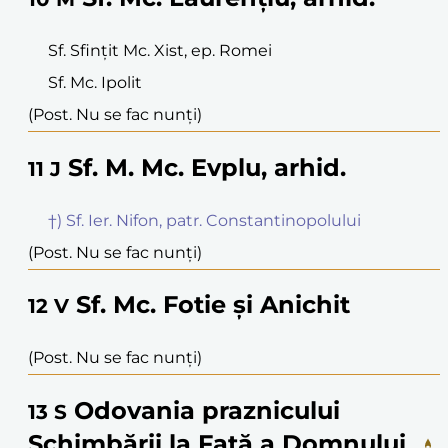
Sf. Sfințit Mc. Xist, ep. Romei
Sf. Mc. Ipolit
(Post. Nu se fac nunți)
Sf. M. Mc. Evplu, arhid.
11
J
†) Sf. Ier. Nifon, patr. Constantinopolului
(Post. Nu se fac nunți)
Sf. Mc. Fotie și Anichit
12
V
(Post. Nu se fac nunți)
Odovania praznicului
13
S
Schimbării la Față a Domnului