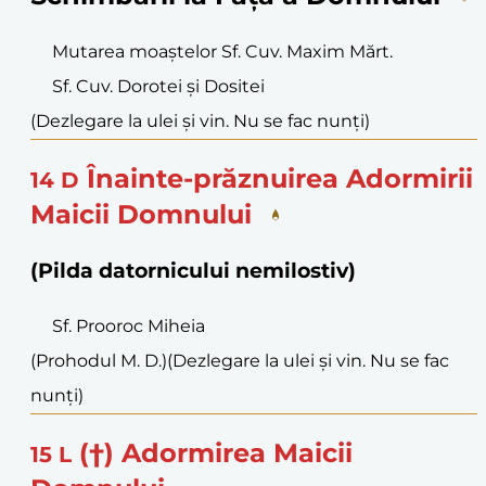
Mutarea moaștelor Sf. Cuv. Maxim Mărt.
Sf. Cuv. Dorotei și Dositei
(Dezlegare la ulei și vin. Nu se fac nunți)
Înainte-prăznuirea Adormirii
14
D
Maicii Domnului
(Pilda datornicului nemilostiv)
Sf. Prooroc Miheia
(Prohodul M. D.)
(Dezlegare la ulei și vin. Nu se fac
nunți)
(†) Adormirea Maicii
15
L