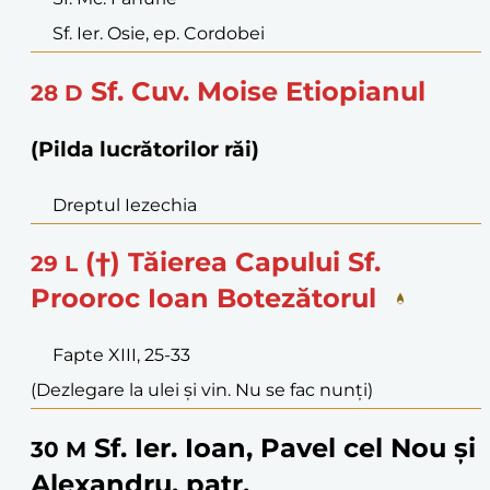
Sf. Ier. Osie, ep. Cordobei
Sf. Cuv. Moise Etiopianul
28
D
(Pilda lucrătorilor răi)
Dreptul Iezechia
(†) Tăierea Capului Sf.
29
L
Prooroc Ioan Botezătorul
Fapte XIII, 25-33
(Dezlegare la ulei și vin. Nu se fac nunți)
Sf. Ier. Ioan, Pavel cel Nou și
30
M
Alexandru, patr.