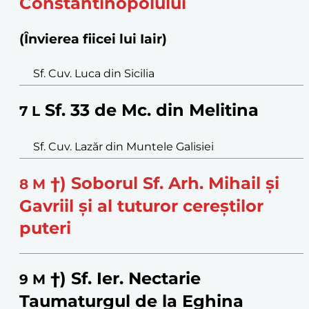
Constantinopolului
(Învierea fiicei lui Iair)
Sf. Cuv. Luca din Sicilia
Sf. 33 de Mc. din Melitina
7
L
Sf. Cuv. Lazăr din Muntele Galisiei
†) Soborul Sf. Arh. Mihail și
8
M
Gavriil și al tuturor cereștilor
puteri
†) Sf. Ier. Nectarie
9
M
Taumaturgul de la Eghina