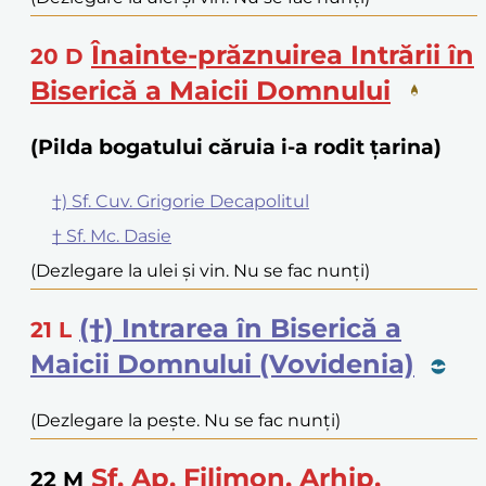
Înainte-prăznuirea Intrării în
20
D
Biserică a Maicii Domnului
(Pilda bogatului căruia i-a rodit țarina)
†) Sf. Cuv. Grigorie Decapolitul
† Sf. Mc. Dasie
(Dezlegare la ulei și vin. Nu se fac nunți)
(†) Intrarea în Biserică a
21
L
Maicii Domnului (Vovidenia)
(Dezlegare la pește. Nu se fac nunți)
Sf. Ap. Filimon, Arhip,
22
M