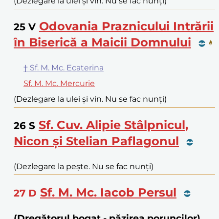
(Dezlegare la ulei și vin. Nu se fac nunți)
Odovania Praznicului Intrării
25
V
în Biserică a Maicii Domnului
† Sf. M. Mc. Ecaterina
Sf. M. Mc. Mercurie
(Dezlegare la ulei și vin. Nu se fac nunți)
Sf. Cuv. Alipie Stâlpnicul,
26
S
Nicon și Stelian Paflagonul
(Dezlegare la pește. Nu se fac nunți)
Sf. M. Mc. Iacob Persul
27
D
(Dregătorul bogat - păzirea poruncilor)