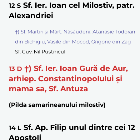
Sf. Ier. Ioan cel Milostiv, patr.
12
S
Alexandriei
†) Sf. Martiri și Mărt. Năsăudeni: Atanasie Todoran
din Bichigiu, Vasile din Mocod, Grigorie din Zag
Sf. Cuv. Nil Pustnicul
†) Sf. Ier. Ioan Gură de Aur,
13
D
arhiep. Constantinopolului și
mama sa, Sf. Antuza
(Pilda samarineanului milostiv)
Sf. Ap. Filip unul dintre cei 12
14
L
Apostoli