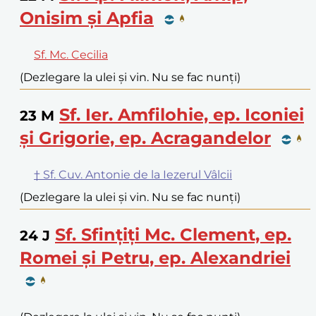
Onisim și Apfia
Sf. Mc. Cecilia
(Dezlegare la ulei și vin. Nu se fac nunți)
Sf. Ier. Amfilohie, ep. Iconiei
23
M
și Grigorie, ep. Acragandelor
† Sf. Cuv. Antonie de la Iezerul Vâlcii
(Dezlegare la ulei și vin. Nu se fac nunți)
Sf. Sfințiți Mc. Clement, ep.
24
J
Romei și Petru, ep. Alexandriei