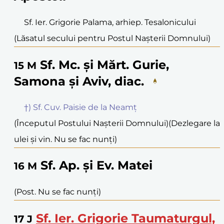
Sf. Ier. Grigorie Palama, arhiep. Tesalonicului
(Lăsatul secului pentru Postul Nașterii Domnului)
Sf. Mc. și Mărt. Gurie,
15
M
Samona și Aviv, diac.
†) Sf. Cuv. Paisie de la Neamț
(Începutul Postului Nașterii Domnului)
(Dezlegare la
ulei și vin. Nu se fac nunți)
Sf. Ap. și Ev. Matei
16
M
(Post. Nu se fac nunți)
Sf. Ier. Grigorie Taumaturgul,
17
J