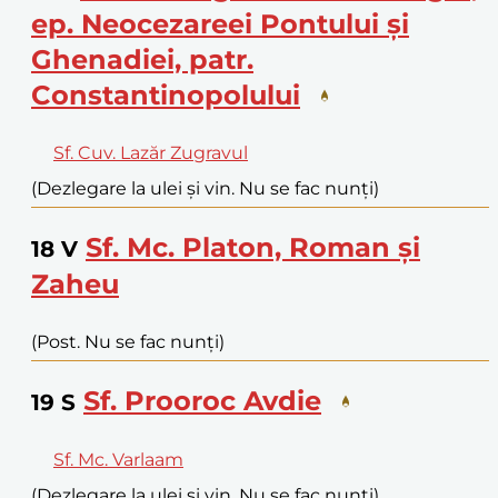
ep. Neocezareei Pontului și
Ghenadiei, patr.
Constantinopolului
Sf. Cuv. Lazăr Zugravul
(Dezlegare la ulei și vin. Nu se fac nunți)
Sf. Mc. Platon, Roman și
18
V
Zaheu
(Post. Nu se fac nunți)
Sf. Prooroc Avdie
19
S
Sf. Mc. Varlaam
(Dezlegare la ulei și vin. Nu se fac nunți)