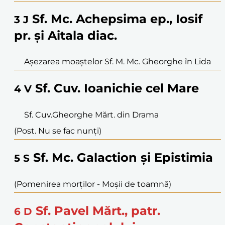
Sf. Mc. Achepsima ep., Iosif
3
J
pr. și Aitala diac.
Așezarea moaștelor Sf. M. Mc. Gheorghe în Lida
Sf. Cuv. Ioanichie cel Mare
4
V
Sf. Cuv.Gheorghe Mărt. din Drama
(Post. Nu se fac nunți)
Sf. Mc. Galaction și Epistimia
5
S
(Pomenirea morților - Moşii de toamnă)
Sf. Pavel Mărt., patr.
6
D