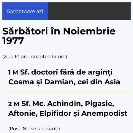
Sarbatoare azi
Sărbători în Noiembrie
1977
(
ziua 10 ore, noaptea 14 ore
)
Sf. doctori fără de arginți
1
M
Cosma și Damian, cei din Asia
Sf. Mc. Achindin, Pigasie,
2
M
Aftonie, Elpifidor și Anempodist
(Post. Nu se fac nunți)