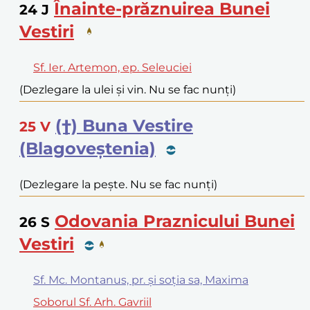
Înainte-prăznuirea Bunei
24
J
Vestiri
Sf. Ier. Artemon, ep. Seleuciei
(Dezlegare la ulei și vin. Nu se fac nunți)
(†) Buna Vestire
25
V
(Blagoveștenia)
(Dezlegare la pește. Nu se fac nunți)
Odovania Praznicului Bunei
26
S
Vestiri
Sf. Mc. Montanus, pr. și soția sa, Maxima
Soborul Sf. Arh. Gavriil