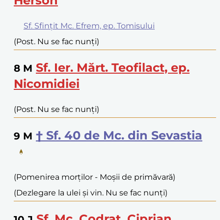
Herson
Sf. Sfințit Mc. Efrem, ep. Tomisului
(Post. Nu se fac nunți)
Sf. Ier. Mărt. Teofilact, ep.
8
M
Nicomidiei
(Post. Nu se fac nunți)
† Sf. 40 de Mc. din Sevastia
9
M
(Pomenirea morților - Moșii de primăvară)
(Dezlegare la ulei și vin. Nu se fac nunți)
Sf. Mc. Codrat, Ciprian,
10
J