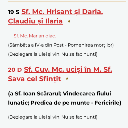
Sf. Mc. Hrisant și Daria,
19
S
Claudiu și Ilaria
Sf. Mc. Marian diac.
(Sâmbăta a IV-a din Post - Pomenirea morților)
(Dezlegare la ulei și vin. Nu se fac nunți)
Sf. Cuv. Mc. uciși în M. Sf.
20
D
Sava cel Sfințit
(a Sf. Ioan Scărarul; Vindecarea fiului
lunatic; Predica de pe munte - Fericirile)
(Dezlegare la ulei și vin. Nu se fac nunți)