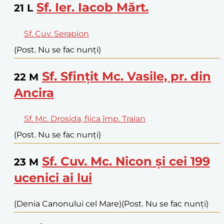
Sf. Ier. Iacob Mărt.
21
L
Sf. Cuv. Serapion
(Post. Nu se fac nunți)
Sf. Sfințit Mc. Vasile, pr. din
22
M
Ancira
Sf. Mc. Drosida, fiica împ. Traian
(Post. Nu se fac nunți)
Sf. Cuv. Mc. Nicon și cei 199
23
M
ucenici ai lui
(Denia Canonului cel Mare)
(Post. Nu se fac nunți)