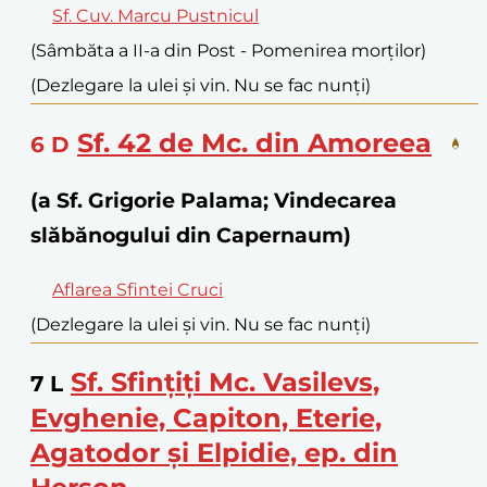
Sf. Cuv. Marcu Pustnicul
(Sâmbăta a II-a din Post - Pomenirea morților)
(Dezlegare la ulei și vin. Nu se fac nunți)
Sf. 42 de Mc. din Amoreea
6
D
(a Sf. Grigorie Palama; Vindecarea
slăbănogului din Capernaum)
Aflarea Sfintei Cruci
(Dezlegare la ulei și vin. Nu se fac nunți)
Sf. Sfințiți Mc. Vasilevs,
7
L
Evghenie, Capiton, Eterie,
Agatodor și Elpidie, ep. din