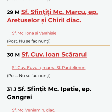
Sf. Sfințiți Mc. Marcu, ep.
29
M
Aretuselor și Chiril diac.
Sf. Mc. Iona și Varahisie
(Post. Nu se fac nunți)
Sf. Cuv. Ioan Scărarul
30
M
Sf. Cuv. Euvula, mama Sf. Pantelimon
(Post. Nu se fac nunți)
Sf. Sfințit Mc. Ipatie, ep.
31
J
Gangrei
Sf. Mc. Veniamin, diac.