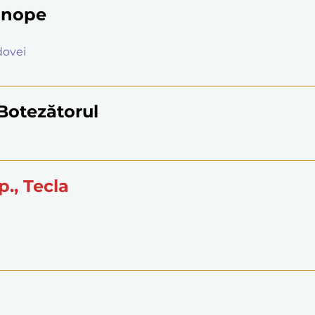
Sinope
ldovei
 Botezătorul
p., Tecla