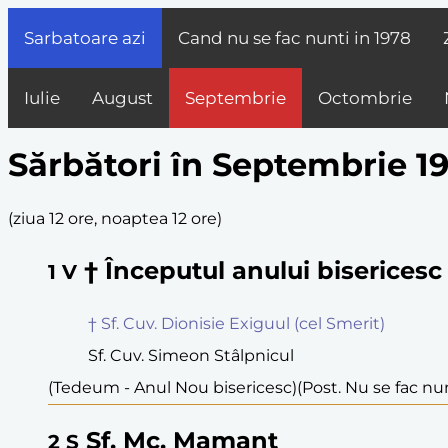
Sarbatoare azi
Cand nu se fac nunti in
1978
Iulie
August
Septembrie
Octombrie
Sărbători în Septembrie 1
(
ziua 12 ore, noaptea 12 ore
)
† Începutul anului bisericesc
1
V
† Sf. Cuv. Dionisie Exiguul (cel Smerit)
Sf. Cuv. Simeon Stâlpnicul
(Tedeum - Anul Nou bisericesc)
(Post. Nu se fac nu
Sf. Mc. Mamant
2
S