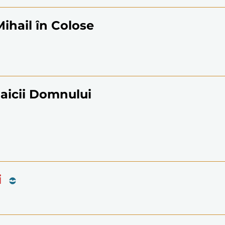
ihail în Colose
Maicii Domnului
i