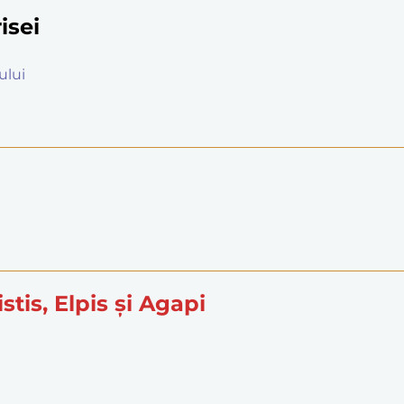
isei
ului
istis, Elpis și Agapi