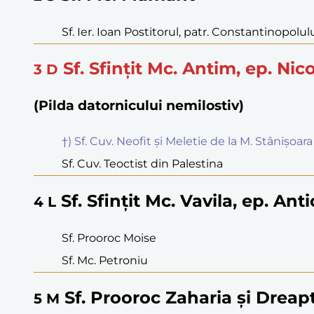
Sf. Ier. Ioan Postitorul, patr. Constantinopolul
Sf. Sfințit Mc. Antim, ep. Nic
3
D
(Pilda datornicului nemilostiv)
†) Sf. Cuv. Neofit și Meletie de la M. Stânișoara
Sf. Cuv. Teoctist din Palestina
Sf. Sfințit Mc. Vavila, ep. Anti
4
L
Sf. Prooroc Moise
Sf. Mc. Petroniu
Sf. Prooroc Zaharia și Dreapt
5
M