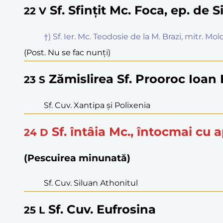
Sf. Sfințit Mc. Foca, ep. de 
22
V
†) Sf. Ier. Mc. Teodosie de la M. Brazi, mitr. Mo
(Post. Nu se fac nunți)
Zămislirea Sf. Prooroc Ioan
23
S
Sf. Cuv. Xantipa și Polixenia
Sf. întâia Mc., întocmai cu a
24
D
(Pescuirea minunată)
Sf. Cuv. Siluan Athonitul
Sf. Cuv. Eufrosina
25
L