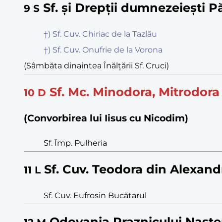
Sf. și Drepții dumnezeiești P
9
S
†) Sf. Cuv. Chiriac de la Tazlău
†) Sf. Cuv. Onufrie de la Vorona
(Sâmbăta dinaintea Înălțării Sf. Cruci)
Sf. Mc. Minodora, Mitrodora
10
D
(Convorbirea lui Iisus cu Nicodim)
Sf. Împ. Pulheria
Sf. Cuv. Teodora din Alexand
11
L
Sf. Cuv. Eufrosin Bucătarul
Odovania Praznicului Naște