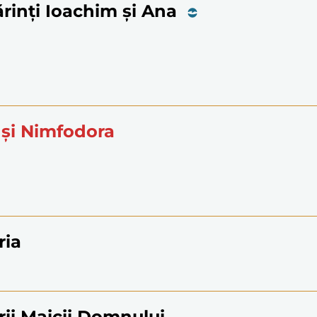
ărinți Ioachim și Ana
 și Nimfodora
ria
rii Maicii Domnului