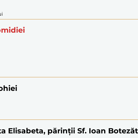
ui
omidiei
ohiei
a Elisabeta, părinții Sf. Ioan Boteză