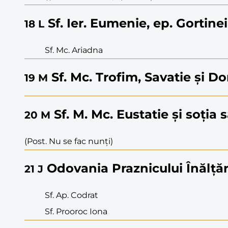
Sf. Ier. Eumenie, ep. Gortinei
18
L
Sf. Mc. Ariadna
Sf. Mc. Trofim, Savatie și 
19
M
Sf. M. Mc. Eustatie și soția s
20
M
(Post. Nu se fac nunți)
Odovania Praznicului Înălțări
21
J
Sf. Ap. Codrat
Sf. Prooroc Iona