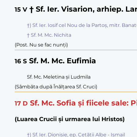
† Sf. Ier. Visarion, arhiep. Lar
15
V
†) Sf. Ier. Iosif cel Nou de la Partoș, mitr. Banat
† Sf. M. Mc. Nichita
(Post. Nu se fac nunți)
Sf. M. Mc. Eufimia
16
S
Sf. Mc. Meletina și Ludmila
(Sâmbăta după Înălțarea Sf. Cruci)
Sf. Mc. Sofia și fiicele sale: P
17
D
(Luarea Crucii și urmarea lui Hristos)
†) Sf. Ier. Dionisie, ep. Cetății Albe - Ismail