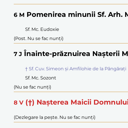
Pomenirea minunii Sf. Arh. M
6
M
Sf. Mc. Eudoxie
(Post. Nu se fac nunți)
Înainte-prăznuirea Nașterii 
7
J
† Sf. Cuv. Simeon și Amfilohie de la Pângărați
Sf. Mc. Sozont
(Nu se fac nunți)
(†) Nașterea Maicii Domnulu
8
V
(Dezlegare la pește. Nu se fac nunți)