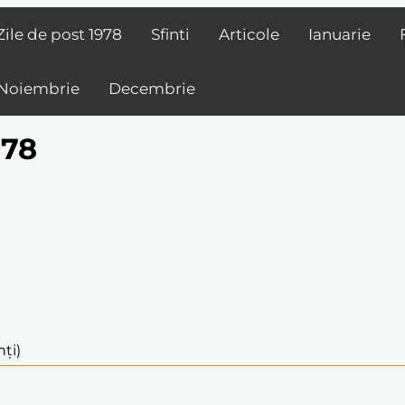
Zile de post
1978
Sfinti
Articole
Ianuarie
Noiembrie
Decembrie
978
nți)