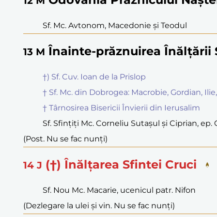
12
M
Sf. Mc. Avtonom, Macedonie și Teodul
Înainte-prăznuirea Înălțării 
13
M
†) Sf. Cuv. Ioan de la Prislop
† Sf. Mc. din Dobrogea: Macrobie, Gordian, Ilie,
† Târnosirea Bisericii Învierii din Ierusalim
Sf. Sfințiți Mc. Corneliu Sutașul și Ciprian, ep.
(Post. Nu se fac nunți)
(†) Înălțarea Sfintei Cruci
14
J
Sf. Nou Mc. Macarie, ucenicul patr. Nifon
(Dezlegare la ulei și vin. Nu se fac nunți)