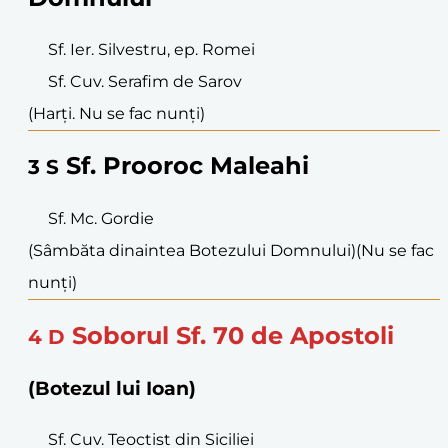
Sf. Ier. Silvestru, ep. Romei
Sf. Cuv. Serafim de Sarov
(Harți. Nu se fac nunți)
Sf. Prooroc Maleahi
3
S
Sf. Mc. Gordie
(Sâmbăta dinaintea Botezului Domnului)
(Nu se fac
nunți)
Soborul Sf. 70 de Apostoli
4
D
(Botezul lui Ioan)
Sf. Cuv. Teoctist din Siciliei