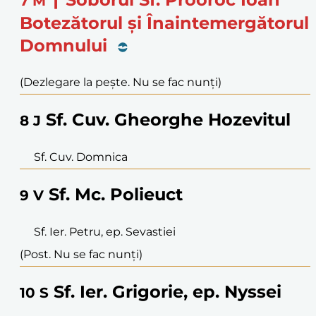
7
M
Botezătorul și Înaintemergătorul
Domnului
(Dezlegare la pește. Nu se fac nunți)
Sf. Cuv. Gheorghe Hozevitul
8
J
Sf. Cuv. Domnica
Sf. Mc. Polieuct
9
V
Sf. Ier. Petru, ep. Sevastiei
(Post. Nu se fac nunți)
Sf. Ier. Grigorie, ep. Nyssei
10
S