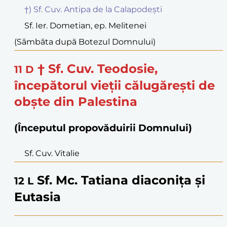
†) Sf. Cuv. Antipa de la Calapodești
Sf. Ier. Dometian, ep. Melitenei
(Sâmbăta după Botezul Domnului)
† Sf. Cuv. Teodosie,
11
D
începătorul vieții călugărești de
obște din Palestina
(Începutul propovăduirii Domnului)
Sf. Cuv. Vitalie
Sf. Mc. Tatiana diaconița și
12
L
Eutasia