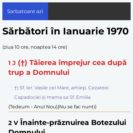
Sarbatoare azi
Sărbători în Ianuarie 1970
(
ziua 10 ore, noaptea 14 ore
)
(†) Tăierea împrejur cea după
1
J
trup a Domnului
†) Sf. Ier. Vasile cel Mare, arhiep. Cezareei
Capadociei și mama sa Sf. Emilia
(Tedeum - Anul Nou)
(Nu se fac nunți)
Înainte-prăznuirea Botezului
2
V
Domnului