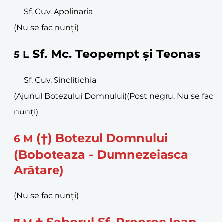
Sf. Cuv. Apolinaria
(Nu se fac nunți)
Sf. Mc. Teopempt și Teonas
5
L
Sf. Cuv. Sinclitichia
(Ajunul Botezului Domnului)
(Post negru. Nu se fac
nunți)
(†) Botezul Domnului
6
M
(Boboteaza - Dumnezeiasca
Arătare)
(Nu se fac nunți)
† Soborul Sf. Prooroc Ioan