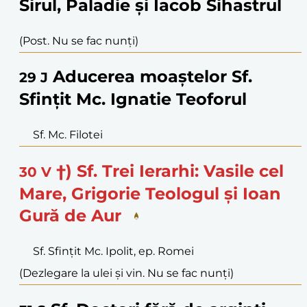
Sirul, Paladie și Iacob Sihastrul
(Post. Nu se fac nunți)
Aducerea moaștelor Sf.
29
J
Sfințit Mc. Ignatie Teoforul
Sf. Mc. Filotei
†) Sf. Trei Ierarhi: Vasile cel
30
V
Mare, Grigorie Teologul și Ioan
Gură de Aur
Sf. Sfințit Mc. Ipolit, ep. Romei
(Dezlegare la ulei și vin. Nu se fac nunți)