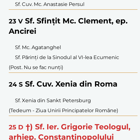
Sf. Cuv. Mc. Anastasie Persul
Sf. Sfințit Mc. Clement, ep.
23
V
Ancirei
Sf. Mc. Agatanghel
Sf. Părinți de la Sinodul al VI-lea Ecumenic
(Post. Nu se fac nunți)
Sf. Cuv. Xenia din Roma
24
S
Sf. Xenia din Sankt Petersburg
(Tedeum - Ziua Unirii Principatelor Române)
†) Sf. Ier. Grigorie Teologul,
25
D
arhiep. Constantinopolului