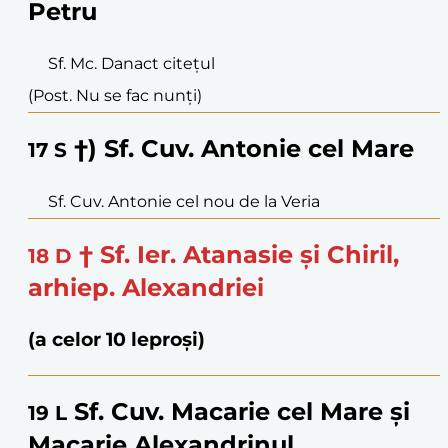
Petru
Sf. Mc. Danact citețul
(Post. Nu se fac nunți)
†) Sf. Cuv. Antonie cel Mare
17
S
Sf. Cuv. Antonie cel nou de la Veria
† Sf. Ier. Atanasie și Chiril,
18
D
arhiep. Alexandriei
(a celor 10 leproși)
Sf. Cuv. Macarie cel Mare și
19
L
Macarie Alexandrinul