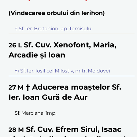
(Vindecarea orbului din Ierihon)
† Sf. Ier. Bretanion, ep. Tomisului
Sf. Cuv. Xenofont, Maria,
26
L
Arcadie și Ioan
†) Sf. Ier. Iosif cel Milostiv, mitr. Moldovei
† Aducerea moaștelor Sf.
27
M
Ier. Ioan Gură de Aur
Sf. Marciana, împ.
Sf. Cuv. Efrem Sirul, Isaac
28
M