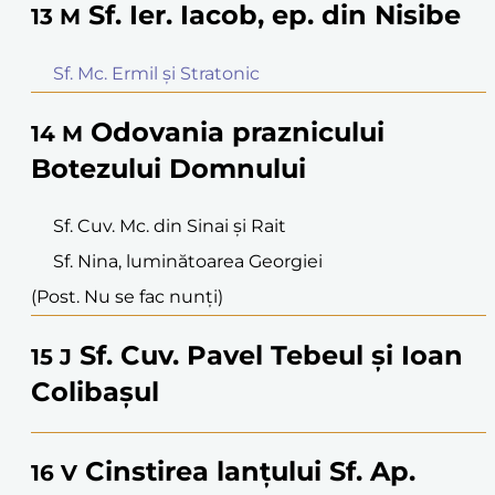
Sf. Ier. Iacob, ep. din Nisibe
13
M
Sf. Mc. Ermil și Stratonic
Odovania praznicului
14
M
Botezului Domnului
Sf. Cuv. Mc. din Sinai și Rait
Sf. Nina, luminătoarea Georgiei
(Post. Nu se fac nunți)
Sf. Cuv. Pavel Tebeul și Ioan
15
J
Colibașul
Cinstirea lanțului Sf. Ap.
16
V