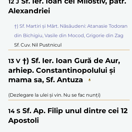
Sf. Ier. Ioan cel Milostiv, patr.
12
J
Alexandriei
†) Sf. Martiri și Mărt. Năsăudeni: Atanasie Todoran
din Bichigiu, Vasile din Mocod, Grigorie din Zag
Sf. Cuv. Nil Pustnicul
†) Sf. Ier. Ioan Gură de Aur,
13
V
arhiep. Constantinopolului și
mama sa, Sf. Antuza
(Dezlegare la ulei și vin. Nu se fac nunți)
Sf. Ap. Filip unul dintre cei 12
14
S
Apostoli