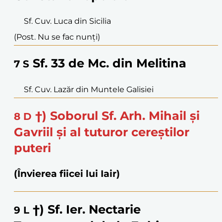
Sf. Cuv. Luca din Sicilia
(Post. Nu se fac nunți)
Sf. 33 de Mc. din Melitina
7
S
Sf. Cuv. Lazăr din Muntele Galisiei
†) Soborul Sf. Arh. Mihail și
8
D
Gavriil și al tuturor cereștilor
puteri
(Învierea fiicei lui Iair)
†) Sf. Ier. Nectarie
9
L