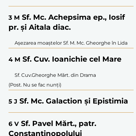
Sf. Mc. Achepsima ep., Iosif
3
M
pr. și Aitala diac.
Așezarea moaștelor Sf. M. Mc. Gheorghe în Lida
Sf. Cuv. Ioanichie cel Mare
4
M
Sf. Cuv.Gheorghe Mărt. din Drama
(Post. Nu se fac nunți)
Sf. Mc. Galaction și Epistimia
5
J
Sf. Pavel Mărt., patr.
6
V
Constantinopolului