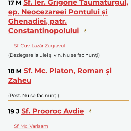
Sf. Ier. Grigorie Taumaturgul,
17
M
ep. Neocezareei Pontului și
Ghenadiei, patr.
Constantinopolului
Sf. Cuv. Lazăr Zugravul
(Dezlegare la ulei și vin. Nu se fac nunți)
Sf. Mc. Platon, Roman și
18
M
Zaheu
(Post. Nu se fac nunți)
Sf. Prooroc Avdie
19
J
Sf. Mc. Varlaam