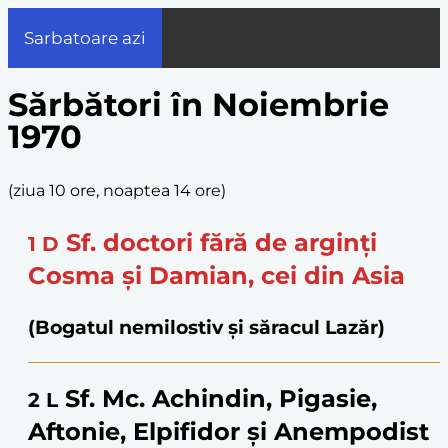
Sarbatoare azi
Sărbători în Noiembrie
1970
(
ziua 10 ore, noaptea 14 ore
)
Sf. doctori fără de arginți
1
D
Cosma și Damian, cei din Asia
(Bogatul nemilostiv și săracul Lazăr)
Sf. Mc. Achindin, Pigasie,
2
L
Aftonie, Elpifidor și Anempodist