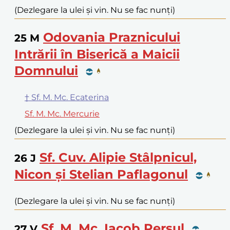
(Dezlegare la ulei și vin. Nu se fac nunți)
Odovania Praznicului
25
M
Intrării în Biserică a Maicii
Domnului
† Sf. M. Mc. Ecaterina
Sf. M. Mc. Mercurie
(Dezlegare la ulei și vin. Nu se fac nunți)
Sf. Cuv. Alipie Stâlpnicul,
26
J
Nicon și Stelian Paflagonul
(Dezlegare la ulei și vin. Nu se fac nunți)
Sf. M. Mc. Iacob Persul
27
V