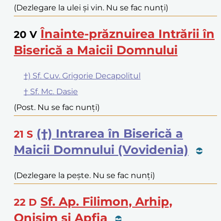
(Dezlegare la ulei și vin. Nu se fac nunți)
Înainte-prăznuirea Intrării în
20
V
Biserică a Maicii Domnului
†) Sf. Cuv. Grigorie Decapolitul
† Sf. Mc. Dasie
(Post. Nu se fac nunți)
(†) Intrarea în Biserică a
21
S
Maicii Domnului (Vovidenia)
(Dezlegare la pește. Nu se fac nunți)
Sf. Ap. Filimon, Arhip,
22
D
Onisim și Apfia