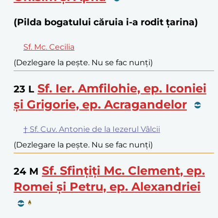
(Pilda bogatului căruia i-a rodit țarina)
Sf. Mc. Cecilia
(Dezlegare la pește. Nu se fac nunți)
Sf. Ier. Amfilohie, ep. Iconiei
23
L
și Grigorie, ep. Acragandelor
† Sf. Cuv. Antonie de la Iezerul Vâlcii
(Dezlegare la pește. Nu se fac nunți)
Sf. Sfințiți Mc. Clement, ep.
24
M
Romei și Petru, ep. Alexandriei