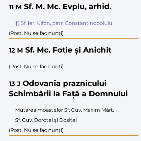
Sf. M. Mc. Evplu, arhid.
11
M
†) Sf. Ier. Nifon, patr. Constantinopolului
(Post. Nu se fac nunți)
Sf. Mc. Fotie și Anichit
12
M
(Post. Nu se fac nunți)
Odovania praznicului
13
J
Schimbării la Față a Domnului
Mutarea moaștelor Sf. Cuv. Maxim Mărt.
Sf. Cuv. Dorotei și Dositei
(Post. Nu se fac nunți)