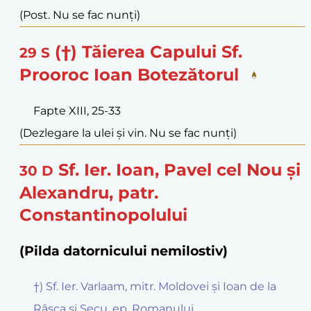
(Post. Nu se fac nunți)
(†) Tăierea Capului Sf.
29
S
Prooroc Ioan Botezătorul
Fapte XIII, 25-33
(Dezlegare la ulei și vin. Nu se fac nunți)
Sf. Ier. Ioan, Pavel cel Nou și
30
D
Alexandru, patr.
Constantinopolului
(Pilda datornicului nemilostiv)
†) Sf. Ier. Varlaam, mitr. Moldovei și Ioan de la
Râșca și Secu, ep. Romanului