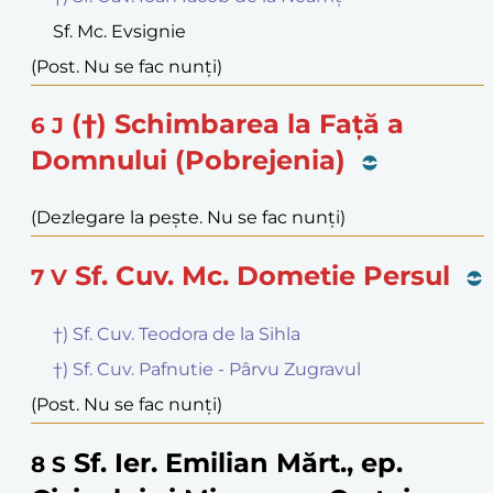
Sf. Mc. Evsignie
(Post. Nu se fac nunți)
(†) Schimbarea la Față a
6
J
Domnului (Pobrejenia)
(Dezlegare la pește. Nu se fac nunți)
Sf. Cuv. Mc. Dometie Persul
7
V
†) Sf. Cuv. Teodora de la Sihla
†) Sf. Cuv. Pafnutie - Pârvu Zugravul
(Post. Nu se fac nunți)
Sf. Ier. Emilian Mărt., ep.
8
S