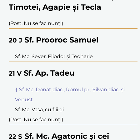
Timotei, Agapie și Tecla
(Post. Nu se fac nunți)
Sf. Prooroc Samuel
20
J
Sf. Mc. Sever, Eliodor și Teoharie
Sf. Ap. Tadeu
21
V
† Sf. Mc. Donat diac., Romul pr., Silvan diac. și
Venust
Sf. Mc. Vasa, cu fiii ei
(Post. Nu se fac nunți)
Sf. Mc. Agatonic și cei
22
S