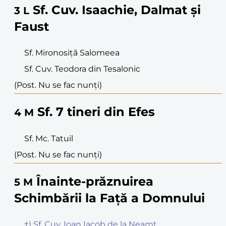
Sf. Cuv. Isaachie, Dalmat și
3
L
Faust
Sf. Mironosiță Salomeea
Sf. Cuv. Teodora din Tesalonic
(Post. Nu se fac nunți)
Sf. 7 tineri din Efes
4
M
Sf. Mc. Tatuil
(Post. Nu se fac nunți)
Înainte-prăznuirea
5
M
Schimbării la Față a Domnului
†) Sf. Cuv. Ioan Iacob de la Neamț