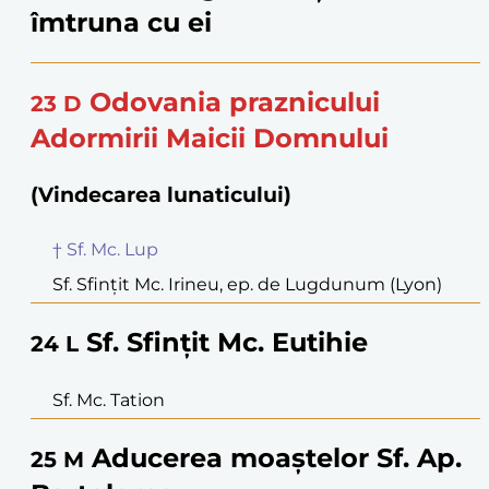
îmtruna cu ei
Odovania praznicului
23
D
Adormirii Maicii Domnului
(Vindecarea lunaticului)
† Sf. Mc. Lup
Sf. Sfințit Mc. Irineu, ep. de Lugdunum (Lyon)
Sf. Sfințit Mc. Eutihie
24
L
Sf. Mc. Tation
Aducerea moaștelor Sf. Ap.
25
M