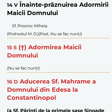
Înainte-prăznuirea Adormirii
14
V
Maicii Domnului
Sf. Prooroc Miheia
(Prohodul M. D.)
(Post. Nu se fac nunți)
(†) Adormirea Maicii
15
S
Domnului
(Nu se fac nunți)
Aducerea Sf. Mahrame a
16
D
Domnului din Edesa la
Constantinopol
(a Sf. Părinți de la primele șase Sinoade