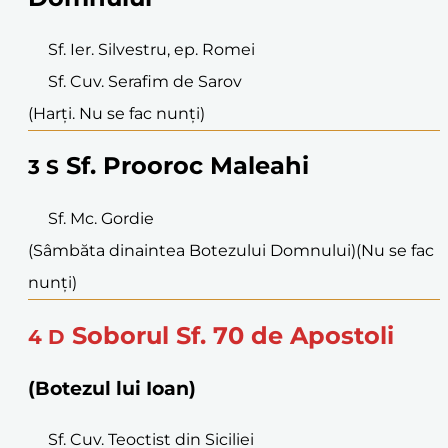
Sf. Ier. Silvestru, ep. Romei
Sf. Cuv. Serafim de Sarov
(Harți. Nu se fac nunți)
Sf. Prooroc Maleahi
3
S
Sf. Mc. Gordie
(Sâmbăta dinaintea Botezului Domnului)
(Nu se fac
nunți)
Soborul Sf. 70 de Apostoli
4
D
(Botezul lui Ioan)
Sf. Cuv. Teoctist din Siciliei