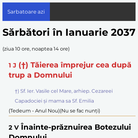
Sarbatoare azi
Sărbători în Ianuarie 2037
(
ziua 10 ore, noaptea 14 ore
)
(†) Tăierea împrejur cea după
1
J
trup a Domnului
†) Sf. Ier. Vasile cel Mare, arhiep. Cezareei
Capadociei și mama sa Sf. Emilia
(Tedeum - Anul Nou)
(Nu se fac nunți)
Înainte-prăznuirea Botezului
2
V
Domnului