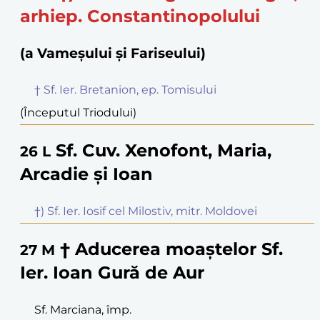
arhiep. Constantinopolului
(a Vameșului și Fariseului)
† Sf. Ier. Bretanion, ep. Tomisului
(Începutul Triodului)
Sf. Cuv. Xenofont, Maria,
26
L
Arcadie și Ioan
†) Sf. Ier. Iosif cel Milostiv, mitr. Moldovei
† Aducerea moaștelor Sf.
27
M
Ier. Ioan Gură de Aur
Sf. Marciana, împ.