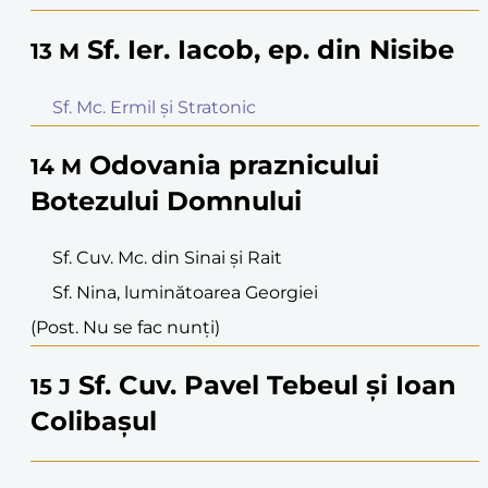
Sf. Ier. Iacob, ep. din Nisibe
13
M
Sf. Mc. Ermil și Stratonic
Odovania praznicului
14
M
Botezului Domnului
Sf. Cuv. Mc. din Sinai și Rait
Sf. Nina, luminătoarea Georgiei
(Post. Nu se fac nunți)
Sf. Cuv. Pavel Tebeul și Ioan
15
J
Colibașul