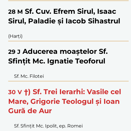
Sf. Cuv. Efrem Sirul, Isaac
28
M
Sirul, Paladie și Iacob Sihastrul
(Harți)
Aducerea moaștelor Sf.
29
J
Sfințit Mc. Ignatie Teoforul
Sf. Mc. Filotei
†) Sf. Trei Ierarhi: Vasile cel
30
V
Mare, Grigorie Teologul și Ioan
Gură de Aur
Sf. Sfințit Mc. Ipolit, ep. Romei