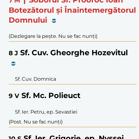
7
M
Botezătorul și Înaintemergătorul
Domnului
(Dezlegare la pește. Nu se fac nunți)
Sf. Cuv. Gheorghe Hozevitul
8
J
Sf. Cuv. Domnica
Sf. Mc. Polieuct
9
V
Sf. Ier. Petru, ep. Sevastiei
(Post. Nu se fac nunți)
Sf. Ier. Grigorie, ep. Nyssei
10
S