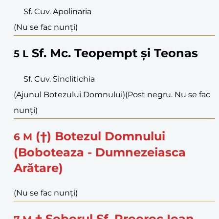
Sf. Cuv. Apolinaria
(Nu se fac nunți)
Sf. Mc. Teopempt și Teonas
5
L
Sf. Cuv. Sinclitichia
(Ajunul Botezului Domnului)
(Post negru. Nu se fac
nunți)
(†) Botezul Domnului
6
M
(Boboteaza - Dumnezeiasca
Arătare)
(Nu se fac nunți)
† Soborul Sf. Prooroc Ioan