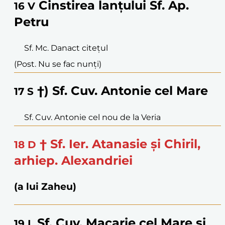
Cinstirea lanțului Sf. Ap.
16
V
Petru
Sf. Mc. Danact citețul
(Post. Nu se fac nunți)
†) Sf. Cuv. Antonie cel Mare
17
S
Sf. Cuv. Antonie cel nou de la Veria
† Sf. Ier. Atanasie și Chiril,
18
D
arhiep. Alexandriei
(a lui Zaheu)
Sf. Cuv. Macarie cel Mare și
19
L