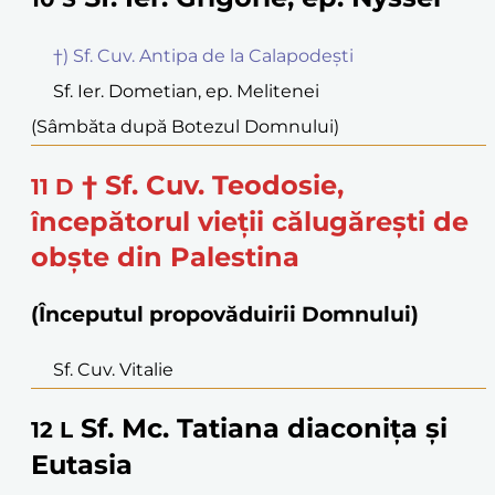
†) Sf. Cuv. Antipa de la Calapodești
Sf. Ier. Dometian, ep. Melitenei
(Sâmbăta după Botezul Domnului)
† Sf. Cuv. Teodosie,
11
D
începătorul vieții călugărești de
obște din Palestina
(Începutul propovăduirii Domnului)
Sf. Cuv. Vitalie
Sf. Mc. Tatiana diaconița și
12
L
Eutasia