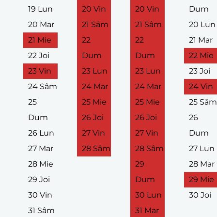
19
Lun
20
Vin
20
Vin
Dum
20
Mar
21
Sâm
21
Sâm
20
Lun
21
Mie
22
22
21
Mar
22
Joi
Dum
Dum
22
Mie
23
Vin
23
Lun
23
Lun
23
Joi
24
Sâm
24
Mar
24
Mar
24
Vin
25
25
Mie
25
Mie
25
Sâm
Dum
26
Joi
26
Joi
26
26
Lun
27
Vin
27
Vin
Dum
27
Mar
28
Sâm
28
Sâm
27
Lun
28
Mie
29
28
Mar
29
Joi
Dum
29
Mie
30
Vin
30
Lun
30
Joi
31
Sâm
31
Mar