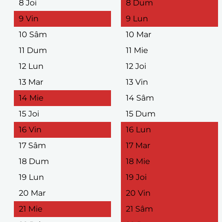
8
Joi
8
Dum
9
Vin
9
Lun
10
Sâm
10
Mar
11
Dum
11
Mie
12
Lun
12
Joi
13
Mar
13
Vin
14
Mie
14
Sâm
15
Joi
15
Dum
16
Vin
16
Lun
17
Sâm
17
Mar
18
Dum
18
Mie
19
Lun
19
Joi
20
Mar
20
Vin
21
Mie
21
Sâm