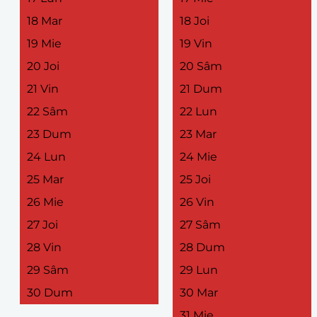
18
Mar
18
Joi
19
Mie
19
Vin
20
Joi
20
Sâm
21
Vin
21
Dum
22
Sâm
22
Lun
23
Dum
23
Mar
24
Lun
24
Mie
25
Mar
25
Joi
26
Mie
26
Vin
27
Joi
27
Sâm
28
Vin
28
Dum
29
Sâm
29
Lun
30
Dum
30
Mar
31
Mie