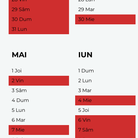
29
Sâm
29
Mar
30
Dum
30
Mie
31
Lun
MAI
IUN
1
Joi
1
Dum
2
Vin
2
Lun
3
Sâm
3
Mar
4
Dum
4
Mie
5
Lun
5
Joi
6
Mar
6
Vin
7
Mie
7
Sâm