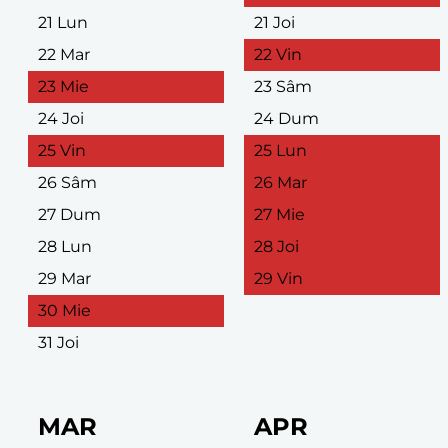
21
Lun
21
Joi
22
Mar
22
Vin
23
Mie
23
Sâm
24
Joi
24
Dum
25
Vin
25
Lun
26
Sâm
26
Mar
27
Dum
27
Mie
28
Lun
28
Joi
29
Mar
29
Vin
30
Mie
31
Joi
MAR
APR