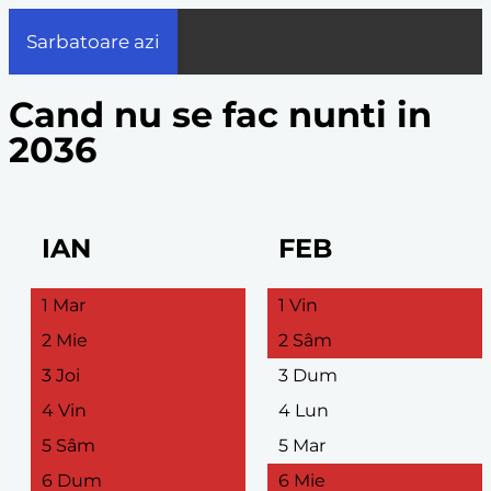
Sarbatoare azi
Cand nu se fac nunti in
2036
IAN
FEB
1
Mar
1
Vin
2
Mie
2
Sâm
3
Joi
3
Dum
4
Vin
4
Lun
5
Sâm
5
Mar
6
Dum
6
Mie