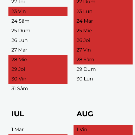
22
Joi
22
Dum
23
Vin
23
Lun
24
Sâm
24
Mar
25
Dum
25
Mie
26
Lun
26
Joi
27
Mar
27
Vin
28
Mie
28
Sâm
29
Joi
29
Dum
30
Vin
30
Lun
31
Sâm
IUL
AUG
1
Mar
1
Vin