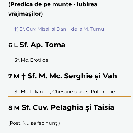
(Predica de pe munte - iubirea
vrăjmașilor)
†) Sf. Cuv. Misail și Daniil de la M. Turnu
Sf. Ap. Toma
6
L
Sf. Mc. Erotiida
† Sf. M. Mc. Serghie și Vah
7
M
Sf. Mc. Iulian pr., Chesarie diac. și Polihronie
Sf. Cuv. Pelaghia și Taisia
8
M
(Post. Nu se fac nunți)