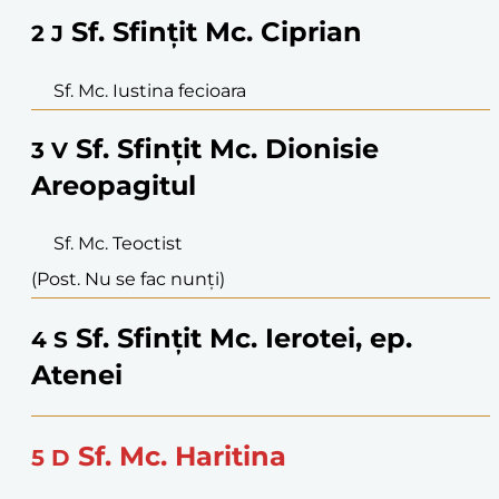
Sf. Sfințit Mc. Ciprian
2
J
Sf. Mc. Iustina fecioara
Sf. Sfințit Mc. Dionisie
3
V
Areopagitul
Sf. Mc. Teoctist
(Post. Nu se fac nunți)
Sf. Sfințit Mc. Ierotei, ep.
4
S
Atenei
Sf. Mc. Haritina
5
D