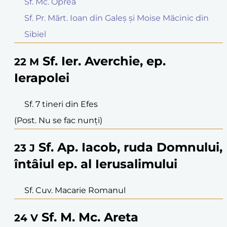
Sf. Mc. Oprea
Sf. Pr. Mărt. Ioan din Galeș și Moise Măcinic din
Sibiel
Sf. Ier. Averchie, ep.
22
M
Ierapolei
Sf. 7 tineri din Efes
(Post. Nu se fac nunți)
Sf. Ap. Iacob, ruda Domnului,
23
J
întâiul ep. al Ierusalimului
Sf. Cuv. Macarie Romanul
Sf. M. Mc. Areta
24
V