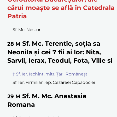
cărui moaște se află în Catedrala
Patria
Sf. Mc. Nestor
Sf. Mc. Terentie, soția sa
28
M
Neonila și cei 7 fii ai lor: Nita,
Sarvil, Ierax, Teodul, Fota, Vilie si
† Sf. Ier. Iachint, mitr. Țării Românești
Sf. Ier. Firmilian, ep. Cezareei Capadociei
Sf. M. Mc. Anastasia
29
M
Romana