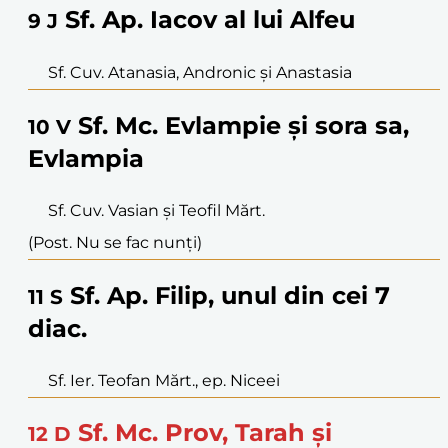
Sf. Ap. Iacov al lui Alfeu
9
J
Sf. Cuv. Atanasia, Andronic și Anastasia
Sf. Mc. Evlampie și sora sa,
10
V
Evlampia
Sf. Cuv. Vasian și Teofil Mărt.
(Post. Nu se fac nunți)
Sf. Ap. Filip, unul din cei 7
11
S
diac.
Sf. Ier. Teofan Mărt., ep. Niceei
Sf. Mc. Prov, Tarah și
12
D