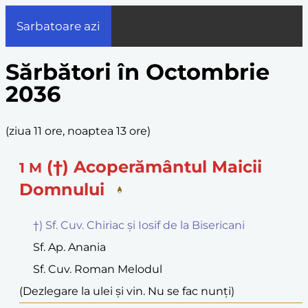
Sarbatoare azi
Sărbători în Octombrie
2036
(
ziua 11 ore, noaptea 13 ore
)
(†) Acoperământul Maicii
1
M
Domnului
†) Sf. Cuv. Chiriac și Iosif de la Bisericani
Sf. Ap. Anania
Sf. Cuv. Roman Melodul
(Dezlegare la ulei și vin. Nu se fac nunți)