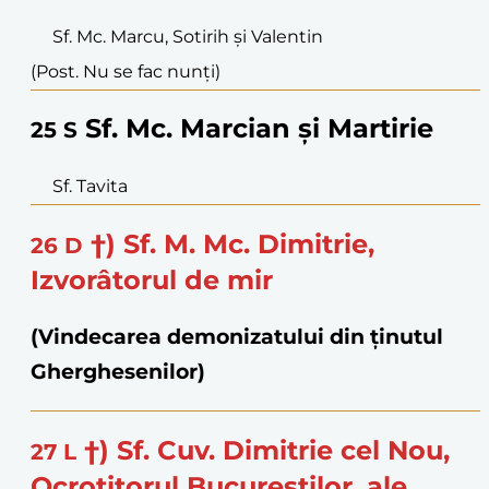
Sf. Mc. Marcu, Sotirih și Valentin
(Post. Nu se fac nunți)
Sf. Mc. Marcian și Martirie
25
S
Sf. Tavita
†) Sf. M. Mc. Dimitrie,
26
D
Izvorâtorul de mir
(Vindecarea demonizatului din ținutul
Gherghesenilor)
†) Sf. Cuv. Dimitrie cel Nou,
27
L
Ocrotitorul Bucureștilor, ale