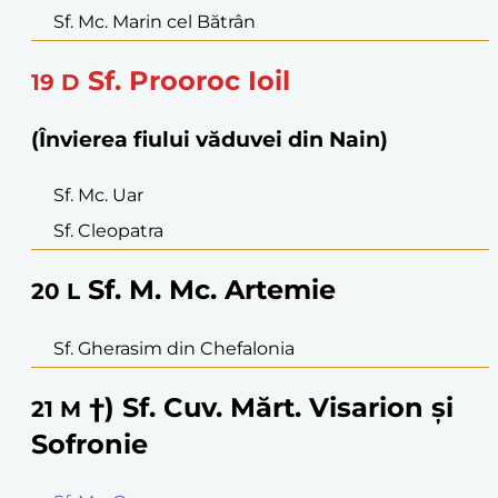
Sf. Mc. Marin cel Bătrân
Sf. Prooroc Ioil
19
D
(Învierea fiului văduvei din Nain)
Sf. Mc. Uar
Sf. Cleopatra
Sf. M. Mc. Artemie
20
L
Sf. Gherasim din Chefalonia
†) Sf. Cuv. Mărt. Visarion și
21
M
Sofronie