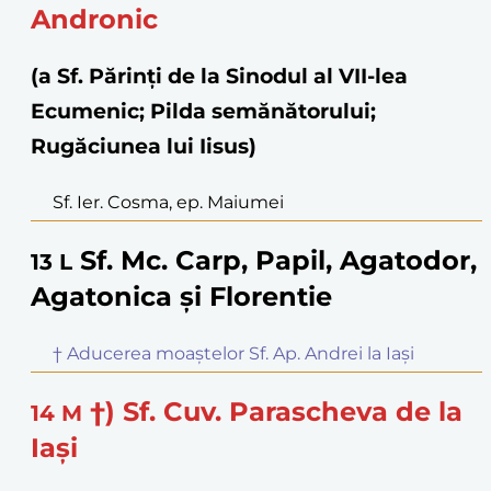
Andronic
(a Sf. Părinţi de la Sinodul al VII-lea
Ecumenic; Pilda semănătorului;
Rugăciunea lui Iisus)
Sf. Ier. Cosma, ep. Maiumei
Sf. Mc. Carp, Papil, Agatodor,
13
L
Agatonica și Florentie
† Aducerea moaștelor Sf. Ap. Andrei la Iași
†) Sf. Cuv. Parascheva de la
14
M
Iași