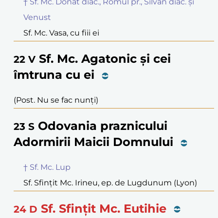
† Sf. Mc. Donat diac., Romul pr., Silvan diac. și
Venust
Sf. Mc. Vasa, cu fiii ei
Sf. Mc. Agatonic și cei
22
V
îmtruna cu ei
(Post. Nu se fac nunți)
Odovania praznicului
23
S
Adormirii Maicii Domnului
† Sf. Mc. Lup
Sf. Sfințit Mc. Irineu, ep. de Lugdunum (Lyon)
Sf. Sfințit Mc. Eutihie
24
D