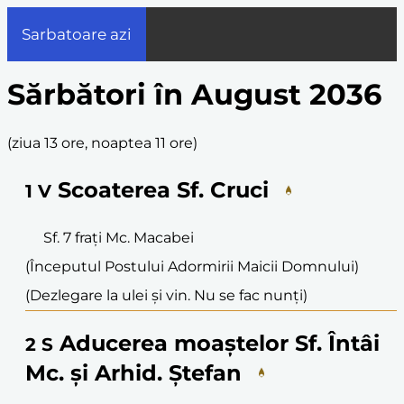
Sarbatoare azi
Sărbători în August 2036
(
ziua 13 ore, noaptea 11 ore
)
Scoaterea Sf. Cruci
1
V
Sf. 7 frați Mc. Macabei
(Începutul Postului Adormirii Maicii Domnului)
(Dezlegare la ulei și vin. Nu se fac nunți)
Aducerea moaștelor Sf. Întâi
2
S
Mc. și Arhid. Ștefan