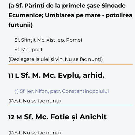
(a Sf. Părinți de la primele șase Sinoade
Ecumenice; Umblarea pe mare - potolirea
furtunii)
Sf. Sfințit Mc. Xist, ep. Romei
Sf. Mc. Ipolit
(Dezlegare la ulei și vin. Nu se fac nunți)
Sf. M. Mc. Evplu, arhid.
11
L
†) Sf. Ier. Nifon, patr. Constantinopolului
(Post. Nu se fac nunți)
Sf. Mc. Fotie și Anichit
12
M
(Post. Nu se fac nunți)