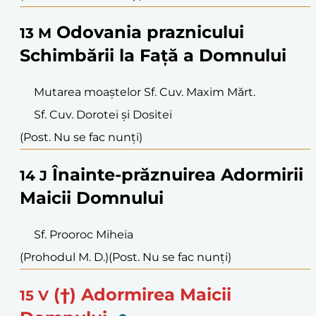
Odovania praznicului
13
M
Schimbării la Față a Domnului
Mutarea moaștelor Sf. Cuv. Maxim Mărt.
Sf. Cuv. Dorotei și Dositei
(Post. Nu se fac nunți)
Înainte-prăznuirea Adormirii
14
J
Maicii Domnului
Sf. Prooroc Miheia
(Prohodul M. D.)
(Post. Nu se fac nunți)
(†) Adormirea Maicii
15
V