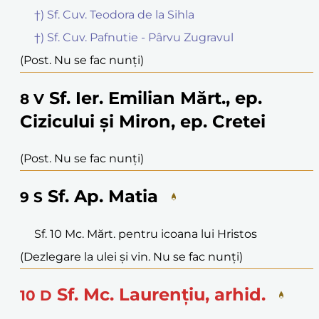
†) Sf. Cuv. Teodora de la Sihla
†) Sf. Cuv. Pafnutie - Pârvu Zugravul
(Post. Nu se fac nunți)
Sf. Ier. Emilian Mărt., ep.
8
V
Cizicului și Miron, ep. Cretei
(Post. Nu se fac nunți)
Sf. Ap. Matia
9
S
Sf. 10 Mc. Mărt. pentru icoana lui Hristos
(Dezlegare la ulei și vin. Nu se fac nunți)
Sf. Mc. Laurențiu, arhid.
10
D