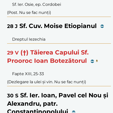
Sf. Ier. Osie, ep. Cordobei
(Post. Nu se fac nunți)
Sf. Cuv. Moise Etiopianul
28
J
Dreptul Iezechia
(†) Tăierea Capului Sf.
29
V
Prooroc Ioan Botezătorul
Fapte XIII, 25-33
(Dezlegare la ulei și vin. Nu se fac nunți)
Sf. Ier. Ioan, Pavel cel Nou și
30
S
Alexandru, patr.
Constantinopolului