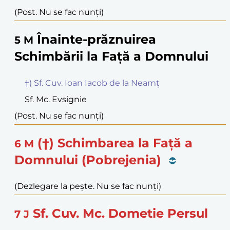
(Post. Nu se fac nunți)
Înainte-prăznuirea
5
M
Schimbării la Față a Domnului
†) Sf. Cuv. Ioan Iacob de la Neamț
Sf. Mc. Evsignie
(Post. Nu se fac nunți)
(†) Schimbarea la Față a
6
M
Domnului (Pobrejenia)
(Dezlegare la pește. Nu se fac nunți)
Sf. Cuv. Mc. Dometie Persul
7
J