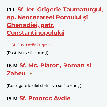
Sf. Ier. Grigorie Taumaturgul,
17
L
ep. Neocezareei Pontului și
Ghenadiei, patr.
Constantinopolului
Sf. Cuv. Lazăr Zugravul
(Post. Nu se fac nunți)
Sf. Mc. Platon, Roman și
18
M
Zaheu
(Dezlegare la ulei și vin. Nu se fac nunți)
Sf. Prooroc Avdie
19
M