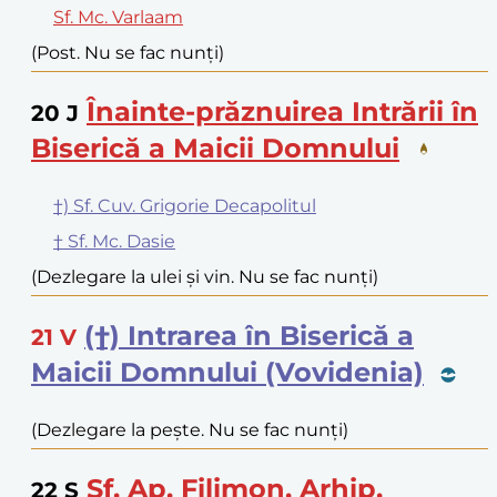
Sf. Mc. Varlaam
(Post. Nu se fac nunți)
Înainte-prăznuirea Intrării în
20
J
Biserică a Maicii Domnului
†) Sf. Cuv. Grigorie Decapolitul
† Sf. Mc. Dasie
(Dezlegare la ulei și vin. Nu se fac nunți)
(†) Intrarea în Biserică a
21
V
Maicii Domnului (Vovidenia)
(Dezlegare la pește. Nu se fac nunți)
Sf. Ap. Filimon, Arhip,
22
S