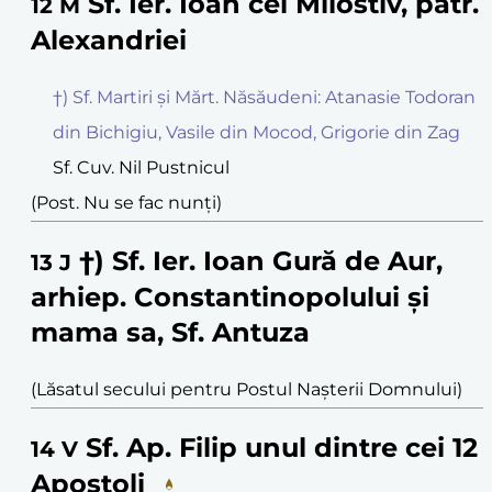
Sf. Ier. Ioan cel Milostiv, patr.
12
M
Alexandriei
†) Sf. Martiri și Mărt. Năsăudeni: Atanasie Todoran
din Bichigiu, Vasile din Mocod, Grigorie din Zag
Sf. Cuv. Nil Pustnicul
(Post. Nu se fac nunți)
†) Sf. Ier. Ioan Gură de Aur,
13
J
arhiep. Constantinopolului și
mama sa, Sf. Antuza
(Lăsatul secului pentru Postul Nașterii Domnului)
Sf. Ap. Filip unul dintre cei 12
14
V
Apostoli