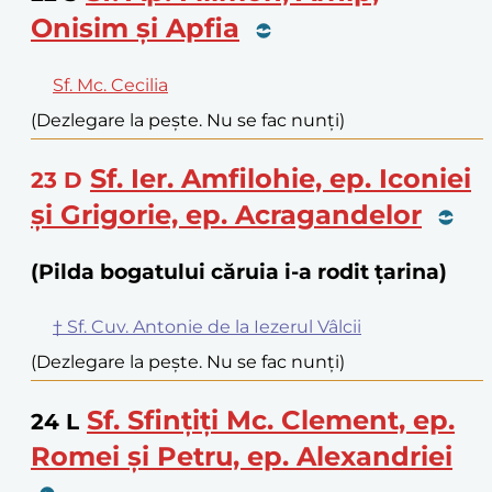
Onisim și Apfia
Sf. Mc. Cecilia
(Dezlegare la pește. Nu se fac nunți)
Sf. Ier. Amfilohie, ep. Iconiei
23
D
și Grigorie, ep. Acragandelor
(Pilda bogatului căruia i-a rodit țarina)
† Sf. Cuv. Antonie de la Iezerul Vâlcii
(Dezlegare la pește. Nu se fac nunți)
Sf. Sfințiți Mc. Clement, ep.
24
L
Romei și Petru, ep. Alexandriei