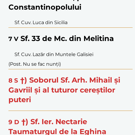
Constantinopolului
Sf. Cuv. Luca din Sicilia
Sf. 33 de Mc. din Melitina
7
V
Sf. Cuv. Lazăr din Muntele Galisiei
(Post. Nu se fac nunți)
†) Soborul Sf. Arh. Mihail și
8
S
Gavriil și al tuturor cereștilor
puteri
†) Sf. Ier. Nectarie
9
D
Taumaturgul de la Eghina