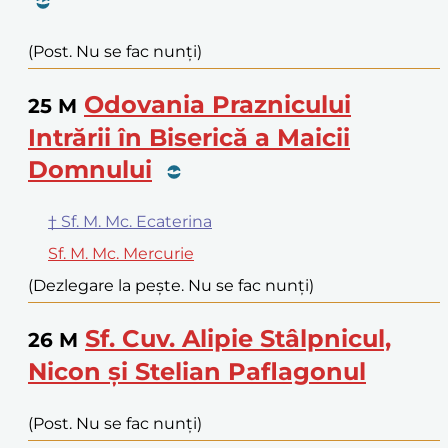
(Post. Nu se fac nunți)
Odovania Praznicului
25
M
Intrării în Biserică a Maicii
Domnului
† Sf. M. Mc. Ecaterina
Sf. M. Mc. Mercurie
(Dezlegare la pește. Nu se fac nunți)
Sf. Cuv. Alipie Stâlpnicul,
26
M
Nicon și Stelian Paflagonul
(Post. Nu se fac nunți)