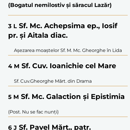
(Bogatul nemilostiv și săracul Lazăr)
Sf. Mc. Achepsima ep., Iosif
3
L
pr. și Aitala diac.
Așezarea moaștelor Sf. M. Mc. Gheorghe în Lida
Sf. Cuv. Ioanichie cel Mare
4
M
Sf. Cuv.Gheorghe Mărt. din Drama
Sf. Mc. Galaction și Epistimia
5
M
(Post. Nu se fac nunți)
Sf. Pavel Mărt., patr.
6
J