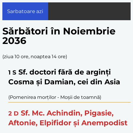
Sarbatoare azi
Sărbători în Noiembrie
2036
(
ziua 10 ore, noaptea 14 ore
)
Sf. doctori fără de arginți
1
S
Cosma și Damian, cei din Asia
(Pomenirea morților - Moşii de toamnă)
Sf. Mc. Achindin, Pigasie,
2
D
Aftonie, Elpifidor și Anempodist