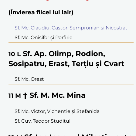
(Învierea fiicei lui Iair)
Sf. Mc. Claudiu, Castor, Sempronian și Nicostrat
Sf. Mc. Onisifor și Porfirie
Sf. Ap. Olimp, Rodion,
10
L
Sosipatru, Erast, Terțiu și Cvart
Sf. Mc. Orest
† Sf. M. Mc. Mina
11
M
Sf. Mc. Victor, Vichentie și Ștefanida
Sf. Cuv. Teodor Studitul