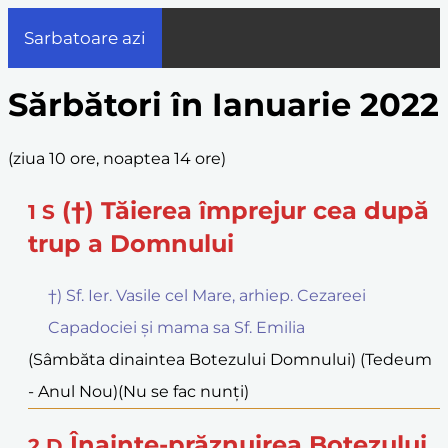
Sarbatoare azi
Sărbători în Ianuarie 2022
(
ziua 10 ore, noaptea 14 ore
)
(†) Tăierea împrejur cea după
1
S
trup a Domnului
†) Sf. Ier. Vasile cel Mare, arhiep. Cezareei
Capadociei și mama sa Sf. Emilia
(Sâmbăta dinaintea Botezului Domnului) (Tedeum
- Anul Nou)
(Nu se fac nunți)
Înainte-prăznuirea Botezului
2
D