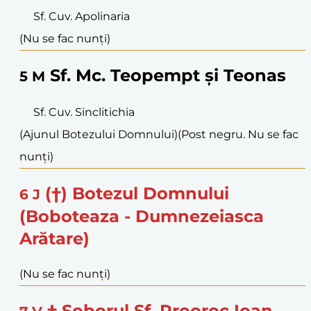
Sf. Cuv. Apolinaria
(Nu se fac nunți)
Sf. Mc. Teopempt și Teonas
5
M
Sf. Cuv. Sinclitichia
(Ajunul Botezului Domnului)
(Post negru. Nu se fac
nunți)
(†) Botezul Domnului
6
J
(Boboteaza - Dumnezeiasca
Arătare)
(Nu se fac nunți)
† Soborul Sf. Prooroc Ioan