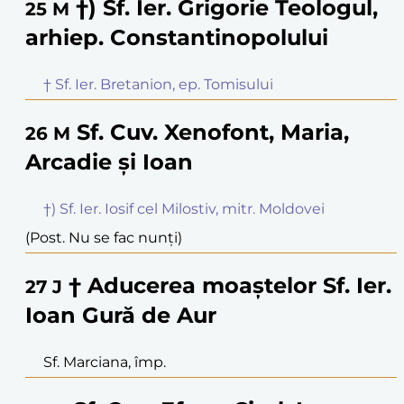
†) Sf. Ier. Grigorie Teologul,
25
M
arhiep. Constantinopolului
† Sf. Ier. Bretanion, ep. Tomisului
Sf. Cuv. Xenofont, Maria,
26
M
Arcadie și Ioan
†) Sf. Ier. Iosif cel Milostiv, mitr. Moldovei
(Post. Nu se fac nunți)
† Aducerea moaștelor Sf. Ier.
27
J
Ioan Gură de Aur
Sf. Marciana, împ.