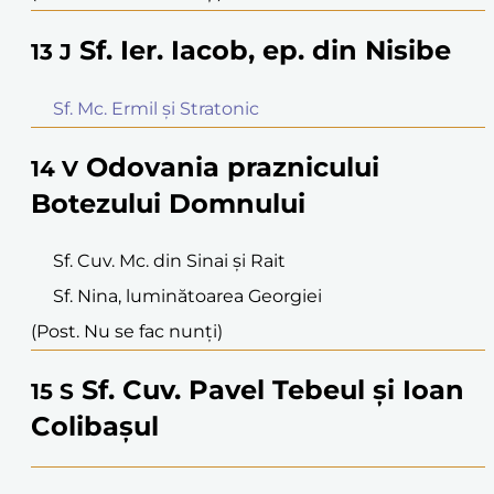
Sf. Ier. Iacob, ep. din Nisibe
13
J
Sf. Mc. Ermil și Stratonic
Odovania praznicului
14
V
Botezului Domnului
Sf. Cuv. Mc. din Sinai și Rait
Sf. Nina, luminătoarea Georgiei
(Post. Nu se fac nunți)
Sf. Cuv. Pavel Tebeul și Ioan
15
S
Colibașul