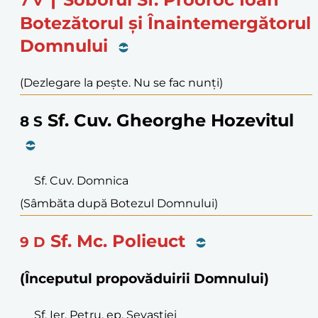
7
V
Botezătorul și Înaintemergătorul
Domnului
(Dezlegare la pește. Nu se fac nunți)
Sf. Cuv. Gheorghe Hozevitul
8
S
Sf. Cuv. Domnica
(Sâmbăta după Botezul Domnului)
Sf. Mc. Polieuct
9
D
(Începutul propovăduirii Domnului)
Sf. Ier. Petru, ep. Sevastiei