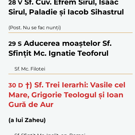
Sf. Cuv. Efrem Sirul, Isaac
28
V
Sirul, Paladie și Iacob Sihastrul
(Post. Nu se fac nunți)
Aducerea moaștelor Sf.
29
S
Sfințit Mc. Ignatie Teoforul
Sf. Mc. Filotei
†) Sf. Trei Ierarhi: Vasile cel
30
D
Mare, Grigorie Teologul și Ioan
Gură de Aur
(a lui Zaheu)