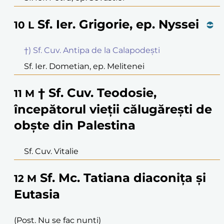
Sf. Ier. Grigorie, ep. Nyssei
10
L
†) Sf. Cuv. Antipa de la Calapodești
Sf. Ier. Dometian, ep. Melitenei
† Sf. Cuv. Teodosie,
11
M
începătorul vieții călugărești de
obște din Palestina
Sf. Cuv. Vitalie
Sf. Mc. Tatiana diaconița și
12
M
Eutasia
(Post. Nu se fac nunți)