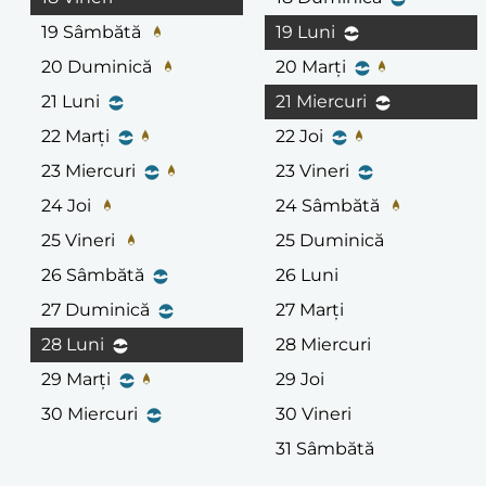
19
Sâmbătă
19
Luni
20
Duminică
20
Marți
21
Luni
21
Miercuri
22
Marți
22
Joi
23
Miercuri
23
Vineri
24
Joi
24
Sâmbătă
25
Vineri
25
Duminică
26
Sâmbătă
26
Luni
27
Duminică
27
Marți
28
Luni
28
Miercuri
29
Marți
29
Joi
30
Miercuri
30
Vineri
31
Sâmbătă