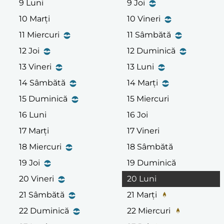
9
Luni
9
Joi
10
Marți
10
Vineri
11
Miercuri
11
Sâmbătă
12
Joi
12
Duminică
13
Vineri
13
Luni
14
Sâmbătă
14
Marți
15
Duminică
15
Miercuri
16
Luni
16
Joi
17
Marți
17
Vineri
18
Miercuri
18
Sâmbătă
19
Joi
19
Duminică
20
Vineri
20
Luni
21
Sâmbătă
21
Marți
22
Duminică
22
Miercuri