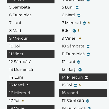
5
Sâmbătă
5
Luni
6
Duminică
6
Marți
7
Luni
7
Miercuri
8
Marți
8
Joi
9
Miercuri
9
Vineri
10
Joi
10
Sâmbătă
11
Vineri
11
Duminică
12
Sâmbătă
12
Luni
13
Duminică
13
Marți
14
Luni
14
Miercuri
15
Marți
15
Joi
16
Miercuri
16
Vineri
17
Joi
17
Sâmbătă
18
Vineri
18
Duminică