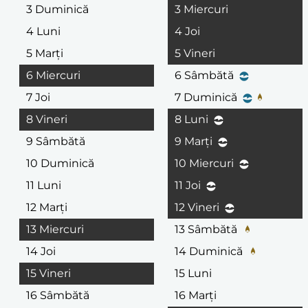
3
Duminică
3
Miercuri
4
Luni
4
Joi
5
Marți
5
Vineri
6
Miercuri
6
Sâmbătă
7
Joi
7
Duminică
8
Vineri
8
Luni
9
Sâmbătă
9
Marți
10
Duminică
10
Miercuri
11
Luni
11
Joi
12
Marți
12
Vineri
13
Miercuri
13
Sâmbătă
14
Joi
14
Duminică
15
Vineri
15
Luni
16
Sâmbătă
16
Marți