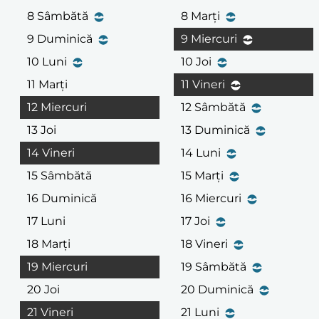
8
Sâmbătă
8
Marți
9
Duminică
9
Miercuri
10
Luni
10
Joi
11
Marți
11
Vineri
12
Miercuri
12
Sâmbătă
13
Joi
13
Duminică
14
Vineri
14
Luni
15
Sâmbătă
15
Marți
16
Duminică
16
Miercuri
17
Luni
17
Joi
18
Marți
18
Vineri
19
Miercuri
19
Sâmbătă
20
Joi
20
Duminică
21
Vineri
21
Luni