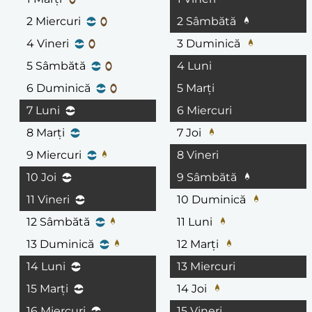
2
Miercuri
2
Sâmbătă
4
Vineri
3
Duminică
5
Sâmbătă
4
Luni
6
Duminică
5
Marți
7
Luni
6
Miercuri
8
Marți
7
Joi
9
Miercuri
8
Vineri
10
Joi
9
Sâmbătă
11
Vineri
10
Duminică
12
Sâmbătă
11
Luni
13
Duminică
12
Marți
14
Luni
13
Miercuri
15
Marți
14
Joi
16
Miercuri
15
Vineri