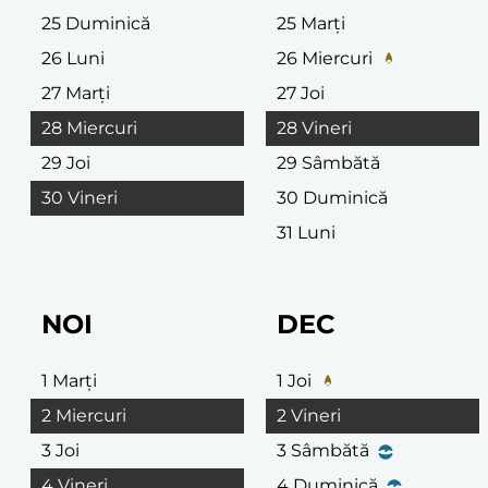
25
Duminică
25
Marți
26
Luni
26
Miercuri
27
Marți
27
Joi
28
Miercuri
28
Vineri
29
Joi
29
Sâmbătă
30
Vineri
30
Duminică
31
Luni
NOI
DEC
1
Marți
1
Joi
2
Miercuri
2
Vineri
3
Joi
3
Sâmbătă
4
Vineri
4
Duminică