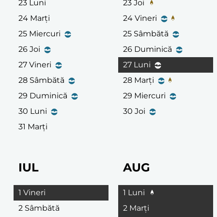
23
Luni
23
Joi
24
Marți
24
Vineri
25
Miercuri
25
Sâmbătă
26
Joi
26
Duminică
27
Vineri
27
Luni
28
Sâmbătă
28
Marți
29
Duminică
29
Miercuri
30
Luni
30
Joi
31
Marți
IUL
AUG
1
Vineri
1
Luni
2
Sâmbătă
2
Marți