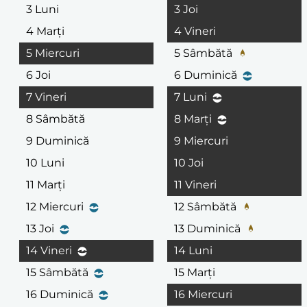
3
Luni
3
Joi
4
Marți
4
Vineri
5
Miercuri
5
Sâmbătă
6
Joi
6
Duminică
7
Vineri
7
Luni
8
Sâmbătă
8
Marți
9
Duminică
9
Miercuri
10
Luni
10
Joi
11
Marți
11
Vineri
12
Miercuri
12
Sâmbătă
13
Joi
13
Duminică
14
Vineri
14
Luni
15
Sâmbătă
15
Marți
16
Duminică
16
Miercuri