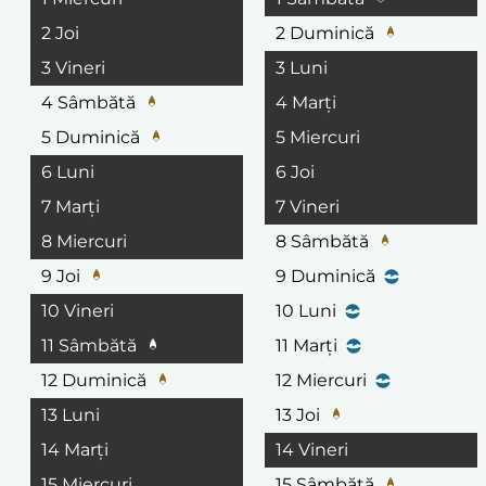
2
Joi
2
Duminică
3
Vineri
3
Luni
4
Sâmbătă
4
Marți
5
Duminică
5
Miercuri
6
Luni
6
Joi
7
Marți
7
Vineri
8
Miercuri
8
Sâmbătă
9
Joi
9
Duminică
10
Vineri
10
Luni
11
Sâmbătă
11
Marți
12
Duminică
12
Miercuri
13
Luni
13
Joi
14
Marți
14
Vineri
15
Miercuri
15
Sâmbătă