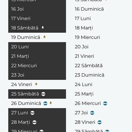
16
Joi
16
Duminică
17
Vineri
17
Luni
18
Sâmbătă
18
Marți
19
Duminică
19
Miercuri
20
Luni
20
Joi
21
Marți
21
Vineri
22
Miercuri
22
Sâmbătă
23
Joi
23
Duminică
24
Vineri
24
Luni
25
Sâmbătă
25
Marți
26
Duminică
26
Miercuri
27
Luni
27
Joi
28
Marți
28
Vineri
29
Miercuri
29
Sâmbătă