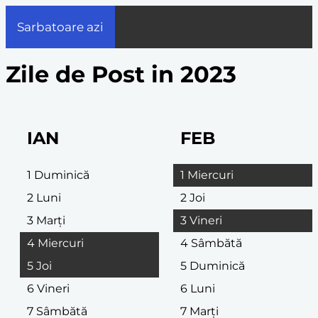
Sarbatoare azi
Zile de Post in
2023
IAN
FEB
1
Duminică
1
Miercuri
2
Luni
2
Joi
3
Marți
3
Vineri
4
Miercuri
4
Sâmbătă
5
Joi
5
Duminică
6
Vineri
6
Luni
7
Sâmbătă
7
Marți