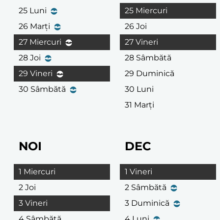
25
Luni
25
Miercuri
26
Marți
26
Joi
27
Miercuri
27
Vineri
28
Joi
28
Sâmbătă
29
Vineri
29
Duminică
30
Sâmbătă
30
Luni
31
Marți
NOI
DEC
1
Miercuri
1
Vineri
2
Joi
2
Sâmbătă
3
Vineri
3
Duminică
4
Sâmbătă
4
Luni