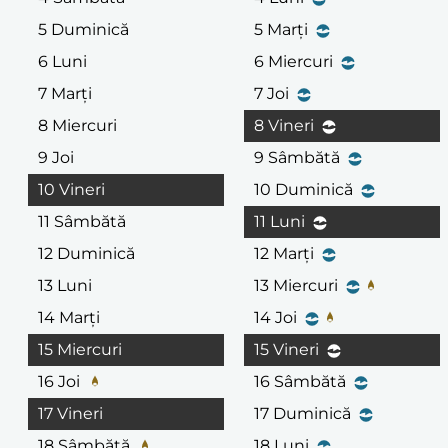
5
Duminică
5
Marți
6
Luni
6
Miercuri
7
Marți
7
Joi
8
Miercuri
8
Vineri
9
Joi
9
Sâmbătă
10
Vineri
10
Duminică
11
Sâmbătă
11
Luni
12
Duminică
12
Marți
13
Luni
13
Miercuri
14
Marți
14
Joi
15
Miercuri
15
Vineri
16
Joi
16
Sâmbătă
17
Vineri
17
Duminică
18
Sâmbătă
18
Luni