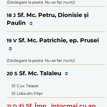
(Dezlegare la pește. Nu se fac nunți)
Sf. Mc. Petru, Dionisie și
18
J
Paulin
Sf. Mc. Patrichie, ep. Prusei
19
V
(Dezlegare la pește. Nu se fac nunți)
Sf. Mc. Talaleu
20
S
Sf. Cuv. Talasie
Sf. Lidia din Filipi
†) Sf. Împ., întocmai cu ap.,
21
D