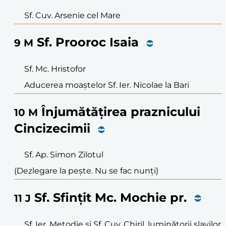
Sf. Cuv. Arsenie cel Mare
Sf. Prooroc Isaia
9
M
Sf. Mc. Hristofor
Aducerea moaștelor Sf. Ier. Nicolae la Bari
Înjumătățirea praznicului
10
M
Cincizecimii
Sf. Ap. Simon Zilotul
(Dezlegare la pește. Nu se fac nunți)
Sf. Sfințit Mc. Mochie pr.
11
J
Sf. Ier. Metodie și Sf. Cuv. Chiril, luminătorii slavilor