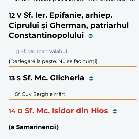
Sf. Ier. Epifanie, arhiep.
12
V
Ciprului și Gherman, patriarhul
Constantinopolului
†) Sf. Mc. Ioan Valahul
(Dezlegare la pește. Nu se fac nunți)
Sf. Mc. Glicheria
13
S
Sf. Cuv. Serghie Mărt.
Sf. Mc. Isidor din Hios
14
D
(a Samarinencii)