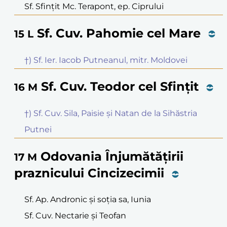
Sf. Sfințit Mc. Terapont, ep. Ciprului
Sf. Cuv. Pahomie cel Mare
15
L
†) Sf. Ier. Iacob Putneanul, mitr. Moldovei
Sf. Cuv. Teodor cel Sfințit
16
M
†) Sf. Cuv. Sila, Paisie și Natan de la Sihăstria
Putnei
Odovania Înjumătățirii
17
M
praznicului Cincizecimii
Sf. Ap. Andronic și soția sa, Iunia
Sf. Cuv. Nectarie și Teofan