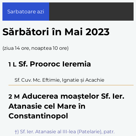
Sarbatoare azi
Sărbători în Mai 2023
(
ziua 14 ore, noaptea 10 ore
)
Sf. Prooroc Ieremia
1
L
Sf. Cuv. Mc. Eftimie, Ignatie și Acachie
Aducerea moaștelor Sf. Ier.
2
M
Atanasie cel Mare în
Constantinopol
†) Sf. Ier. Atanasie al III-lea (Patelarie), patr.