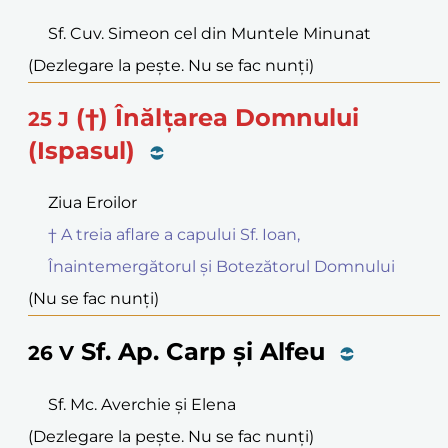
Sf. Cuv. Simeon cel din Muntele Minunat
(Dezlegare la pește. Nu se fac nunți)
(†) Înălțarea Domnului
25
J
(Ispasul)
Ziua Eroilor
† A treia aflare a capului Sf. Ioan,
Înaintemergătorul și Botezătorul Domnului
(Nu se fac nunți)
Sf. Ap. Carp și Alfeu
26
V
Sf. Mc. Averchie și Elena
(Dezlegare la pește. Nu se fac nunți)