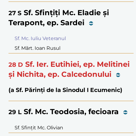
Sf. Sfințiți Mc. Eladie și
27
S
Terapont, ep. Sardei
Sf. Mc. Iuliu Veteranul
Sf. Mărt. Ioan Rusul
Sf. Ier. Eutihiei, ep. Melitinei
28
D
și Nichita, ep. Calcedonului
(a Sf. Părinți de la Sinodul I Ecumenic)
Sf. Mc. Teodosia, fecioara
29
L
Sf. Sfințit Mc. Olivian