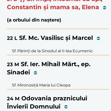
Constantin și mama sa, Elena
(a orbului din naștere)
Sf. Mc. Vasilisc și Marcel
22
L
Sf. Părinți de la Sinodul al II-lea Ecumenic
Sf. Ier. Mihail Mărt., ep.
23
M
Sinadei
Sf. Mironosiță Maria lui Cleopa
Odovania praznicului
24
M
Învierii Domnului