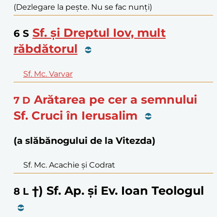
(Dezlegare la pește. Nu se fac nunți)
Sf. și Dreptul Iov, mult
6
S
răbdătorul
Sf. Mc. Varvar
Arătarea pe cer a semnului
7
D
Sf. Cruci în Ierusalim
(a slăbănogului de la Vitezda)
Sf. Mc. Acachie și Codrat
†) Sf. Ap. și Ev. Ioan Teologul
8
L