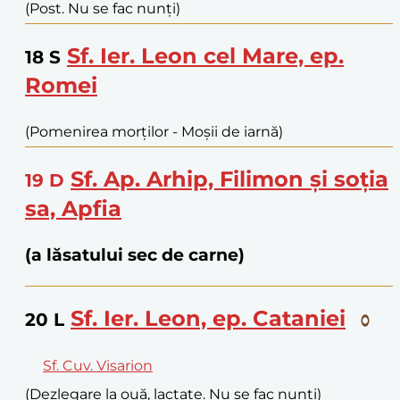
(Post. Nu se fac nunți)
Sf. Ier. Leon cel Mare, ep.
18
S
Romei
(Pomenirea morților - Moșii de iarnă)
Sf. Ap. Arhip, Filimon și soția
19
D
sa, Apfia
(a lăsatului sec de carne)
Sf. Ier. Leon, ep. Cataniei
20
L
Sf. Cuv. Visarion
(Dezlegare la ouă, lactate. Nu se fac nunți)