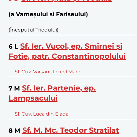
(a Vameșului și Fariseului)
(Începutul Triodului)
Sf. Ier. Vucol, ep. Smirnei și
6
L
Fotie, patr. Constantinopolului
Sf. Cuv. Varsanufie cel Mare
Sf. Ier. Partenie, ep.
7
M
Lampsacului
Sf. Cuv. Luca din Elada
Sf. M. Mc. Teodor Stratilat
8
M