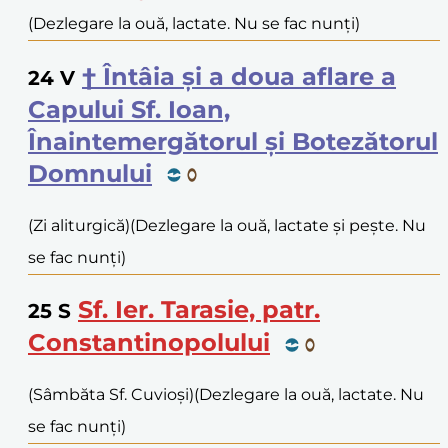
(Dezlegare la ouă, lactate. Nu se fac nunți)
† Întâia și a doua aflare a
24
V
Capului Sf. Ioan,
Înaintemergătorul și Botezătorul
Domnului
(Zi aliturgică)
(Dezlegare la ouă, lactate și pește. Nu
se fac nunți)
Sf. Ier. Tarasie, patr.
25
S
Constantinopolului
(Sâmbăta Sf. Cuvioși)
(Dezlegare la ouă, lactate. Nu
se fac nunți)