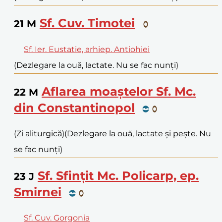
Sf. Cuv. Timotei
21
M
Sf. Ier. Eustatie, arhiep. Antiohiei
(Dezlegare la ouă, lactate. Nu se fac nunți)
Aflarea moaștelor Sf. Mc.
22
M
din Constantinopol
(Zi aliturgică)
(Dezlegare la ouă, lactate și pește. Nu
se fac nunți)
Sf. Sfințit Mc. Policarp, ep.
23
J
Smirnei
Sf. Cuv. Gorgonia