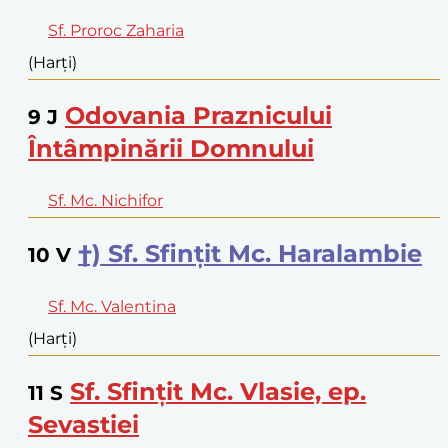
Sf. Proroc Zaharia
(Harți)
Odovania Praznicului
9
J
Întâmpinării Domnului
Sf. Mc. Nichifor
†) Sf. Sfințit Mc. Haralambie
10
V
Sf. Mc. Valentina
(Harți)
Sf. Sfințit Mc. Vlasie, ep.
11
S
Sevastiei