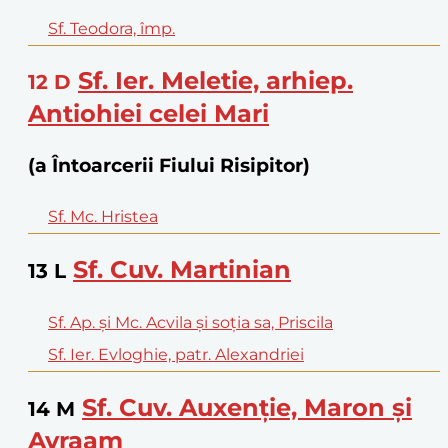
Sf. Teodora, împ.
Sf. Ier. Meletie, arhiep.
12
D
Antiohiei celei Mari
(a Întoarcerii Fiului Risipitor)
Sf. Mc. Hristea
Sf. Cuv. Martinian
13
L
Sf. Ap. și Mc. Acvila și soția sa, Priscila
Sf. Ier. Evloghie, patr. Alexandriei
Sf. Cuv. Auxenție, Maron și
14
M
Avraam