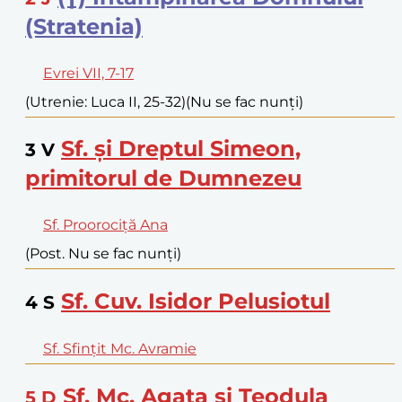
(Stratenia)
Evrei VII, 7-17
(Utrenie: Luca II, 25-32)
(Nu se fac nunți)
Sf. și Dreptul Simeon,
3
V
primitorul de Dumnezeu
Sf. Proorociță Ana
(Post. Nu se fac nunți)
Sf. Cuv. Isidor Pelusiotul
4
S
Sf. Sfințit Mc. Avramie
Sf. Mc. Agata și Teodula
5
D