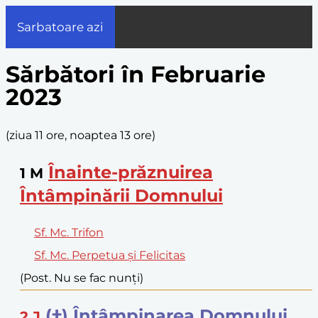
Sarbatoare azi
Sărbători în Februarie
2023
(
ziua 11 ore, noaptea 13 ore
)
Înainte-prăznuirea
1
M
Întâmpinării Domnului
Sf. Mc. Trifon
Sf. Mc. Perpetua și Felicitas
(Post. Nu se fac nunți)
(†) Întâmpinarea Domnului
2
J