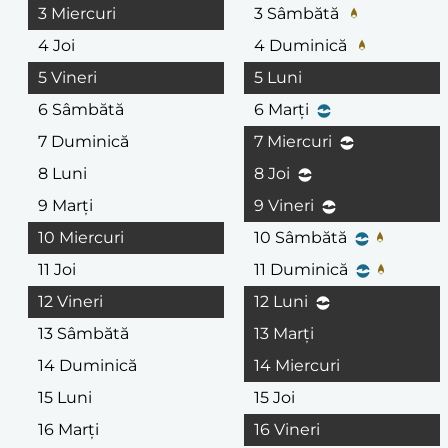
3
Miercuri
3
Sâmbătă
4
Joi
4
Duminică
5
Vineri
5
Luni
6
Sâmbătă
6
Marți
7
Duminică
7
Miercuri
8
Luni
8
Joi
9
Marți
9
Vineri
10
Miercuri
10
Sâmbătă
11
Joi
11
Duminică
12
Vineri
12
Luni
13
Sâmbătă
13
Marți
14
Duminică
14
Miercuri
15
Luni
15
Joi
16
Marți
16
Vineri