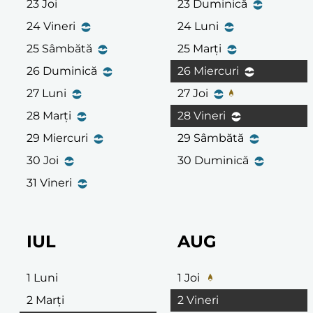
23
Joi
23
Duminică
24
Vineri
24
Luni
25
Sâmbătă
25
Marți
26
Duminică
26
Miercuri
27
Luni
27
Joi
28
Marți
28
Vineri
29
Miercuri
29
Sâmbătă
30
Joi
30
Duminică
31
Vineri
IUL
AUG
1
Luni
1
Joi
2
Marți
2
Vineri