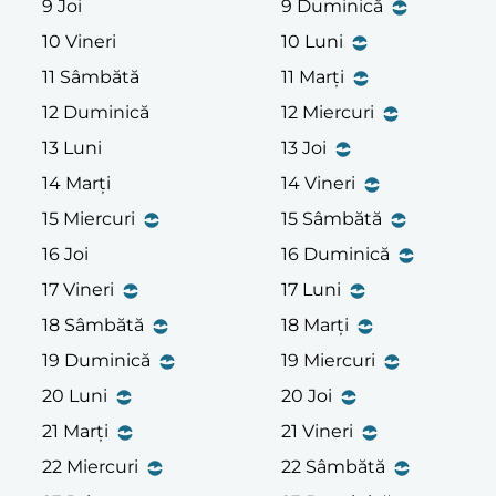
9
Joi
9
Duminică
10
Vineri
10
Luni
11
Sâmbătă
11
Marți
12
Duminică
12
Miercuri
13
Luni
13
Joi
14
Marți
14
Vineri
15
Miercuri
15
Sâmbătă
16
Joi
16
Duminică
17
Vineri
17
Luni
18
Sâmbătă
18
Marți
19
Duminică
19
Miercuri
20
Luni
20
Joi
21
Marți
21
Vineri
22
Miercuri
22
Sâmbătă