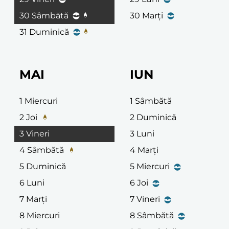
30
Sâmbătă
30
Marți
31
Duminică
MAI
IUN
1
Miercuri
1
Sâmbătă
2
Joi
2
Duminică
3
Vineri
3
Luni
4
Sâmbătă
4
Marți
5
Duminică
5
Miercuri
6
Luni
6
Joi
7
Marți
7
Vineri
8
Miercuri
8
Sâmbătă