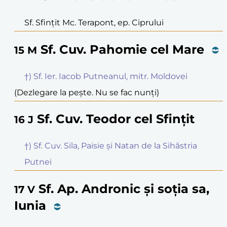
Sf. Sfințit Mc. Terapont, ep. Ciprului
Sf. Cuv. Pahomie cel Mare
15
M
†) Sf. Ier. Iacob Putneanul, mitr. Moldovei
(Dezlegare la pește. Nu se fac nunți)
Sf. Cuv. Teodor cel Sfințit
16
J
†) Sf. Cuv. Sila, Paisie și Natan de la Sihăstria
Putnei
Sf. Ap. Andronic și soția sa,
17
V
Iunia