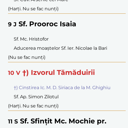
(Harți. Nu se fac nunți)
Sf. Prooroc Isaia
9
J
Sf. Mc. Hristofor
Aducerea moaștelor Sf. Ier. Nicolae la Bari
(Nu se fac nunți)
†) Izvorul Tămăduirii
10
V
†) Cinstirea Ic. M. D. Siriaca de la M. Ghighiu
Sf. Ap. Simon Zilotul
(Harți. Nu se fac nunți)
Sf. Sfințit Mc. Mochie pr.
11
S