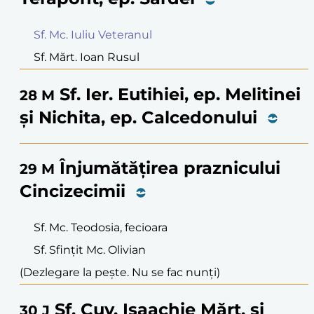
Sf. Mc. Iuliu Veteranul
Sf. Mărt. Ioan Rusul
Sf. Ier. Eutihiei, ep. Melitinei
28
M
și Nichita, ep. Calcedonului
Înjumătățirea praznicului
29
M
Cincizecimii
Sf. Mc. Teodosia, fecioara
Sf. Sfințit Mc. Olivian
(Dezlegare la pește. Nu se fac nunți)
Sf. Cuv. Isaachie Mărt. și
30
J