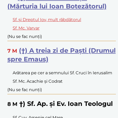
(Mărturia lui Ioan Botezătorul)
Sf. și Dreptul Iov, mult răbdătorul
Sf. Mc. Varvar
(Nu se fac nunți)
(†) A treia zi de Paști (Drumul
7
M
spre Emaus)
Arătarea pe cer a semnului Sf. Cruci în Ierusalim
Sf. Mc. Acachie și Codrat
(Nu se fac nunți)
†) Sf. Ap. și Ev. Ioan Teologul
8
M
Sf. Cuv. Arsenie cel Mare