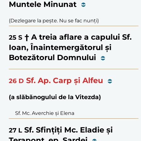
Muntele Minunat
(Dezlegare la pește. Nu se fac nunți)
† A treia aflare a capului Sf.
25
S
Ioan, Înaintemergătorul și
Botezătorul Domnului
Sf. Ap. Carp și Alfeu
26
D
(a slăbănogului de la Vitezda)
Sf. Mc. Averchie și Elena
Sf. Sfințiți Mc. Eladie și
27
L
Terapont, ep. Sardei