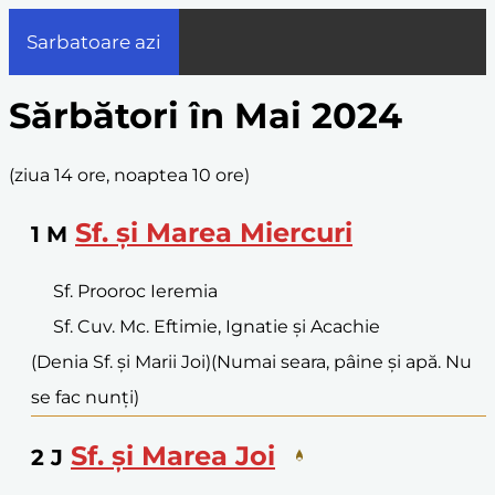
Sarbatoare azi
Sărbători în Mai 2024
(
ziua 14 ore, noaptea 10 ore
)
Sf. și Marea Miercuri
1
M
Sf. Prooroc Ieremia
Sf. Cuv. Mc. Eftimie, Ignatie și Acachie
(Denia Sf. și Marii Joi)
(Numai seara, pâine și apă. Nu
se fac nunți)
Sf. și Marea Joi
2
J