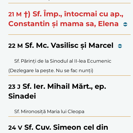
†) Sf. Împ., întocmai cu ap.,
21
M
Constantin și mama sa, Elena
Sf. Mc. Vasilisc și Marcel
22
M
Sf. Părinți de la Sinodul al II-lea Ecumenic
(Dezlegare la pește. Nu se fac nunți)
Sf. Ier. Mihail Mărt., ep.
23
J
Sinadei
Sf. Mironosiță Maria lui Cleopa
Sf. Cuv. Simeon cel din
24
V