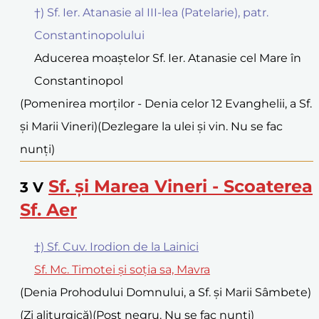
†) Sf. Ier. Atanasie al III-lea (Patelarie), patr.
Constantinopolului
Aducerea moaștelor Sf. Ier. Atanasie cel Mare în
Constantinopol
(Pomenirea morților - Denia celor 12 Evanghelii, a Sf.
și Marii Vineri)
(Dezlegare la ulei și vin. Nu se fac
nunți)
Sf. și Marea Vineri - Scoaterea
3
V
Sf. Aer
†) Sf. Cuv. Irodion de la Lainici
Sf. Mc. Timotei și soția sa, Mavra
(Denia Prohodului Domnului, a Sf. și Marii Sâmbete)
(Zi aliturgică)
(Post negru. Nu se fac nunți)