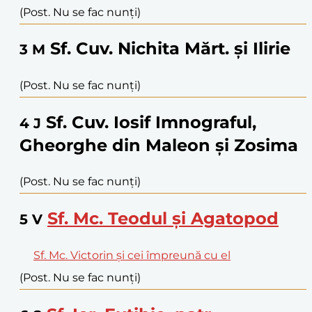
(Post. Nu se fac nunți)
Sf. Cuv. Nichita Mărt. și Ilirie
3
M
(Post. Nu se fac nunți)
Sf. Cuv. Iosif Imnograful,
4
J
Gheorghe din Maleon și Zosima
(Post. Nu se fac nunți)
Sf. Mc. Teodul și Agatopod
5
V
Sf. Mc. Victorin și cei împreună cu el
(Post. Nu se fac nunți)