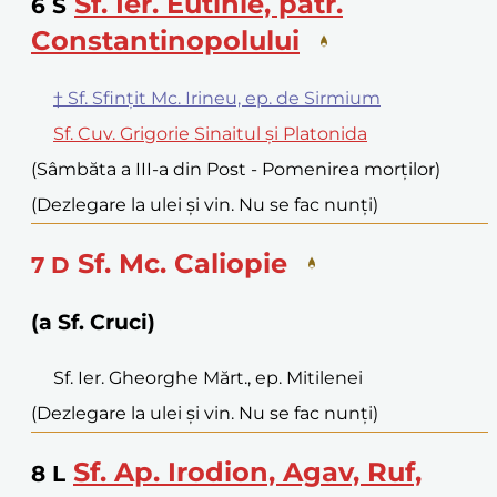
Sf. Ier. Eutihie, patr.
6
S
Constantinopolului
† Sf. Sfințit Mc. Irineu, ep. de Sirmium
Sf. Cuv. Grigorie Sinaitul și Platonida
(Sâmbăta a III-a din Post - Pomenirea morților)
(Dezlegare la ulei și vin. Nu se fac nunți)
Sf. Mc. Caliopie
7
D
(a Sf. Cruci)
Sf. Ier. Gheorghe Mărt., ep. Mitilenei
(Dezlegare la ulei și vin. Nu se fac nunți)
Sf. Ap. Irodion, Agav, Ruf,
8
L