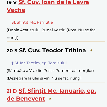
Sf. Cuv. Ioan de la Lavra
19
V
Veche
Sf. Sfințit Mc. Pafnutie
(Denia Acatistului Bunei Vestiri)
(Post. Nu se fac
nunți)
Sf. Cuv. Teodor Trihina
20
S
† Sf. Ier. Teotim, ep. Tomisului
(Sâmbăta a V-a din Post - Pomenirea morților)
(Dezlegare la ulei și vin. Nu se fac nunți)
Sf. Sfințit Mc. Ianuarie, ep.
21
D
de Benevent