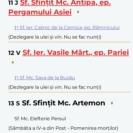
Sf. Sfințit Mc. Antipa, ep.
11
J
Pergamului Asiei
†) Sf. Ier. Calinic de la Cernica, ep. Râmnicului
(Dezlegare la ulei și vin. Nu se fac nunți)
Sf. Ier. Vasile Mărt., ep. Pariei
12
V
†) Sf. Mc. Sava de la Buzău
(Dezlegare la ulei și vin. Nu se fac nunți)
Sf. Sfințit Mc. Artemon
13
S
Sf. Mc. Elefterie Persul
(Sâmbăta a IV-a din Post - Pomenirea morților)