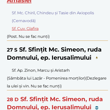
Amasiei
Sf. Mc. Chiril, Chindeu și Tasie din Axiopolis
(Cernavodă)
Sf. Cuv. Glafira
(Post. Nu se fac nunți)
Sf. Sfințit Mc. Simeon, ruda
27
S
Domnului, ep. Ierusalimului
Sf. Ap. Zinon, Marcu și Aristarh
(Sâmbăta lui Lazăr - Pomenirea morților)
(Dezlegare
la ulei și vin. Nu se fac nunți)
Sf. Sfințit Mc. Simeon, ruda
28
D
Domnului, ep. Ierusalimului