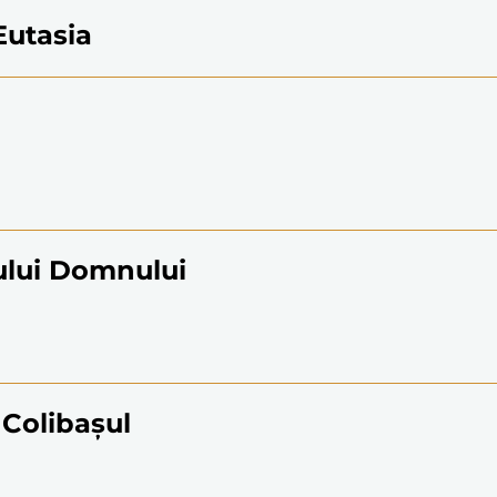
Eutasia
ului Domnului
 Colibașul