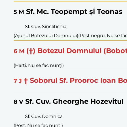
Sf. Mc. Teopempt și Teonas
5
M
Sf. Cuv. Sinclitichia
(Ajunul Botezului Domnului)
(Post negru. Nu se fa
(†) Botezul Domnului (Bobo
6
M
(Harți. Nu se fac nunți)
† Soborul Sf. Prooroc Ioan B
7
J
Sf. Cuv. Gheorghe Hozevitul
8
V
Sf. Cuv. Domnica
(Post. Nu se fac nunți)