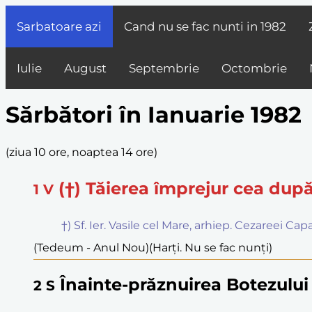
Sarbatoare azi
Cand nu se fac nunti in
1982
Iulie
August
Septembrie
Octombrie
Sărbători în Ianuarie 1982
(
ziua 10 ore, noaptea 14 ore
)
(†) Tăierea împrejur cea dup
1
V
†) Sf. Ier. Vasile cel Mare, arhiep. Cezareei Ca
(Tedeum - Anul Nou)
(Harți. Nu se fac nunți)
Înainte-prăznuirea Botezulu
2
S