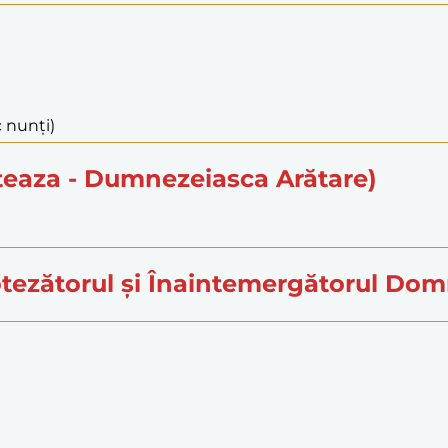
c nunți)
teaza - Dumnezeiasca Arătare)
otezătorul și Înaintemergătorul Dom