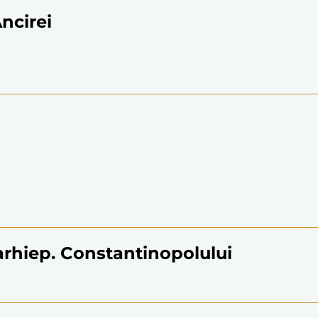
Ancirei
, arhiep. Constantinopolului