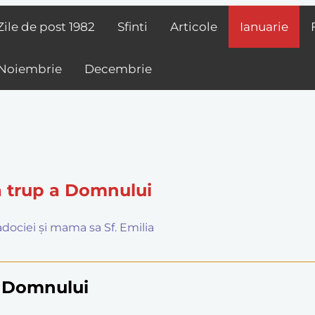
Zile de post
1982
Sfinti
Articole
Ianuarie
Noiembrie
Decembrie
ă trup a Domnului
padociei și mama sa Sf. Emilia
i Domnului