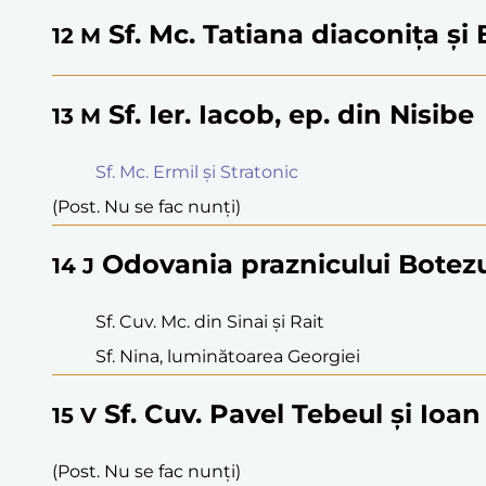
Sf. Mc. Tatiana diaconița și 
12
M
Sf. Ier. Iacob, ep. din Nisibe
13
M
Sf. Mc. Ermil și Stratonic
(Post. Nu se fac nunți)
Odovania praznicului Botez
14
J
Sf. Cuv. Mc. din Sinai și Rait
Sf. Nina, luminătoarea Georgiei
Sf. Cuv. Pavel Tebeul și Ioan
15
V
(Post. Nu se fac nunți)