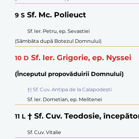
Sf. Mc. Polieuct
9
S
Sf. Ier. Petru, ep. Sevastiei
(Sâmbăta după Botezul Domnului)
Sf. Ier. Grigorie, ep. Nyssei
10
D
(Începutul propovăduirii Domnului)
†) Sf. Cuv. Antipa de la Calapodești
Sf. Ier. Dometian, ep. Melitenei
† Sf. Cuv. Teodosie, începăto
11
L
Sf. Cuv. Vitalie