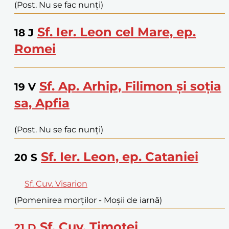
(Post. Nu se fac nunți)
Sf. Ier. Leon cel Mare, ep.
18
J
Romei
Sf. Ap. Arhip, Filimon și soția
19
V
sa, Apfia
(Post. Nu se fac nunți)
Sf. Ier. Leon, ep. Cataniei
20
S
Sf. Cuv. Visarion
(Pomenirea morților - Moșii de iarnă)
Sf. Cuv. Timotei
21
D