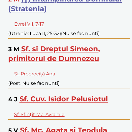
(Stratenia)
Evrei VII, 7-17
(Utrenie: Luca II, 25-32)
(Nu se fac nunți)
Sf. și Dreptul Simeon,
3
M
primitorul de Dumnezeu
Sf. Proorociță Ana
(Post. Nu se fac nunți)
Sf. Cuv. Isidor Pelusiotul
4
J
Sf. Sfințit Mc. Avramie
Sf. Mc. Agata și Teodula
5
V