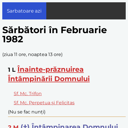
Sarbatoare azi
Sărbători în Februarie
1982
(
ziua 11 ore, noaptea 13 ore
)
Înainte-prăznuirea
1
L
Întâmpinării Domnului
Sf. Mc. Trifon
Sf. Mc. Perpetua și Felicitas
(Nu se fac nunți)
(†) Întâmpinarea Domnului
2
M