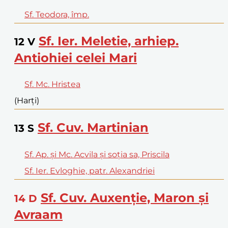
Sf. Teodora, împ.
Sf. Ier. Meletie, arhiep.
12
V
Antiohiei celei Mari
Sf. Mc. Hristea
(Harți)
Sf. Cuv. Martinian
13
S
Sf. Ap. și Mc. Acvila și soția sa, Priscila
Sf. Ier. Evloghie, patr. Alexandriei
Sf. Cuv. Auxenție, Maron și
14
D
Avraam