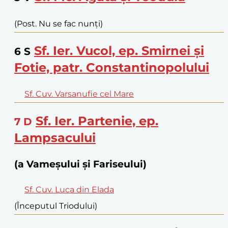
(Post. Nu se fac nunți)
Sf. Ier. Vucol, ep. Smirnei și
6
S
Fotie, patr. Constantinopolului
Sf. Cuv. Varsanufie cel Mare
Sf. Ier. Partenie, ep.
7
D
Lampsacului
(a Vameșului și Fariseului)
Sf. Cuv. Luca din Elada
(Începutul Triodului)