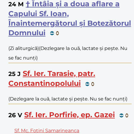
† Întâia și a doua aflare a
24
M
Capului Sf. Ioan,
Înaintemergătorul și Botezătorul
Domnului
(Zi aliturgică)
(Dezlegare la ouă, lactate și pește. Nu
se fac nunți)
Sf. Ier. Tarasie, patr.
25
J
Constantinopolului
(Dezlegare la ouă, lactate și pește. Nu se fac nunți)
Sf. Ier. Porfirie, ep. Gazei
26
V
Sf. Mc. Fotini Samarineanca