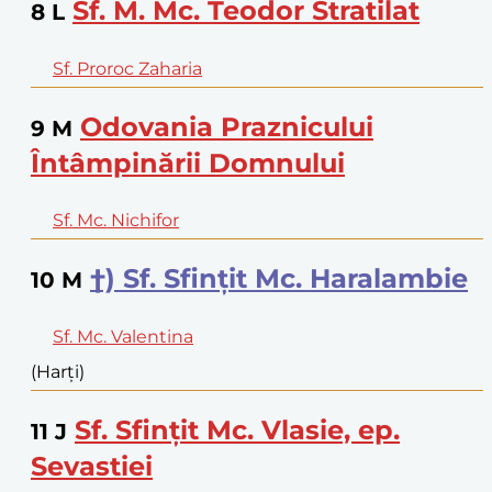
Sf. M. Mc. Teodor Stratilat
8
L
Sf. Proroc Zaharia
Odovania Praznicului
9
M
Întâmpinării Domnului
Sf. Mc. Nichifor
†) Sf. Sfințit Mc. Haralambie
10
M
Sf. Mc. Valentina
(Harți)
Sf. Sfințit Mc. Vlasie, ep.
11
J
Sevastiei