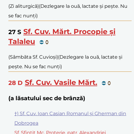
(Zi aliturgică)
(Dezlegare la ouă, lactate și pește. Nu
se fac nunți)
Sf. Cuv. Mărt. Procopie și
27
S
Talaleu
(Sâmbăta Sf. Cuvioși)
(Dezlegare la ouă, lactate și
pește. Nu se fac nunți)
Sf. Cuv. Vasile Mărt.
28
D
(a lăsatului sec de brânză)
†) Sf. Cuv. Ioan Casian Romanul și Gherman din
Dobrogea
Sf. Sfințit Mc. Proterie, patr. Alexandriei