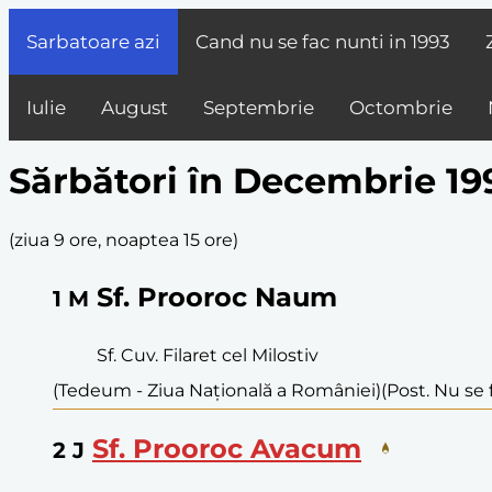
Sarbatoare azi
Cand nu se fac nunti in
1993
Iulie
August
Septembrie
Octombrie
Sărbători în Decembrie 19
(
ziua 9 ore, noaptea 15 ore
)
Sf. Prooroc Naum
1
M
Sf. Cuv. Filaret cel Milostiv
(Tedeum - Ziua Națională a României)
(Post. Nu se 
Sf. Prooroc Avacum
2
J