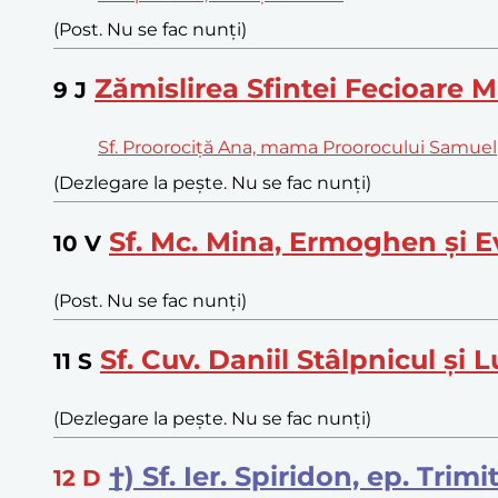
(Post. Nu se fac nunți)
Zămislirea Sfintei Fecioare M
9
J
Sf. Proorociță Ana, mama Proorocului Samuel
(Dezlegare la pește. Nu se fac nunți)
Sf. Mc. Mina, Ermoghen și E
10
V
(Post. Nu se fac nunți)
Sf. Cuv. Daniil Stâlpnicul și 
11
S
(Dezlegare la pește. Nu se fac nunți)
†) Sf. Ier. Spiridon, ep. Tri
12
D