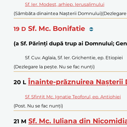
Sf. Ier. Modest, arhiep. Ierusalimului
(Sâmbăta dinaintea Nașterii Domnului)
(Dezlegare 
Sf. Mc. Bonifatie
19
D
(a Sf. Părinți după trup ai Domnului; Ge
Sf. Cuv. Aglaia, Sf. Ier. Grichentie, ep. Etiopiei
(Dezlegare la pește. Nu se fac nunți)
Înainte-prăznuirea Nașteri
20
L
Sf. Sfințit Mc. Ignatie Teoforul, ep. Antiohiei
(Post. Nu se fac nunți)
Sf. Mc. Iuliana din Nicomidi
21
M