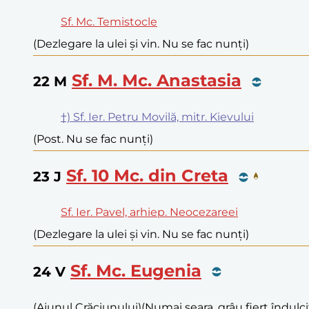
Sf. Mc. Temistocle
(Dezlegare la ulei și vin. Nu se fac nunți)
Sf. M. Mc. Anastasia
22
M
†) Sf. Ier. Petru Movilă, mitr. Kievului
(Post. Nu se fac nunți)
Sf. 10 Mc. din Creta
23
J
Sf. Ier. Pavel, arhiep. Neocezareei
(Dezlegare la ulei și vin. Nu se fac nunți)
Sf. Mc. Eugenia
24
V
(Ajunul Crăciunului)
(Numai seara, grâu fiert îndulc