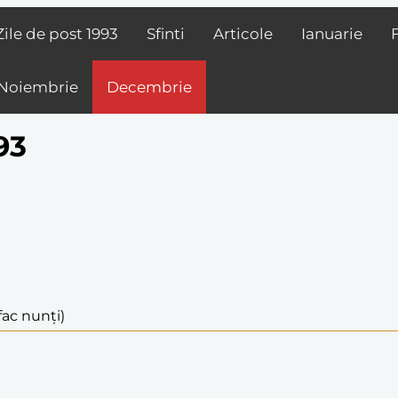
Zile de post
1993
Sfinti
Articole
Ianuarie
Noiembrie
Decembrie
93
fac nunți)