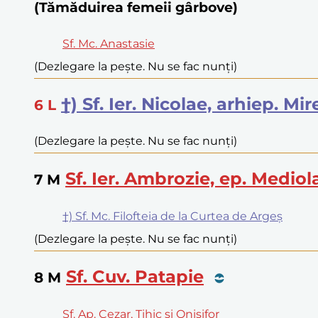
(Tămăduirea femeii gârbove)
Sf. Mc. Anastasie
(Dezlegare la pește. Nu se fac nunți)
†) Sf. Ier. Nicolae, arhiep. Mi
6
L
(Dezlegare la pește. Nu se fac nunți)
Sf. Ier. Ambrozie, ep. Mediol
7
M
†) Sf. Mc. Filofteia de la Curtea de Argeș
(Dezlegare la pește. Nu se fac nunți)
Sf. Cuv. Patapie
8
M
Sf. Ap. Cezar, Tihic și Onisifor