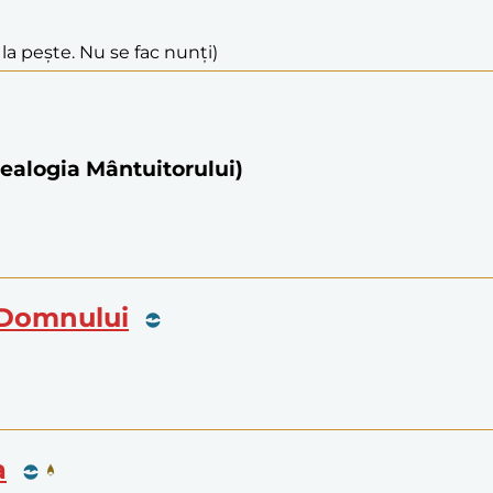
la pește. Nu se fac nunți)
nealogia Mântuitorului)
i Domnului
a