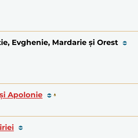
tie, Evghenie, Mardarie și Orest
 și Apolonie
iriei