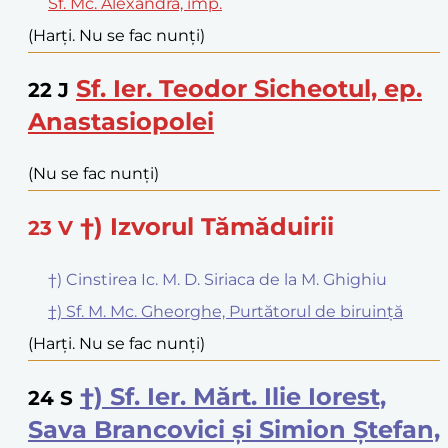
Sf. Mc. Alexandra, împ.
(Harți. Nu se fac nunți)
Sf. Ier. Teodor Sicheotul, ep.
22
J
Anastasiopolei
(Nu se fac nunți)
†) Izvorul Tămăduirii
23
V
†) Cinstirea Ic. M. D. Siriaca de la M. Ghighiu
†) Sf. M. Mc. Gheorghe, Purtătorul de biruință
(Harți. Nu se fac nunți)
†) Sf. Ier. Mărt. Ilie Iorest,
24
S
Sava Brancovici și Simion Ștefan,