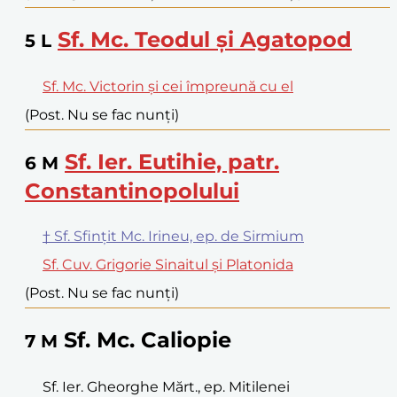
Sf. Mc. Teodul și Agatopod
5
L
Sf. Mc. Victorin și cei împreună cu el
(Post. Nu se fac nunți)
Sf. Ier. Eutihie, patr.
6
M
Constantinopolului
† Sf. Sfințit Mc. Irineu, ep. de Sirmium
Sf. Cuv. Grigorie Sinaitul și Platonida
(Post. Nu se fac nunți)
Sf. Mc. Caliopie
7
M
Sf. Ier. Gheorghe Mărt., ep. Mitilenei