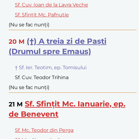
Sf. Cuv. Ioan de la Lavra Veche
Sf. Sfințit Mc. Pafnutie
(Nu se fac nunți)
(†) A treia zi de Paști
20
M
(Drumul spre Emaus)
† Sf. Ier. Teotim, ep. Tomisului
Sf. Cuv. Teodor Trihina
(Nu se fac nunți)
Sf. Sfințit Mc. Ianuarie, ep.
21
M
de Benevent
Sf. Mc. Teodor din Perga