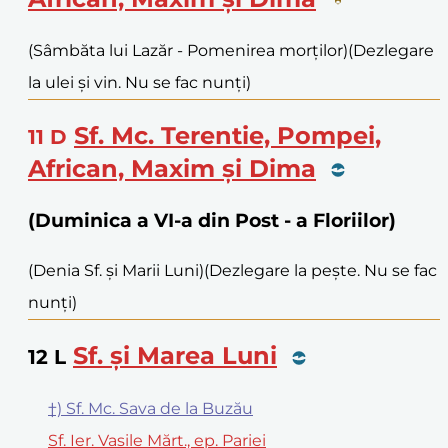
(Sâmbăta lui Lazăr - Pomenirea morților)
(Dezlegare
la ulei și vin. Nu se fac nunți)
Sf. Mc. Terentie, Pompei,
11
D
African, Maxim și Dima
(Duminica a VI-a din Post - a Floriilor)
(Denia Sf. și Marii Luni)
(Dezlegare la pește. Nu se fac
nunți)
Sf. și Marea Luni
12
L
†) Sf. Mc. Sava de la Buzău
Sf. Ier. Vasile Mărt., ep. Pariei