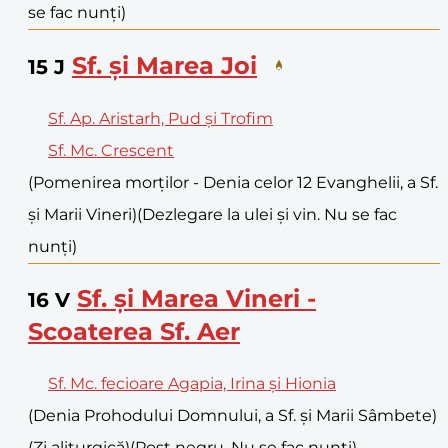
se fac nunți)
Sf. și Marea Joi
15
J
Sf. Ap. Aristarh, Pud și Trofim
Sf. Mc. Crescent
(Pomenirea morților - Denia celor 12 Evanghelii, a Sf.
și Marii Vineri)
(Dezlegare la ulei și vin. Nu se fac
nunți)
Sf. și Marea Vineri -
16
V
Scoaterea Sf. Aer
Sf. Mc. fecioare Agapia, Irina și Hionia
(Denia Prohodului Domnului, a Sf. și Marii Sâmbete)
(Zi aliturgică)
(Post negru. Nu se fac nunți)