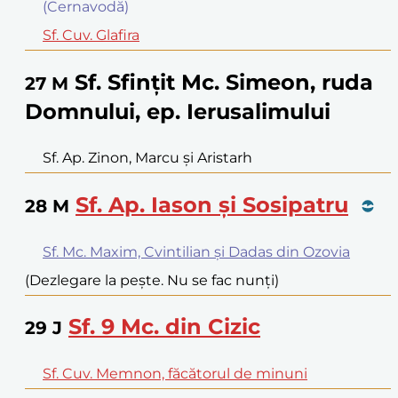
(Cernavodă)
Sf. Cuv. Glafira
Sf. Sfințit Mc. Simeon, ruda
27
M
Domnului, ep. Ierusalimului
Sf. Ap. Zinon, Marcu și Aristarh
Sf. Ap. Iason și Sosipatru
28
M
Sf. Mc. Maxim, Cvintilian și Dadas din Ozovia
(Dezlegare la pește. Nu se fac nunți)
Sf. 9 Mc. din Cizic
29
J
Sf. Cuv. Memnon, făcătorul de minuni