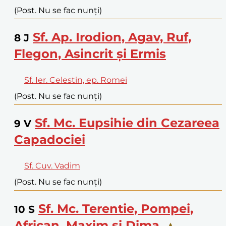
(Post. Nu se fac nunți)
Sf. Ap. Irodion, Agav, Ruf,
8
J
Flegon, Asincrit și Ermis
Sf. Ier. Celestin, ep. Romei
(Post. Nu se fac nunți)
Sf. Mc. Eupsihie din Cezareea
9
V
Capadociei
Sf. Cuv. Vadim
(Post. Nu se fac nunți)
Sf. Mc. Terentie, Pompei,
10
S
African, Maxim și Dima