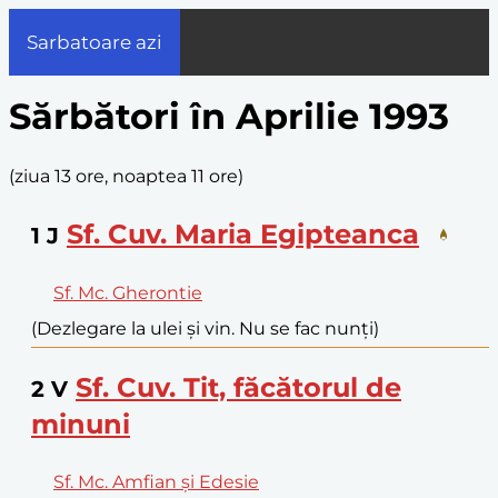
Sarbatoare azi
Sărbători în Aprilie 1993
(
ziua 13 ore, noaptea 11 ore
)
Sf. Cuv. Maria Egipteanca
1
J
Sf. Mc. Gherontie
(Dezlegare la ulei și vin. Nu se fac nunți)
Sf. Cuv. Tit, făcătorul de
2
V
minuni
Sf. Mc. Amfian și Edesie