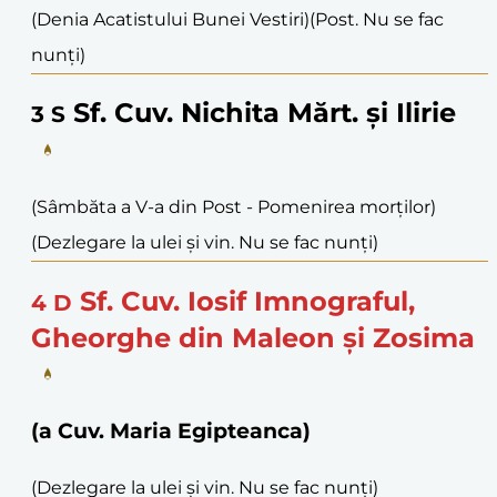
(Denia Acatistului Bunei Vestiri)
(Post. Nu se fac
nunți)
Sf. Cuv. Nichita Mărt. și Ilirie
3
S
(Sâmbăta a V-a din Post - Pomenirea morților)
(Dezlegare la ulei și vin. Nu se fac nunți)
Sf. Cuv. Iosif Imnograful,
4
D
Gheorghe din Maleon și Zosima
(a Cuv. Maria Egipteanca)
(Dezlegare la ulei și vin. Nu se fac nunți)