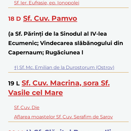
Sf. Ier. Eufrasie, ep. Ionopolei
Sf. Cuv. Pamvo
18
D
(a Sf. Părinţi de la Sinodul al IV-lea
Ecumenic; Vindecarea slăbănogului din
Capernaum; Rugăciunea l
†) Sf. Mc. Emilian de la Durostorum (Ostrov)
Sf. Cuv. Macrina, sora Sf.
19
L
Vasile cel Mare
Sf. Cuv. Die
Aflarea moaștelor Sf. Cuv. Serafim de Sarov