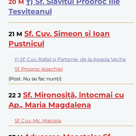
†) Sf. Slăvitul Prooroc Ilie
20
M
Tesviteanul
Sf. Cuv. Simeon și Ioan
21
M
Pustnicul
†) Sf. Cuv. Rafail și Partenie, de la Agapia Veche
Sf. Prooroc Iezechiel
(Post. Nu se fac nunți)
Sf. Mironosiță, întocmai cu
22
J
Ap., Maria Magdalena
Sf. Cuv. Mc. Marcela