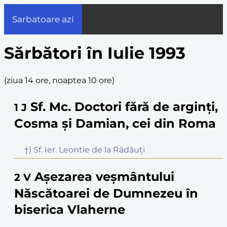
Sarbatoare azi
Sărbători în Iulie 1993
(
ziua 14 ore, noaptea 10 ore
)
Sf. Mc. Doctori fără de arginți,
1
J
Cosma și Damian, cei din Roma
†) Sf. Ier. Leontie de la Rădăuți
Așezarea veșmântului
2
V
Născătoarei de Dumnezeu în
biserica Vlaherne