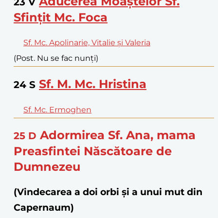
Aducerea Moaștelor Sf.
23
V
Sfințit Mc. Foca
Sf. Mc. Apolinarie, Vitalie și Valeria
(Post. Nu se fac nunți)
Sf. M. Mc. Hristina
24
S
Sf. Mc. Ermoghen
Adormirea Sf. Ana, mama
25
D
Preasfintei Născătoare de
Dumnezeu
(Vindecarea a doi orbi și a unui mut din
Capernaum)