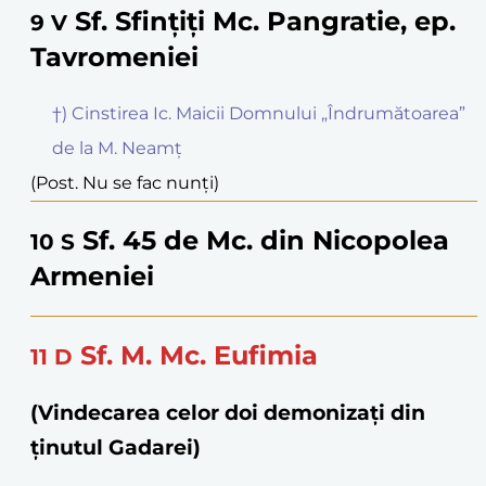
Sf. Sfințiți Mc. Pangratie, ep.
9
V
Tavromeniei
†) Cinstirea Ic. Maicii Domnului „Îndrumătoarea”
de la M. Neamț
(Post. Nu se fac nunți)
Sf. 45 de Mc. din Nicopolea
10
S
Armeniei
Sf. M. Mc. Eufimia
11
D
(Vindecarea celor doi demonizați din
ținutul Gadarei)