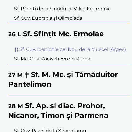
Sf. Părinți de la Sinodul al V-lea Ecumenic
Sf. Cuv. Eupraxia și Olimpiada
Sf. Sfințit Mc. Ermolae
26
L
†) Sf. Cuv. Ioanichie cel Nou de la Muscel (Argeș)
Sf. Mc. Cuv. Paraschevi din Roma
† Sf. M. Mc. și Tămăduitor
27
M
Pantelimon
Sf. Ap. și diac. Prohor,
28
M
Nicanor, Timon și Parmena
Sf. Cuv. Pavel de la Xiropotamu