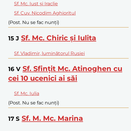
Sf. Mc. Iust și Iraclie
Sf. Cuv. Nicodim Aghioritul
(Post. Nu se fac nunți)
Sf. Mc. Chiric și Iulita
15
J
Sf. Vladimir, luminătorul Rusiei
Sf. Sfințit Mc. Atinoghen cu
16
V
cei 10 ucenici ai săi
Sf. Mc. Iulia
(Post. Nu se fac nunți)
Sf. M. Mc. Marina
17
S