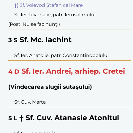
†) Sf. Voievod Ștefan cel Mare
Sf. Ier. Iuvenalie, patr. Ierusalimului
(Post. Nu se fac nunți)
Sf. Mc. Iachint
3
S
Sf. Ier. Anatolie, patr. Constantinopolului
Sf. Ier. Andrei, arhiep. Cretei
4
D
(Vindecarea slugii sutașului)
Sf. Cuv. Marta
† Sf. Cuv. Atanasie Atonitul
5
L