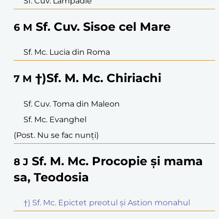
Sf. Cuv. Lampadie
Sf. Cuv. Sisoe cel Mare
6
M
Sf. Mc. Lucia din Roma
†)Sf. M. Mc. Chiriachi
7
M
Sf. Cuv. Toma din Maleon
Sf. Mc. Evanghel
(Post. Nu se fac nunți)
Sf. M. Mc. Procopie și mama
8
J
sa, Teodosia
†) Sf. Mc. Epictet preotul și Astion monahul