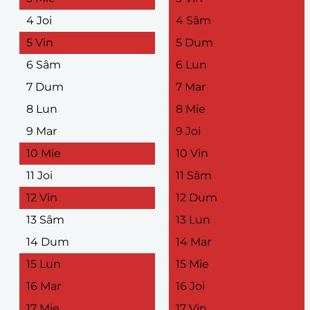
4
Joi
4
Sâm
5
Vin
5
Dum
6
Sâm
6
Lun
7
Dum
7
Mar
8
Lun
8
Mie
9
Mar
9
Joi
10
Mie
10
Vin
11
Joi
11
Sâm
12
Vin
12
Dum
13
Sâm
13
Lun
14
Dum
14
Mar
15
Lun
15
Mie
16
Mar
16
Joi
17
Mie
17
Vin