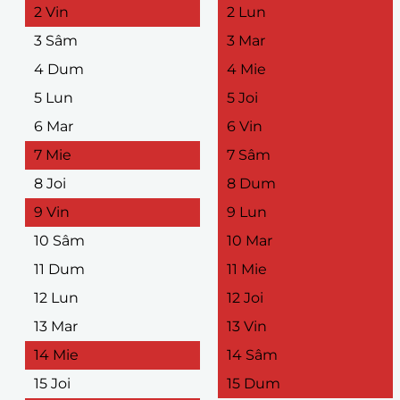
2
Vin
2
Lun
3
Sâm
3
Mar
4
Dum
4
Mie
5
Lun
5
Joi
6
Mar
6
Vin
7
Mie
7
Sâm
8
Joi
8
Dum
9
Vin
9
Lun
10
Sâm
10
Mar
11
Dum
11
Mie
12
Lun
12
Joi
13
Mar
13
Vin
14
Mie
14
Sâm
15
Joi
15
Dum