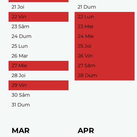
21
Joi
21
Dum
22
Vin
22
Lun
23
Sâm
23
Mar
24
Dum
24
Mie
25
Lun
25
Joi
26
Mar
26
Vin
27
Mie
27
Sâm
28
Joi
28
Dum
29
Vin
30
Sâm
31
Dum
MAR
APR