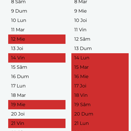
8
Sâm
8
Mar
9
Dum
9
Mie
10
Lun
10
Joi
11
Mar
11
Vin
12
Mie
12
Sâm
13
Joi
13
Dum
14
Vin
14
Lun
15
Sâm
15
Mar
16
Dum
16
Mie
17
Lun
17
Joi
18
Mar
18
Vin
19
Mie
19
Sâm
20
Joi
20
Dum
21
Vin
21
Lun