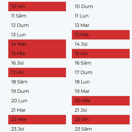
10
Vin
10
Dum
11
Sâm
11
Lun
12
Dum
12
Mar
13
Lun
13
Mie
14
Mar
14
Joi
15
Mie
15
Vin
16
Joi
16
Sâm
17
Vin
17
Dum
18
Sâm
18
Lun
19
Dum
19
Mar
20
Lun
20
Mie
21
Mar
21
Joi
22
Mie
22
Vin
23
Joi
23
Sâm