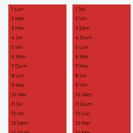
1
Lun
1
Joi
2
Mar
2
Vin
3
Mie
3
Sâm
4
Joi
4
Dum
5
Vin
5
Lun
6
Sâm
6
Mar
7
Dum
7
Mie
8
Lun
8
Joi
9
Mar
9
Vin
10
Mie
10
Sâm
11
Joi
11
Dum
12
Vin
12
Lun
13
Sâm
13
Mar
14
Dum
14
Mie