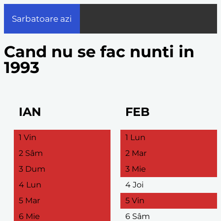
Sarbatoare azi
Cand nu se fac nunti in
1993
IAN
FEB
1
Vin
1
Lun
2
Sâm
2
Mar
3
Dum
3
Mie
4
Lun
4
Joi
5
Mar
5
Vin
6
Mie
6
Sâm