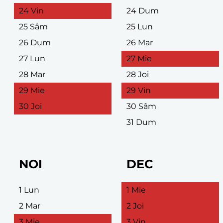
24
Vin
24
Dum
25
Sâm
25
Lun
26
Dum
26
Mar
27
Lun
27
Mie
28
Mar
28
Joi
29
Mie
29
Vin
30
Joi
30
Sâm
31
Dum
NOI
DEC
1
Lun
1
Mie
2
Mar
2
Joi
3
Mie
3
Vin