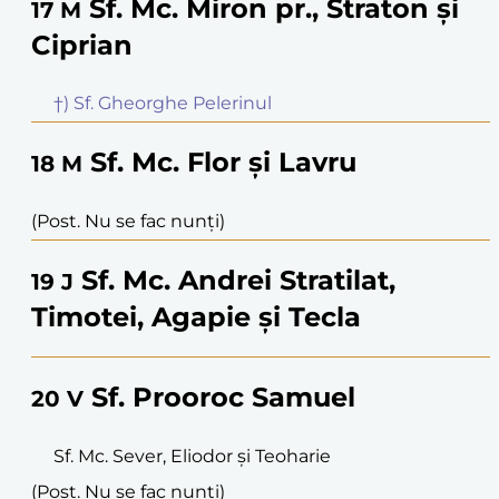
Sf. Mc. Miron pr., Straton și
17
M
Ciprian
†) Sf. Gheorghe Pelerinul
Sf. Mc. Flor și Lavru
18
M
(Post. Nu se fac nunți)
Sf. Mc. Andrei Stratilat,
19
J
Timotei, Agapie și Tecla
Sf. Prooroc Samuel
20
V
Sf. Mc. Sever, Eliodor și Teoharie
(Post. Nu se fac nunți)