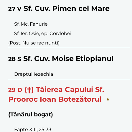
Sf. Cuv. Pimen cel Mare
27
V
Sf. Mc. Fanurie
Sf. Ier. Osie, ep. Cordobei
(Post. Nu se fac nunți)
Sf. Cuv. Moise Etiopianul
28
S
Dreptul Iezechia
(†) Tăierea Capului Sf.
29
D
Prooroc Ioan Botezătorul
(Tânărul bogat)
Fapte XIII, 25-33