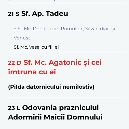
Sf. Ap. Tadeu
21
S
† Sf. Mc. Donat diac., Romul pr., Silvan diac. și
Venust
Sf. Mc. Vasa, cu fiii ei
Sf. Mc. Agatonic și cei
22
D
îmtruna cu ei
(Pilda datornicului nemilostiv)
Odovania praznicului
23
L
Adormirii Maicii Domnului