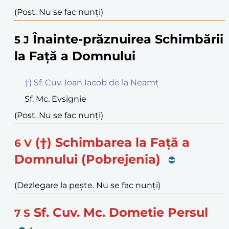
(Post. Nu se fac nunți)
Înainte-prăznuirea Schimbării
5
J
la Față a Domnului
†) Sf. Cuv. Ioan Iacob de la Neamț
Sf. Mc. Evsignie
(Post. Nu se fac nunți)
(†) Schimbarea la Față a
6
V
Domnului (Pobrejenia)
(Dezlegare la pește. Nu se fac nunți)
Sf. Cuv. Mc. Dometie Persul
7
S