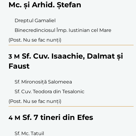
Mc. și Arhid. Ștefan
Dreptul Gamaliel
Binecredinciosul Împ. Iustinian cel Mare
(Post. Nu se fac nunți)
Sf. Cuv. Isaachie, Dalmat și
3
M
Faust
Sf. Mironosiță Salomeea
Sf. Cuv. Teodora din Tesalonic
(Post. Nu se fac nunți)
Sf. 7 tineri din Efes
4
M
Sf. Mc. Tatuil