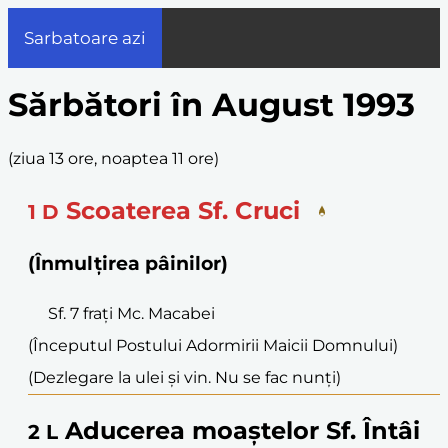
Sarbatoare azi
Sărbători în August 1993
(
ziua 13 ore, noaptea 11 ore
)
Scoaterea Sf. Cruci
1
D
(Înmulțirea pâinilor)
Sf. 7 frați Mc. Macabei
(Începutul Postului Adormirii Maicii Domnului)
(Dezlegare la ulei și vin. Nu se fac nunți)
Aducerea moaștelor Sf. Întâi
2
L