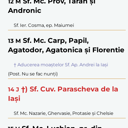
Sf. Mc. Prov, Tarah și
12
M
Andronic
Sf. Ier. Cosma, ep. Maiumei
Sf. Mc. Carp, Papil,
13
M
Agatodor, Agatonica și Florentie
† Aducerea moaștelor Sf. Ap. Andrei la Iași
(Post. Nu se fac nunți)
†) Sf. Cuv. Parascheva de la
14
J
Iași
Sf. Mc. Nazarie, Ghervasie, Protasie și Chelsie