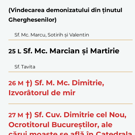
(Vindecarea demonizatului din ținutul
Gherghesenilor)
Sf. Mc. Marcu, Sotirih și Valentin
Sf. Mc. Marcian și Martirie
25
L
Sf. Tavita
†) Sf. M. Mc. Dimitrie,
26
M
Izvorâtorul de mir
†) Sf. Cuv. Dimitrie cel Nou,
27
M
Ocrotitorul Bucureștilor, ale
cărui moaște se află în Catedrala