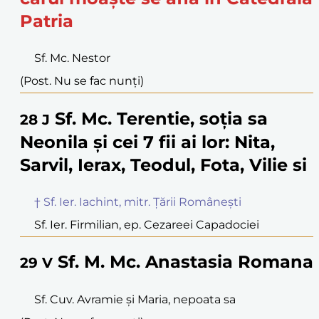
Patria
Sf. Mc. Nestor
(Post. Nu se fac nunți)
Sf. Mc. Terentie, soția sa
28
J
Neonila și cei 7 fii ai lor: Nita,
Sarvil, Ierax, Teodul, Fota, Vilie si
† Sf. Ier. Iachint, mitr. Țării Românești
Sf. Ier. Firmilian, ep. Cezareei Capadociei
Sf. M. Mc. Anastasia Romana
29
V
Sf. Cuv. Avramie și Maria, nepoata sa