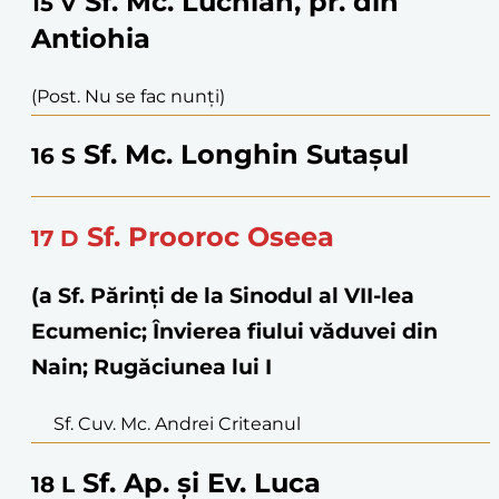
Sf. Mc. Luchian, pr. din
15
V
Antiohia
(Post. Nu se fac nunți)
Sf. Mc. Longhin Sutașul
16
S
Sf. Prooroc Oseea
17
D
(a Sf. Părinţi de la Sinodul al VII-lea
Ecumenic; Învierea fiului văduvei din
Nain; Rugăciunea lui I
Sf. Cuv. Mc. Andrei Criteanul
Sf. Ap. și Ev. Luca
18
L