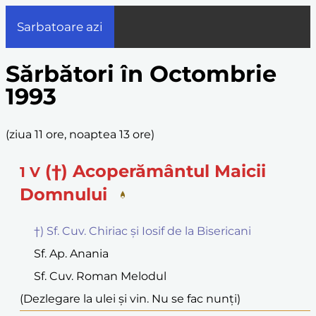
Sarbatoare azi
Sărbători în Octombrie
1993
(
ziua 11 ore, noaptea 13 ore
)
(†) Acoperământul Maicii
1
V
Domnului
†) Sf. Cuv. Chiriac și Iosif de la Bisericani
Sf. Ap. Anania
Sf. Cuv. Roman Melodul
(Dezlegare la ulei și vin. Nu se fac nunți)