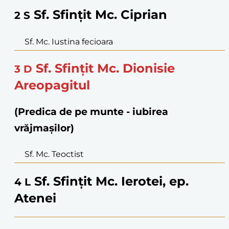
Sf. Sfințit Mc. Ciprian
2
S
Sf. Mc. Iustina fecioara
Sf. Sfințit Mc. Dionisie
3
D
Areopagitul
(Predica de pe munte - iubirea
vrăjmașilor)
Sf. Mc. Teoctist
Sf. Sfințit Mc. Ierotei, ep.
4
L
Atenei