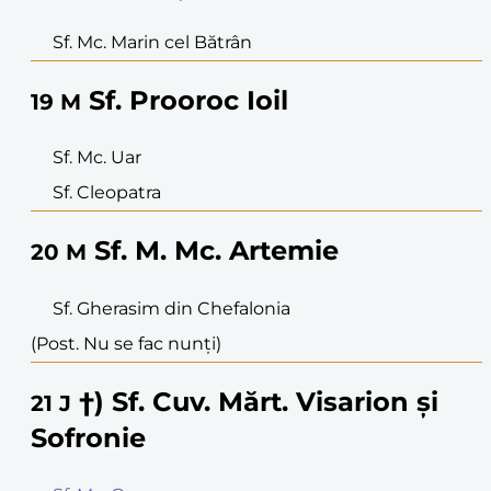
Sf. Mc. Marin cel Bătrân
Sf. Prooroc Ioil
19
M
Sf. Mc. Uar
Sf. Cleopatra
Sf. M. Mc. Artemie
20
M
Sf. Gherasim din Chefalonia
(Post. Nu se fac nunți)
†) Sf. Cuv. Mărt. Visarion și
21
J
Sofronie