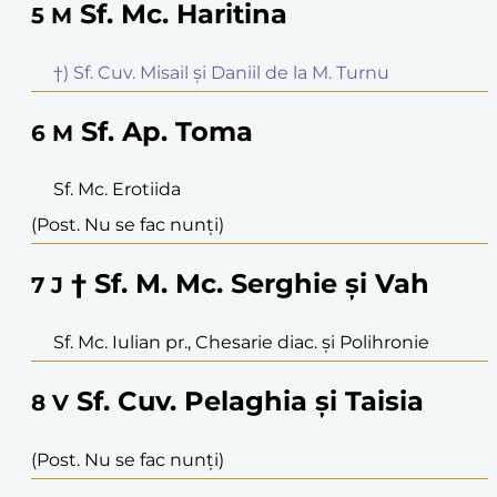
Sf. Mc. Haritina
5
M
†) Sf. Cuv. Misail și Daniil de la M. Turnu
Sf. Ap. Toma
6
M
Sf. Mc. Erotiida
(Post. Nu se fac nunți)
† Sf. M. Mc. Serghie și Vah
7
J
Sf. Mc. Iulian pr., Chesarie diac. și Polihronie
Sf. Cuv. Pelaghia și Taisia
8
V
(Post. Nu se fac nunți)