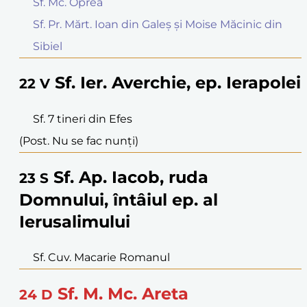
Sf. Mc. Oprea
Sf. Pr. Mărt. Ioan din Galeș și Moise Măcinic din
Sibiel
Sf. Ier. Averchie, ep. Ierapolei
22
V
Sf. 7 tineri din Efes
(Post. Nu se fac nunți)
Sf. Ap. Iacob, ruda
23
S
Domnului, întâiul ep. al
Ierusalimului
Sf. Cuv. Macarie Romanul
Sf. M. Mc. Areta
24
D