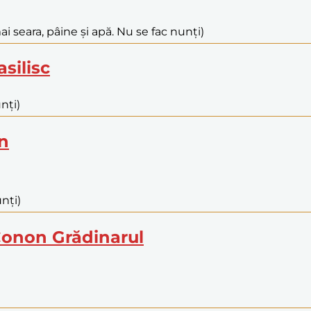
i seara, pâine și apă. Nu se fac nunți)
asilisc
nți)
an
nți)
 Conon Grădinarul