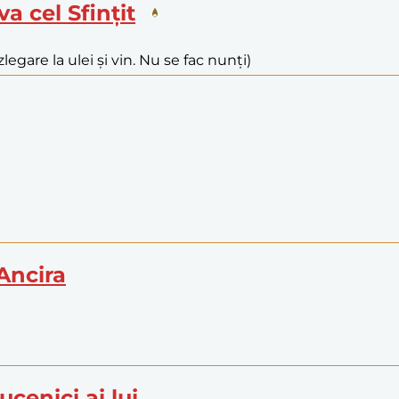
va cel Sfințit
legare la ulei și vin. Nu se fac nunți)
 Ancira
ucenici ai lui