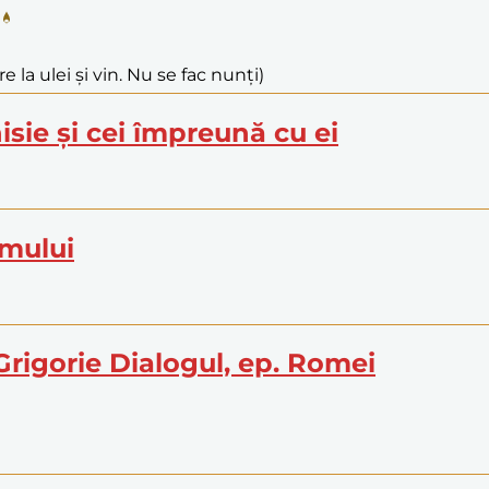
e la ulei și vin. Nu se fac nunți)
isie și cei împreună cu ei
limului
. Grigorie Dialogul, ep. Romei