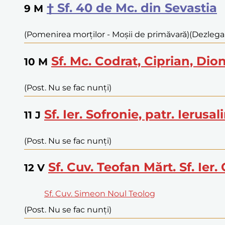
† Sf. 40 de Mc. din Sevastia
9
M
(Pomenirea morților - Moșii de primăvară)
(Dezlegar
Sf. Mc. Codrat, Ciprian, Dion
10
M
(Post. Nu se fac nunți)
Sf. Ier. Sofronie, patr. Ierusa
11
J
(Post. Nu se fac nunți)
Sf. Cuv. Teofan Mărt. Sf. Ier
12
V
Sf. Cuv. Simeon Noul Teolog
(Post. Nu se fac nunți)