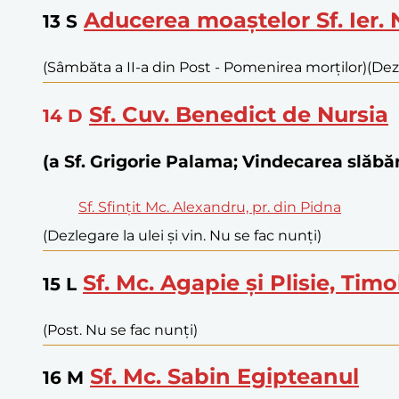
Aducerea moaștelor Sf. Ier. 
13
S
(Sâmbăta a II-a din Post - Pomenirea morților)
(Dez
Sf. Cuv. Benedict de Nursia
14
D
(a Sf. Grigorie Palama; Vindecarea slă
Sf. Sfințit Mc. Alexandru, pr. din Pidna
(Dezlegare la ulei și vin. Nu se fac nunți)
Sf. Mc. Agapie și Plisie, Tim
15
L
(Post. Nu se fac nunți)
Sf. Mc. Sabin Egipteanul
16
M