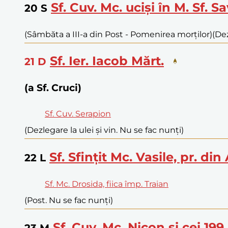
Sf. Cuv. Mc. uciși în M. Sf. Sa
20
S
(Sâmbăta a III-a din Post - Pomenirea morților)
(Dez
Sf. Ier. Iacob Mărt.
21
D
(a Sf. Cruci)
Sf. Cuv. Serapion
(Dezlegare la ulei și vin. Nu se fac nunți)
Sf. Sfințit Mc. Vasile, pr. din
22
L
Sf. Mc. Drosida, fiica împ. Traian
(Post. Nu se fac nunți)
Sf. Cuv. Mc. Nicon și cei 199 
23
M