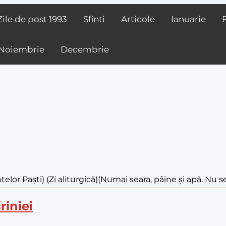
Zile de post
1993
Sfinti
Articole
Ianuarie
Noiembrie
Decembrie
elor Paști) (Zi aliturgică)
(Numai seara, pâine și apă. Nu se
riniei