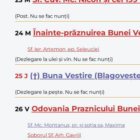
(Post. Nu se fac nunți)
Înainte-prăznuirea Bunei Ve
24
M
Sf. Ier. Artemon, ep. Seleuciei
(Dezlegare la ulei și vin. Nu se fac nunți)
(†) Buna Vestire (Blagoveșt
25
J
(Dezlegare la pește. Nu se fac nunți)
Odovania Praznicului Bunei 
26
V
Sf. Mc. Montanus, pr. și soția sa, Maxima
Soborul Sf. Arh. Gavriil