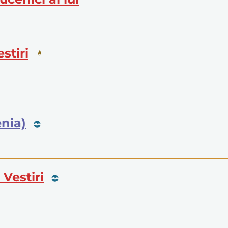
stiri
enia)
Vestiri