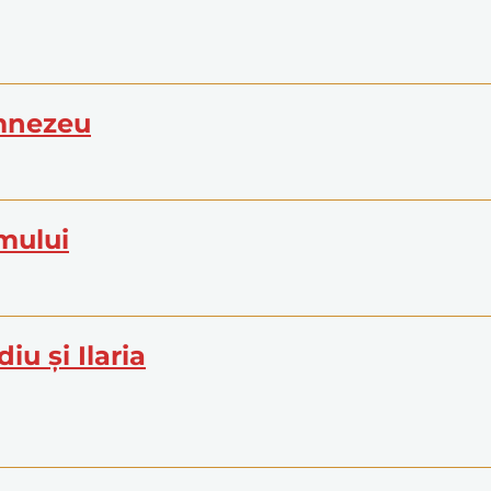
umnezeu
imului
iu și Ilaria