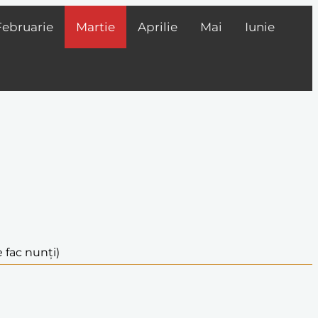
Februarie
Martie
Aprilie
Mai
Iunie
 fac nunți)