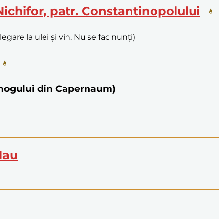
Nichifor, patr. Constantinopolului
legare la ulei și vin. Nu se fac nunți)
bănogului din Capernaum)
olau