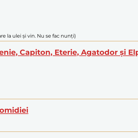
e la ulei și vin. Nu se fac nunți)
henie, Capiton, Eterie, Agatodor și E
icomidiei