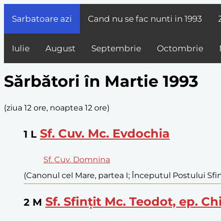
Sarbatoare azi
Cand nu se fac nunti in
1993
Iulie
August
Septembrie
Octombrie
Sărbători în Martie 1993
(
ziua 12 ore, noaptea 12 ore
)
Sf. Cuv. Mc. Evdochia
1
L
Sf. Cuv. Domnina
(Canonul cel Mare, partea I; Începutul Postului Sfint
Sf. Sfințit Mc. Teodot, ep. Chi
2
M