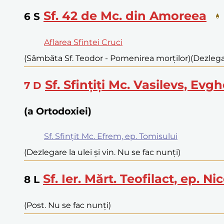
Sf. 42 de Mc. din Amoreea
6
S
Aflarea Sfintei Cruci
(Sâmbăta Sf. Teodor - Pomenirea morților)
(Dezlegar
Sf. Sfințiți Mc. Vasilevs, Evg
7
D
(a Ortodoxiei)
Sf. Sfințit Mc. Efrem, ep. Tomisului
(Dezlegare la ulei și vin. Nu se fac nunți)
Sf. Ier. Mărt. Teofilact, ep. N
8
L
(Post. Nu se fac nunți)