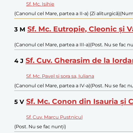
Sf. Mc. Isihie
(Canonul cel Mare, partea a II-a) (Zi aliturgică)
(Numa
Sf. Mc. Eutropie, Cleonic și V
3
M
(Canonul cel Mare, partea a III-a)
(Post. Nu se fac nu
Sf. Cuv. Gherasim de la Iord
4
J
Sf. Mc. Pavel și sora sa, Iuliana
(Canonul cel Mare, partea a IV-a)
(Post. Nu se fac nu
Sf. Mc. Conon din Isauria și
5
V
Sf. Cuv. Marcu Pustnicul
(Post. Nu se fac nunți)