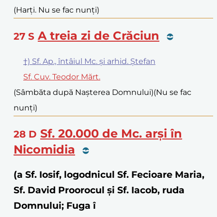
(Harți. Nu se fac nunți)
A treia zi de Crăciun
27
S
†) Sf. Ap., întâiul Mc. și arhid. Ștefan
Sf. Cuv. Teodor Mărt.
(Sâmbăta după Nașterea Domnului)
(Nu se fac
nunți)
Sf. 20.000 de Mc. arși în
28
D
Nicomidia
(a Sf. Iosif, logodnicul Sf. Fecioare Maria,
Sf. David Proorocul și Sf. Iacob, ruda
Domnului; Fuga î