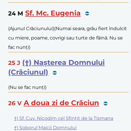
Sf. Mc. Eugenia
24
M
(Ajunul Crăciunului)
(Numai seara, grâu fiert îndulcit
cu miere, poame, covrigi sau turte de făină. Nu se
fac nunți)
(†) Nașterea Domnului
25
J
(Crăciunul)
(Nu se fac nunți)
A doua zi de Crăciun
26
V
†) Sf. Cuv. Nicodim cel Sfințit de la Tismana
†) Soborul Maicii Domnului