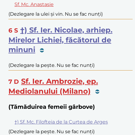
Sf. Mc. Anastasie
(Dezlegare la ulei și vin. Nu se fac nunți)
†) Sf. Ier. Nicolae, arhiep.
6
S
Mirelor Lichiei, făcătorul de
minuni
(Dezlegare la pește. Nu se fac nunți)
Sf. Ier. Ambrozie, ep.
7
D
Mediolanului (Milano)
(Tămăduirea femeii gârbove)
†) Sf. Mc. Filofteia de la Curtea de Argeș
(Dezlegare la pește. Nu se fac nunți)