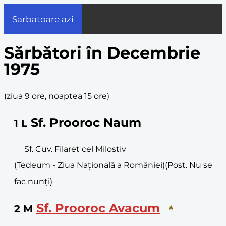
Sarbatoare azi
Sărbători în Decembrie
1975
(
ziua 9 ore, noaptea 15 ore
)
Sf. Prooroc Naum
1
L
Sf. Cuv. Filaret cel Milostiv
(Tedeum - Ziua Națională a României)
(Post. Nu se
fac nunți)
Sf. Prooroc Avacum
2
M