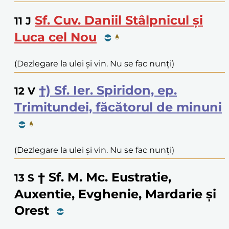
Sf. Cuv. Daniil Stâlpnicul și
11
J
Luca cel Nou
(Dezlegare la ulei și vin. Nu se fac nunți)
†) Sf. Ier. Spiridon, ep.
12
V
Trimitundei, făcătorul de minuni
(Dezlegare la ulei și vin. Nu se fac nunți)
† Sf. M. Mc. Eustratie,
13
S
Auxentie, Evghenie, Mardarie și
Orest