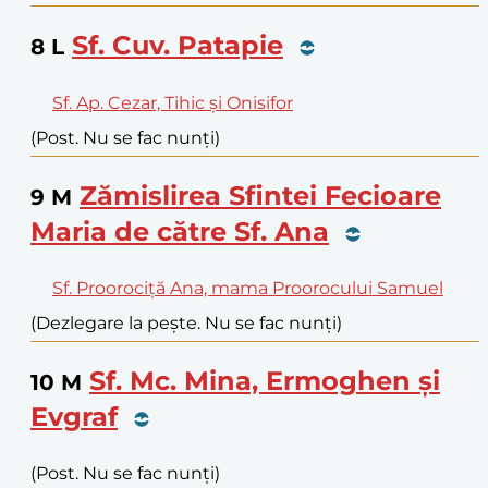
Sf. Cuv. Patapie
8
L
Sf. Ap. Cezar, Tihic și Onisifor
(Post. Nu se fac nunți)
Zămislirea Sfintei Fecioare
9
M
Maria de către Sf. Ana
Sf. Proorociță Ana, mama Proorocului Samuel
(Dezlegare la pește. Nu se fac nunți)
Sf. Mc. Mina, Ermoghen și
10
M
Evgraf
(Post. Nu se fac nunți)